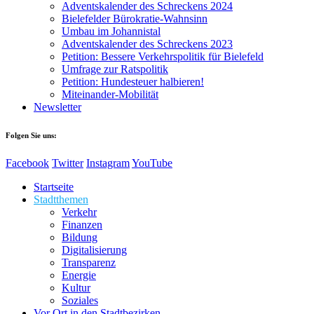
Adventskalender des Schreckens 2024
Bielefelder Bürokratie-Wahnsinn
Umbau im Johannistal
Adventskalender des Schreckens 2023
Petition: Bessere Verkehrspolitik für Bielefeld​​
Umfrage zur Ratspolitik
Petition: Hundesteuer halbieren!
Miteinander-Mobilität
Newsletter
Folgen Sie uns:
Facebook
Twitter
Instagram
YouTube
Startseite
Stadtthemen
Verkehr
Finanzen
Bildung
Digitalisierung
Transparenz
Energie
Kultur
Soziales
Vor Ort in den Stadtbezirken