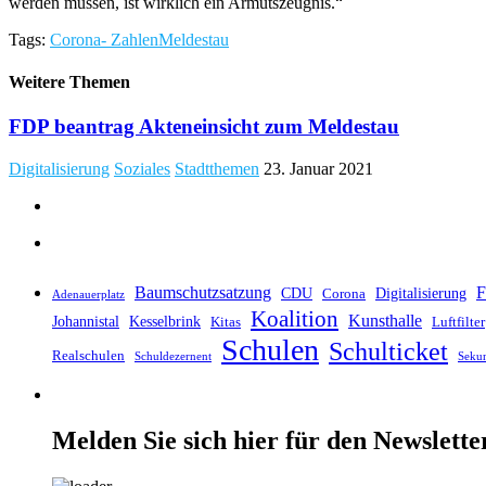
werden müssen, ist wirklich ein Armutszeugnis.“
Tags:
Corona- Zahlen
Meldestau
Weitere Themen
FDP beantrag Akteneinsicht zum Meldestau
Digitalisierung
Soziales
Stadtthemen
23. Januar 2021
Baumschutzsatzung
F
CDU
Digitalisierung
Corona
Adenauerplatz
Koalition
Kunsthalle
Johannistal
Kesselbrink
Kitas
Luftfilter
Schulen
Schulticket
Realschulen
Schuldezernent
Seku
Melden Sie sich hier für den Newslette