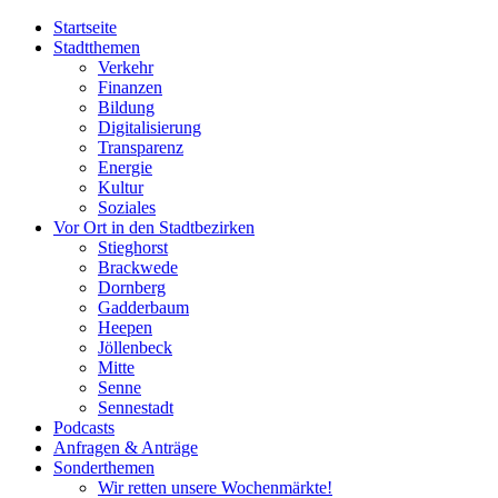
Startseite
Stadtthemen
Verkehr
Finanzen
Bildung
Digitalisierung
Transparenz
Energie
Kultur
Soziales
Vor Ort in den Stadtbezirken
Stieghorst
Brackwede
Dornberg
Gadderbaum
Heepen
Jöllenbeck
Mitte
Senne
Sennestadt
Podcasts
Anfragen & Anträge
Sonderthemen
Wir retten unsere Wochenmärkte!