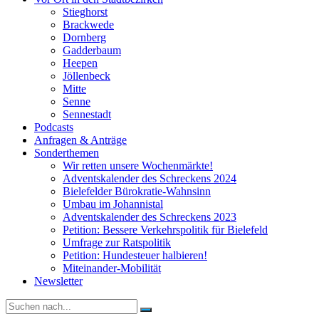
Stieghorst
Brackwede
Dornberg
Gadderbaum
Heepen
Jöllenbeck
Mitte
Senne
Sennestadt
Podcasts
Anfragen & Anträge
Sonderthemen
Wir retten unsere Wochenmärkte!
Adventskalender des Schreckens 2024
Bielefelder Bürokratie-Wahnsinn
Umbau im Johannistal
Adventskalender des Schreckens 2023
Petition: Bessere Verkehrspolitik für Bielefeld​​
Umfrage zur Ratspolitik
Petition: Hundesteuer halbieren!
Miteinander-Mobilität
Newsletter
Suche
nach: