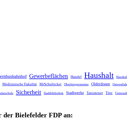
Haushalt
Gewerbeflächen
ernbusbahnhof
Handel
Haushal
Olderdissen
Medizinische Fakultät
MrSchulticket
Oberbürgermeister
Ostwestfa
Sicherheit
Stadtwerke
Tanzsteuer
Tüte
ndarschule
Stadtbibliothek
Unterne
r der Bielefelder FDP an: