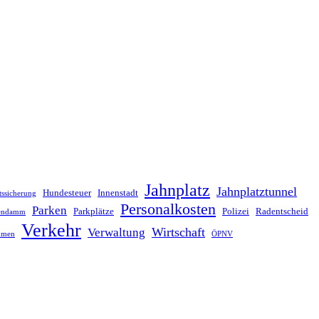
Jahnplatz
Jahnplatztunnel
Hundesteuer
Innenstadt
tssicherung
Personalkosten
Parken
Parkplätze
Polizei
Radentscheid
lendamm
Verkehr
Wirtschaft
Verwaltung
hmen
ÖPNV