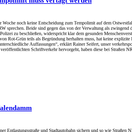
mpolimit muss vertagt werden
eser Woche noch keine Entscheidung zum Tempolimit auf dem Ostwestfa
RW sprechen. Beide sind gegen das von der Verwaltung als zwingend da
lizei zu beschließen, widerspricht klar dem gesunden Menschenverstan
von Rot-Grün teils als Begründung herhalten muss, hat keine explizite F
erschiedliche Auffassungen“, erklärt Rainer Seifert, unser verkehrspol
 veröffentlichten Schriftverkehr hervorgeht, haben diese bei Straßen
tfalendamm
iner Entlastungsstraße und Stadtautobahn sichern und so wie Straßen