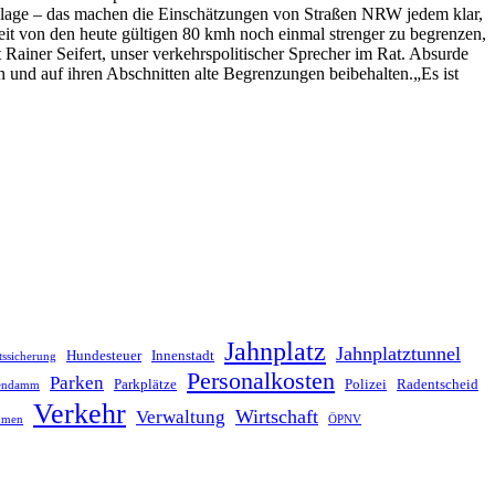
ndlage – das machen die Einschätzungen von Straßen NRW jedem klar,
eit von den heute gültigen 80 kmh noch einmal strenger zu begrenzen,
Rainer Seifert, unser verkehrspolitischer Sprecher im Rat. Absurde
 und auf ihren Abschnitten alte Begrenzungen beibehalten.„Es ist
Jahnplatz
Jahnplatztunnel
Hundesteuer
Innenstadt
tssicherung
Personalkosten
Parken
Parkplätze
Polizei
Radentscheid
lendamm
Verkehr
Wirtschaft
Verwaltung
hmen
ÖPNV