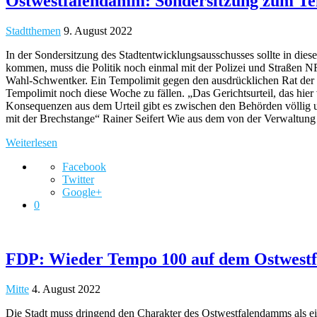
Ostwestfalendamm: Sondersitzung zum Te
Stadtthemen
9. August 2022
In der Sondersitzung des Stadtentwicklungsausschusses sollte in di
kommen, muss die Politik noch einmal mit der Polizei und Straßen N
Wahl-Schwentker. Ein Tempolimit gegen den ausdrücklichen Rat der Po
Tempolimit noch diese Woche zu fällen. „Das Gerichtsurteil, das hier 
Konsequenzen aus dem Urteil gibt es zwischen den Behörden völlig unt
mit der Brechstange“ Rainer Seifert Wie aus dem von der Verwaltung
Weiterlesen
Facebook
Twitter
Google+
0
FDP: Wieder Tempo 100 auf dem Ostwes
Mitte
4. August 2022
Die Stadt muss dringend den Charakter des Ostwestfalendamms als e