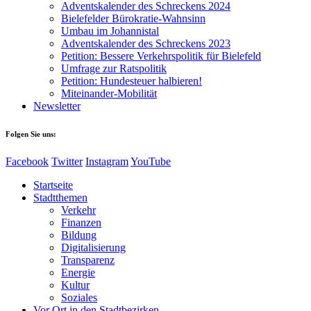
Adventskalender des Schreckens 2024
Bielefelder Bürokratie-Wahnsinn
Umbau im Johannistal
Adventskalender des Schreckens 2023
Petition: Bessere Verkehrspolitik für Bielefeld​​
Umfrage zur Ratspolitik
Petition: Hundesteuer halbieren!
Miteinander-Mobilität
Newsletter
Folgen Sie uns:
Facebook
Twitter
Instagram
YouTube
Startseite
Stadtthemen
Verkehr
Finanzen
Bildung
Digitalisierung
Transparenz
Energie
Kultur
Soziales
Vor Ort in den Stadtbezirken