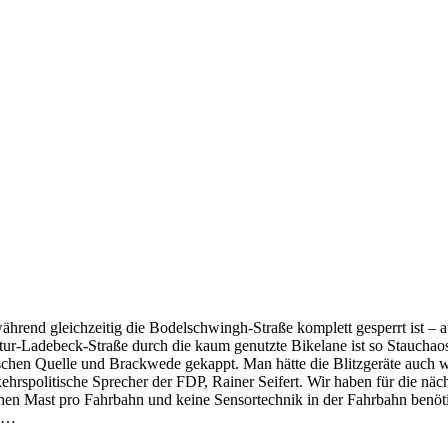
d gleichzeitig die Bodelschwingh-Straße komplett gesperrt ist – aus 
ur-Ladebeck-Straße durch die kaum genutzte Bikelane ist so Stauchaos
chen Quelle und Brackwede gekappt. Man hätte die Blitzgeräte auch wi
kehrspolitische Sprecher der FDP, Rainer Seifert. Wir haben für die nä
inen Mast pro Fahrbahn und keine Sensortechnik in der Fahrbahn benöt
ht…