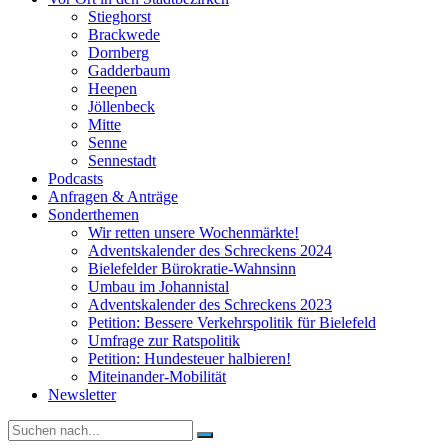
Stieghorst
Brackwede
Dornberg
Gadderbaum
Heepen
Jöllenbeck
Mitte
Senne
Sennestadt
Podcasts
Anfragen & Anträge
Sonderthemen
Wir retten unsere Wochenmärkte!
Adventskalender des Schreckens 2024
Bielefelder Bürokratie-Wahnsinn
Umbau im Johannistal
Adventskalender des Schreckens 2023
Petition: Bessere Verkehrspolitik für Bielefeld​​
Umfrage zur Ratspolitik
Petition: Hundesteuer halbieren!
Miteinander-Mobilität
Newsletter
Suche
nach: