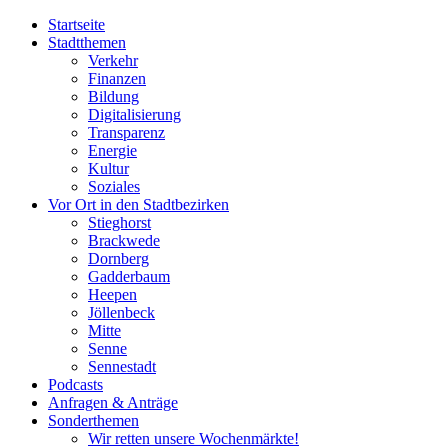
Startseite
Stadtthemen
Verkehr
Finanzen
Bildung
Digitalisierung
Transparenz
Energie
Kultur
Soziales
Vor Ort in den Stadtbezirken
Stieghorst
Brackwede
Dornberg
Gadderbaum
Heepen
Jöllenbeck
Mitte
Senne
Sennestadt
Podcasts
Anfragen & Anträge
Sonderthemen
Wir retten unsere Wochenmärkte!