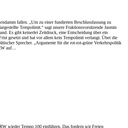
lendamm fallen. „Um zu einer fundierten Beschlussfassung zu
rgestellte Tempolimit.“ sagt unsere Fraktionsvorsitzende Jasmin
d. Es gibt keinerlei Zeitdruck, eine Entscheidung über ein
rist gesetzt und hat vor allem kein Tempolimit verlangt. Über die
itischer Sprecher. „Argumente für die rot-rot-grüne Verkehrspolitik
 NRW auf…
 NRW wieder Tempo 100 einführen. Das fordern wir Freien