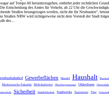
 sogar auf Tempo 60 herunterzugehen, entbehrt jeder rechtlichen Gru
er. Die Entscheidung des Amtes für Verkehr, ab 22 Uhr die Geschwindigk
tehende Straßen herangezogen werden, nicht die für Neubauten“, betont 
n Straßen NRW wird richtigerweise nicht dem Vorstoß der Stadt folgen
rhalb des…
Haushalt
Gewerbeflächen
ernbusbahnhof
Handel
Haushal
Olderdissen
Medizinische Fakultät
MrSchulticket
Oberbürgermeister
Ostwestfa
Sicherheit
Stadtwerke
Tanzsteuer
Tüte
ndarschule
Stadtbibliothek
Unterne