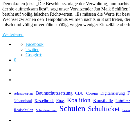
Demokraten jetzt. „Die Beschlussvorlage der Verwaltung, nun nachts
der sie aufmerksam liest“, sagt unser Vorsitzender Jan Maik Schlift
beruht auf völlig falschen Richtwerten. „Es müssen die Werte für bes
Wechsel zwischen den Tempolimits würden nachts in Kraft treten, den
falsch und völlig unverhältnismäßig, wegen weniger Einzelfälle obe
Weiterlesen
Facebook
Twitter
Google+
0
Baumschutzsatzung
F
CDU
Digitalisierung
Corona
Adenauerplatz
Koalition
Kunsthalle
Johannistal
Kesselbrink
Kitas
Luftfilter
Schulen
Schulticket
Realschulen
Schuldezernent
Seku