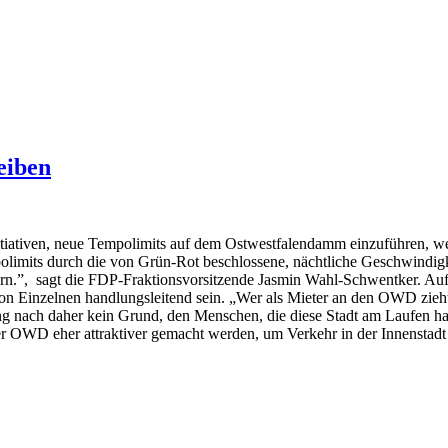
eiben
ativen, neue Tempolimits auf dem Ostwestfalendamm einzuführen, weisen
imits durch die von Grün-Rot beschlossene, nächtliche Geschwindigk
dern.”, sagt die FDP-Fraktionsvorsitzende Jasmin Wahl-Schwentker. Au
von Einzelnen handlungsleitend sein. „Wer als Mieter an den OWD zie
sung nach daher kein Grund, den Menschen, die diese Stadt am Laufen 
der OWD eher attraktiver gemacht werden, um Verkehr in der Innensta