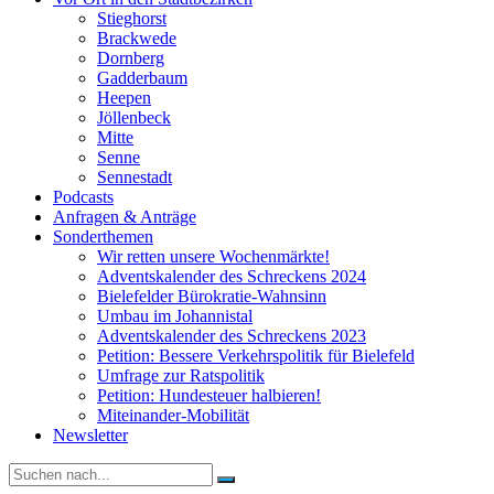
Stieghorst
Brackwede
Dornberg
Gadderbaum
Heepen
Jöllenbeck
Mitte
Senne
Sennestadt
Podcasts
Anfragen & Anträge
Sonderthemen
Wir retten unsere Wochenmärkte!
Adventskalender des Schreckens 2024
Bielefelder Bürokratie-Wahnsinn
Umbau im Johannistal
Adventskalender des Schreckens 2023
Petition: Bessere Verkehrspolitik für Bielefeld​​
Umfrage zur Ratspolitik
Petition: Hundesteuer halbieren!
Miteinander-Mobilität
Newsletter
Suche
nach: