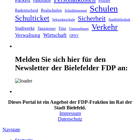
Parken
Parkplätze
Polizei
Schulen
Radentscheid
Realschulen
Schuldezernent
Schulticket
Sicherheit
Sekundarschule
Stadtbibliothek
Verkehr
Stadtwerke
Tanzsteuer
Tüte
Unternehmen
Wirtschaft
Verwaltung
ÖPNV
Melden Sie sich hier für den
Newsletter der Bielefelder FDP an:
Dieses Portal ist ein Angebot der FDP-Fraktion im Rat der
Stadt Bielefeld.
Impressum
Datenschutz
Navigate