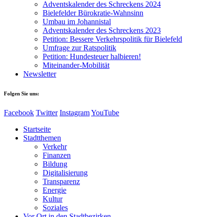
Adventskalender des Schreckens 2024
Bielefelder Bürokratie-Wahnsinn
Umbau im Johannistal
Adventskalender des Schreckens 2023
Petition: Bessere Verkehrspolitik für Bielefeld​​
Umfrage zur Ratspolitik
Petition: Hundesteuer halbieren!
Miteinander-Mobilität
Newsletter
Folgen Sie uns:
Facebook
Twitter
Instagram
YouTube
Startseite
Stadtthemen
Verkehr
Finanzen
Bildung
Digitalisierung
Transparenz
Energie
Kultur
Soziales
Vor Ort in den Stadtbezirken