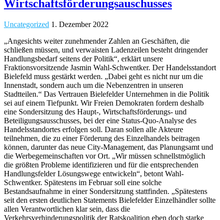
Wirtschaftsförderungsauschusses
Uncategorized
1. Dezember 2022
„Angesichts weiter zunehmender Zahlen an Geschäften, die
schließen müssen, und verwaisten Ladenzeilen besteht dringender
Handlungsbedarf seitens der Politik“, erklärt unsere
Fraktionsvorsitzende Jasmin Wahl-Schwentker. Der Handelsstandort
Bielefeld muss gestärkt werden. „Dabei geht es nicht nur um die
Innenstadt, sondern auch um die Nebenzentren in unseren
Stadtteilen.“ Das Vertrauen Bielefelder Unternehmen in die Politik
sei auf einem Tiefpunkt. Wir Freien Demokraten fordern deshalb
eine Sondersitzung des Haupt-, Wirtschaftsförderungs- und
Beteiligungsausschusses, bei der eine Status-Quo-Analyse des
Handelsstandortes erfolgen soll. Daran sollen alle Akteure
teilnehmen, die zu einer Förderung des Einzelhandels beitragen
können, darunter das neue City-Management, das Planungsamt und
die Werbegemeinschaften vor Ort. „Wir müssen schnellstmöglich
die größten Probleme identifizieren und für die entsprechenden
Handlungsfelder Lösungswege entwickeln“, betont Wahl-
Schwentker. Spätestens im Februar soll eine solche
Bestandsaufnahme in einer Sondersitzung stattfinden. „Spätestens
seit den ersten deutlichen Statements Bielefelder Einzelhändler sollte
allen Verantwortlichen klar sein, dass die
Verkehrsverhinderungspolitik der Ratskoalition eben doch starke