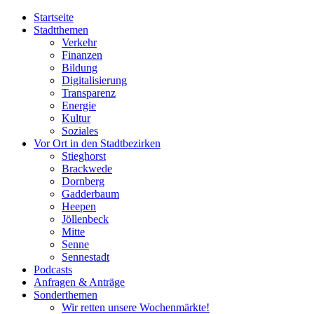
Startseite
Stadtthemen
Verkehr
Finanzen
Bildung
Digitalisierung
Transparenz
Energie
Kultur
Soziales
Vor Ort in den Stadtbezirken
Stieghorst
Brackwede
Dornberg
Gadderbaum
Heepen
Jöllenbeck
Mitte
Senne
Sennestadt
Podcasts
Anfragen & Anträge
Sonderthemen
Wir retten unsere Wochenmärkte!