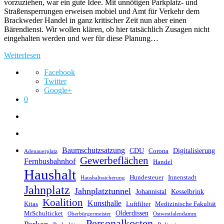
vorzuziehen, war ein gute Idee. Mit unnötigen Parkplatz- und
Straßensperrungen erweisen mobiel und Amt für Verkehr dem
Brackweder Handel in ganz kritischer Zeit nun aber einen
Bärendienst. Wir wollen klären, ob hier tatsächlich Zusagen nicht
eingehalten werden und wer für diese Planung…
Weiterlesen
Facebook
Twitter
Google+
0
Baumschutzsatzung
CDU
Digitalisierung
Corona
Adenauerplatz
Gewerbeflächen
Fernbusbahnhof
Handel
Haushalt
Hundesteuer
Innenstadt
Haushaltssicherung
Jahnplatz
Jahnplatztunnel
Johannistal
Kesselbrink
Koalition
Kunsthalle
Kitas
Luftfilter
Medizinische Fakultät
Olderdissen
MrSchulticket
Oberbürgermeister
Ostwestfalendamm
Personalkosten