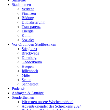
Startseite
Stadtthemen
Verkehr
Finanzen
Bildung
Digitalisierung
Transparenz
Energie
Kultur
Soziales
Vor Ort in den Stadtbezirken
Stieghorst
Brackwede
Dornberg
Gadderbaum
Heepen
Jöllenbeck
Mitte
Senne
Sennestadt
Podcasts
Anfragen & Anträge
Sonderthemen
Wir retten unsere Wochenmärkte!
Adventskalender des Schreckens 2024