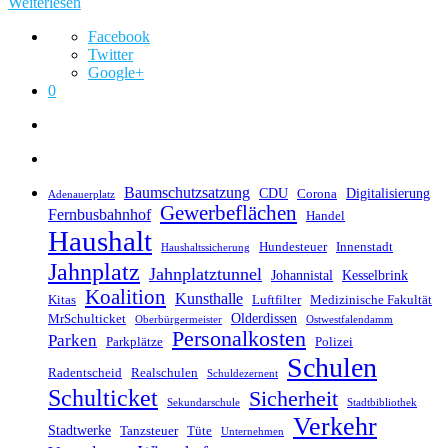
Weiterlesen
Facebook
Twitter
Google+
0
Baumschutzsatzung
CDU
Digitalisierung
Corona
Adenauerplatz
Gewerbeflächen
Fernbusbahnhof
Handel
Haushalt
Hundesteuer
Innenstadt
Haushaltssicherung
Jahnplatz
Jahnplatztunnel
Johannistal
Kesselbrink
Koalition
Kunsthalle
Kitas
Luftfilter
Medizinische Fakultät
Olderdissen
MrSchulticket
Oberbürgermeister
Ostwestfalendamm
Personalkosten
Parken
Parkplätze
Polizei
Schulen
Radentscheid
Realschulen
Schuldezernent
Schulticket
Sicherheit
Sekundarschule
Stadtbibliothek
Verkehr
Stadtwerke
Tanzsteuer
Tüte
Unternehmen