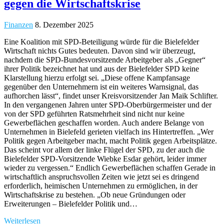
gegen die Wirtschaftskrise
Finanzen
8. Dezember 2025
Eine Koalition mit SPD-Beteiligung würde für die Bielefelder
Wirtschaft nichts Gutes bedeuten. Davon sind wir überzeugt,
nachdem die SPD-Bundesvorsitzende Arbeitgeber als „Gegner“
ihrer Politik bezeichnet hat und aus der Bielefelder SPD keine
Klarstellung hierzu erfolgt sei. „Diese offene Kampfansage
gegenüber den Unternehmern ist ein weiteres Warnsignal, das
aufhorchen lässt“, findet unser Kreisvorsitzender Jan Maik Schlifter.
In den vergangenen Jahren unter SPD-Oberbürgermeister und der
von der SPD geführten Ratsmehrheit sind nicht nur keine
Gewerbeflächen geschaffen worden. Auch andere Belange von
Unternehmen in Bielefeld gerieten vielfach ins Hintertreffen. „Wer
Politik gegen Arbeitgeber macht, macht Politik gegen Arbeitsplätze.
Das scheint vor allem der linke Flügel der SPD, zu der auch die
Bielefelder SPD-Vorsitzende Wiebke Esdar gehört, leider immer
wieder zu vergessen.“ Endlich Gewerbeflächen schaffen Gerade in
wirtschaftlich anspruchsvollen Zeiten wie jetzt sei es dringend
erforderlich, heimischen Unternehmen zu ermöglichen, in der
Wirtschaftskrise zu bestehen. „Ob neue Gründungen oder
Erweiterungen – Bielefelder Politik und…
Weiterlesen