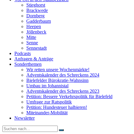
Stieghorst
Brackwede
Dornberg
Gadderbaum
Heepen
Jöllenbeck
Mitte
Senne
Sennestadt
Podcasts
Anfragen & Anträge
Sonderthemen
Wir retten unsere Wochenmärkte!
Adventskalender des Schreckens 2024
Bielefelder Bürokratie-Wahnsinn
Umbau im Johannistal
Adventskalender des Schreckens 2023
Petition: Bessere Verkehrspolitik für Bielefeld​​
Umfrage zur Ratspolitik
Petition: Hundesteuer halbieren!
Miteinander-Mobilität
Newsletter
Suche
nach: