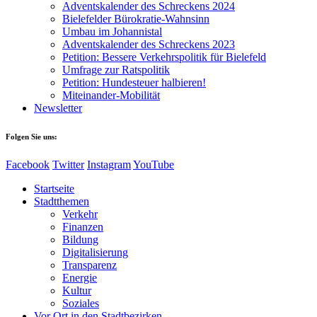
Adventskalender des Schreckens 2024
Bielefelder Bürokratie-Wahnsinn
Umbau im Johannistal
Adventskalender des Schreckens 2023
Petition: Bessere Verkehrspolitik für Bielefeld​​
Umfrage zur Ratspolitik
Petition: Hundesteuer halbieren!
Miteinander-Mobilität
Newsletter
Folgen Sie uns:
Facebook
Twitter
Instagram
YouTube
Startseite
Stadtthemen
Verkehr
Finanzen
Bildung
Digitalisierung
Transparenz
Energie
Kultur
Soziales
Vor Ort in den Stadtbezirken