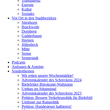
Transparenz
Energie
Kultur
Soziales
Vor Ort in den Stadtbezirken
Stieghorst
Brackwede
Dornberg
Gadderbaum
Heepen
Jöllenbeck
Mitte
Senne
Sennestadt
Podcasts
Anfragen & Anträge
Sonderthemen
Wir retten unsere Wochenmärkte!
Adventskalender des Schreckens 2024
Bielefelder Bürokratie-Wahnsinn
Umbau im Johannistal
Adventskalender des Schreckens 2023
Petition: Bessere Verkehrspolitik für Bielefeld​​
Umfrage zur Ratspolitik
Petition: Hundesteuer halbieren!