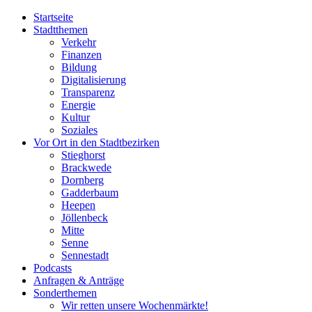
Startseite
Stadtthemen
Verkehr
Finanzen
Bildung
Digitalisierung
Transparenz
Energie
Kultur
Soziales
Vor Ort in den Stadtbezirken
Stieghorst
Brackwede
Dornberg
Gadderbaum
Heepen
Jöllenbeck
Mitte
Senne
Sennestadt
Podcasts
Anfragen & Anträge
Sonderthemen
Wir retten unsere Wochenmärkte!