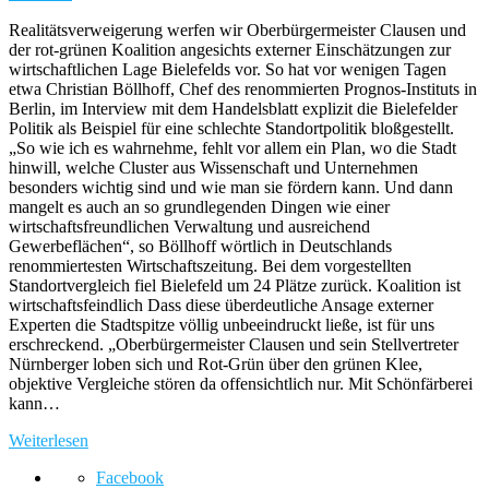
Realitätsverweigerung werfen wir Oberbürgermeister Clausen und
der rot-grünen Koalition angesichts externer Einschätzungen zur
wirtschaftlichen Lage Bielefelds vor. So hat vor wenigen Tagen
etwa Christian Böllhoff, Chef des renommierten Prognos-Instituts in
Berlin, im Interview mit dem Handelsblatt explizit die Bielefelder
Politik als Beispiel für eine schlechte Standortpolitik bloßgestellt.
„So wie ich es wahrnehme, fehlt vor allem ein Plan, wo die Stadt
hinwill, welche Cluster aus Wissenschaft und Unternehmen
besonders wichtig sind und wie man sie fördern kann. Und dann
mangelt es auch an so grundlegenden Dingen wie einer
wirtschaftsfreundlichen Verwaltung und ausreichend
Gewerbeflächen“, so Böllhoff wörtlich in Deutschlands
renommiertesten Wirtschaftszeitung. Bei dem vorgestellten
Standortvergleich fiel Bielefeld um 24 Plätze zurück. Koalition ist
wirtschaftsfeindlich Dass diese überdeutliche Ansage externer
Experten die Stadtspitze völlig unbeeindruckt ließe, ist für uns
erschreckend. „Oberbürgermeister Clausen und sein Stellvertreter
Nürnberger loben sich und Rot-Grün über den grünen Klee,
objektive Vergleiche stören da offensichtlich nur. Mit Schönfärberei
kann…
Weiterlesen
Facebook