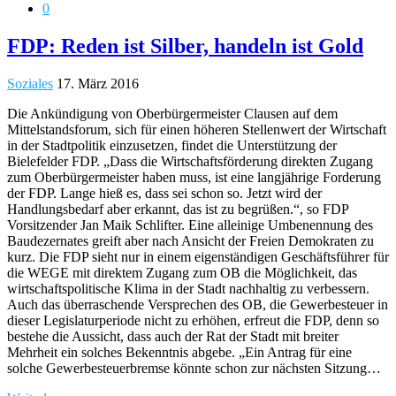
0
FDP: Reden ist Silber, handeln ist Gold
Soziales
17. März 2016
Die Ankündigung von Oberbürgermeister Clausen auf dem
Mittelstandsforum, sich für einen höheren Stellenwert der Wirtschaft
in der Stadtpolitik einzusetzen, findet die Unterstützung der
Bielefelder FDP. „Dass die Wirtschaftsförderung direkten Zugang
zum Oberbürgermeister haben muss, ist eine langjährige Forderung
der FDP. Lange hieß es, dass sei schon so. Jetzt wird der
Handlungsbedarf aber erkannt, das ist zu begrüßen.“, so FDP
Vorsitzender Jan Maik Schlifter. Eine alleinige Umbenennung des
Baudezernates greift aber nach Ansicht der Freien Demokraten zu
kurz. Die FDP sieht nur in einem eigenständigen Geschäftsführer für
die WEGE mit direktem Zugang zum OB die Möglichkeit, das
wirtschaftspolitische Klima in der Stadt nachhaltig zu verbessern.
Auch das überraschende Versprechen des OB, die Gewerbesteuer in
dieser Legislaturperiode nicht zu erhöhen, erfreut die FDP, denn so
bestehe die Aussicht, dass auch der Rat der Stadt mit breiter
Mehrheit ein solches Bekenntnis abgebe. „Ein Antrag für eine
solche Gewerbesteuerbremse könnte schon zur nächsten Sitzung…