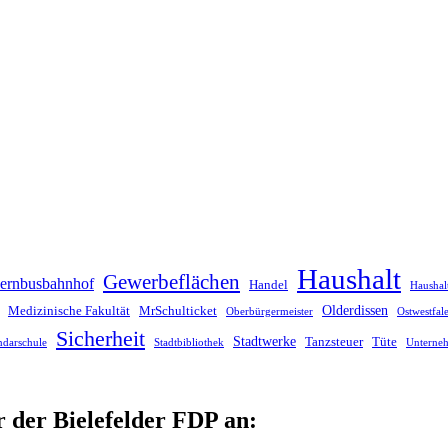
Haushalt
Gewerbeflächen
ernbusbahnhof
Handel
Haushal
Olderdissen
Medizinische Fakultät
MrSchulticket
Oberbürgermeister
Ostwestfa
Sicherheit
Stadtwerke
Tanzsteuer
Tüte
ndarschule
Stadtbibliothek
Unterne
r der Bielefelder FDP an: