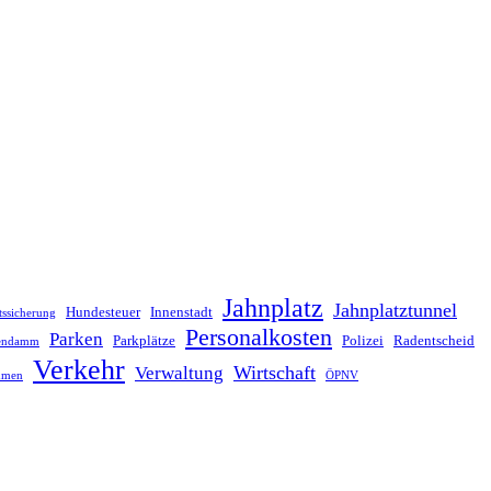
Jahnplatz
Jahnplatztunnel
Hundesteuer
Innenstadt
tssicherung
Personalkosten
Parken
Parkplätze
Polizei
Radentscheid
lendamm
Verkehr
Wirtschaft
Verwaltung
hmen
ÖPNV