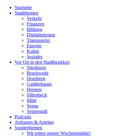
Startseite
Stadtthemen
Verkehr
Finanzen
Bildung
Digitalisierung
Transparenz
Energie
Kultur
Soziales
Vor Ort in den Stadtbezirken
Stieghorst
Brackwede
Dornberg
Gadderbaum
Heepen
Jöllenbeck
Mitte
Senne
Sennestadt
Podcasts
Anfragen & Anträge
Sonderthemen
Wir retten unsere Wochenmärkte!