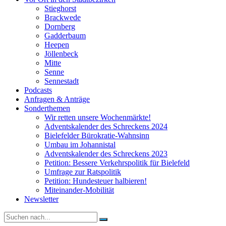
Stieghorst
Brackwede
Dornberg
Gadderbaum
Heepen
Jöllenbeck
Mitte
Senne
Sennestadt
Podcasts
Anfragen & Anträge
Sonderthemen
Wir retten unsere Wochenmärkte!
Adventskalender des Schreckens 2024
Bielefelder Bürokratie-Wahnsinn
Umbau im Johannistal
Adventskalender des Schreckens 2023
Petition: Bessere Verkehrspolitik für Bielefeld​​
Umfrage zur Ratspolitik
Petition: Hundesteuer halbieren!
Miteinander-Mobilität
Newsletter
Suche
nach: