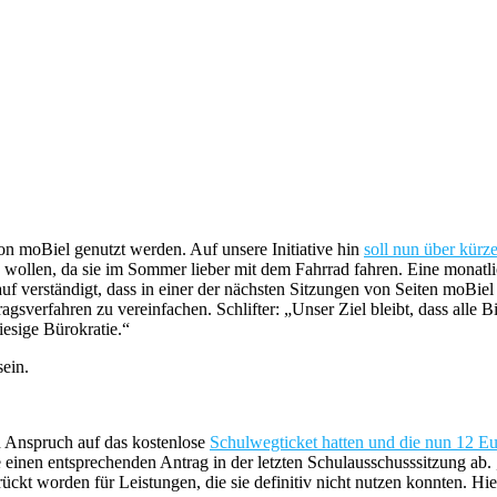
on moBiel genutzt werden. Auf unsere Initiative hin
soll nun über kür
zen wollen, da sie im Sommer lieber mit dem Fahrrad fahren. Eine mona
uf verständigt, dass in einer der nächsten Sitzungen von Seiten moBiel 
gsverfahren zu vereinfachen. Schlifter: „Unser Ziel bleibt, dass alle B
iesige Bürokratie.“
ein.
en Anspruch auf das kostenlose
Schulwegticket hatten und die nun 12 Eu
 einen entsprechenden Antrag in der letzten Schulausschusssitzung ab.
rückt worden für Leistungen, die sie definitiv nicht nutzen konnten. H