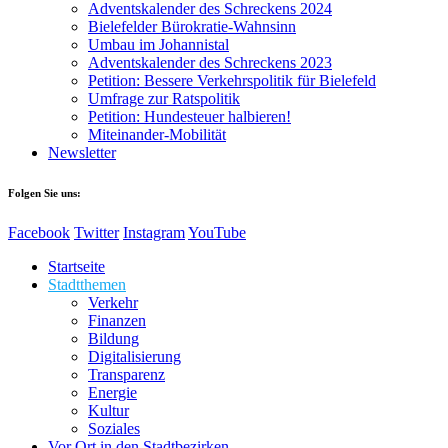
Adventskalender des Schreckens 2024
Bielefelder Bürokratie-Wahnsinn
Umbau im Johannistal
Adventskalender des Schreckens 2023
Petition: Bessere Verkehrspolitik für Bielefeld​​
Umfrage zur Ratspolitik
Petition: Hundesteuer halbieren!
Miteinander-Mobilität
Newsletter
Folgen Sie uns:
Facebook
Twitter
Instagram
YouTube
Startseite
Stadtthemen
Verkehr
Finanzen
Bildung
Digitalisierung
Transparenz
Energie
Kultur
Soziales
Vor Ort in den Stadtbezirken