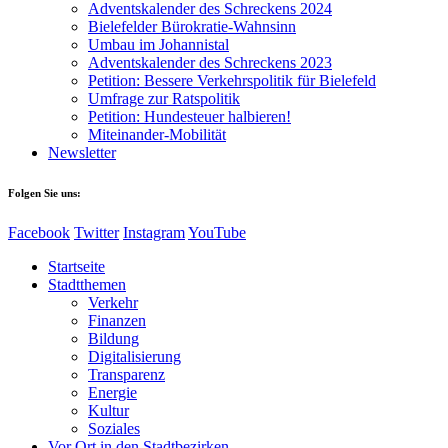
Adventskalender des Schreckens 2024
Bielefelder Bürokratie-Wahnsinn
Umbau im Johannistal
Adventskalender des Schreckens 2023
Petition: Bessere Verkehrspolitik für Bielefeld​​
Umfrage zur Ratspolitik
Petition: Hundesteuer halbieren!
Miteinander-Mobilität
Newsletter
Folgen Sie uns:
Facebook
Twitter
Instagram
YouTube
Startseite
Stadtthemen
Verkehr
Finanzen
Bildung
Digitalisierung
Transparenz
Energie
Kultur
Soziales
Vor Ort in den Stadtbezirken