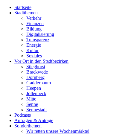
Startseite
Stadtthemen
Verkehr
Finanzen
Bildung
Digitalisierung
Transparenz
Energie
Kultur
Soziales
Vor Ort in den Stadtbezirken
Stieghorst
Brackwede
Dornberg
Gadderbaum
Heepen
Jöllenbeck
Mitte
Senne
Sennestadt
Podcasts
Anfragen & Anträge
Sonderthemen
Wir retten unsere Wochenmärkte!