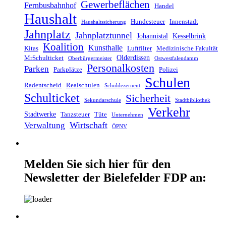
Gewerbeflächen
Fernbusbahnhof
Handel
Haushalt
Hundesteuer
Innenstadt
Haushaltssicherung
Jahnplatz
Jahnplatztunnel
Johannistal
Kesselbrink
Koalition
Kunsthalle
Kitas
Luftfilter
Medizinische Fakultät
Olderdissen
MrSchulticket
Oberbürgermeister
Ostwestfalendamm
Personalkosten
Parken
Parkplätze
Polizei
Schulen
Radentscheid
Realschulen
Schuldezernent
Schulticket
Sicherheit
Sekundarschule
Stadtbibliothek
Verkehr
Stadtwerke
Tanzsteuer
Tüte
Unternehmen
Wirtschaft
Verwaltung
ÖPNV
Melden Sie sich hier für den
Newsletter der Bielefelder FDP an: