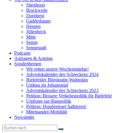
Stieghorst
Brackwede
Dornberg
Gadderbaum
Heepen
Jöllenbeck
Mitte
Senne
Sennestadt
Podcasts
Anfragen & Anträge
Sonderthemen
Wir retten unsere Wochenmärkte!
Adventskalender des Schreckens 2024
Bielefelder Bürokratie-Wahnsinn
Umbau im Johannistal
Adventskalender des Schreckens 2023
Petition: Bessere Verkehrspolitik für Bielefeld​​
Umfrage zur Ratspolitik
Petition: Hundesteuer halbieren!
Miteinander-Mobilität
Newsletter
Suche
nach: