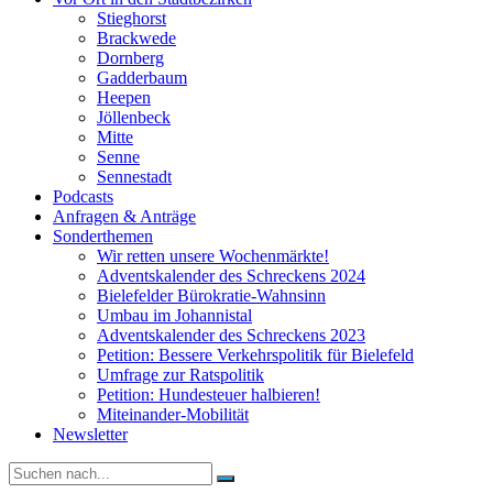
Stieghorst
Brackwede
Dornberg
Gadderbaum
Heepen
Jöllenbeck
Mitte
Senne
Sennestadt
Podcasts
Anfragen & Anträge
Sonderthemen
Wir retten unsere Wochenmärkte!
Adventskalender des Schreckens 2024
Bielefelder Bürokratie-Wahnsinn
Umbau im Johannistal
Adventskalender des Schreckens 2023
Petition: Bessere Verkehrspolitik für Bielefeld​​
Umfrage zur Ratspolitik
Petition: Hundesteuer halbieren!
Miteinander-Mobilität
Newsletter
Suche
nach: