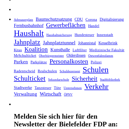
Baumschutzsatzung
CDU
Digitalisierung
Corona
Adenauerplatz
Gewerbeflächen
Fernbusbahnhof
Handel
Haushalt
Hundesteuer
Innenstadt
Haushaltssicherung
Jahnplatz
Jahnplatztunnel
Johannistal
Kesselbrink
Koalition
Kunsthalle
Kitas
Luftfilter
Medizinische Fakultät
Olderdissen
MrSchulticket
Oberbürgermeister
Ostwestfalendamm
Personalkosten
Parken
Parkplätze
Polizei
Schulen
Radentscheid
Realschulen
Schuldezernent
Schulticket
Sicherheit
Sekundarschule
Stadtbibliothek
Verkehr
Stadtwerke
Tanzsteuer
Tüte
Unternehmen
Wirtschaft
Verwaltung
ÖPNV
Melden Sie sich hier für den
Newsletter der Bielefelder FDP an: