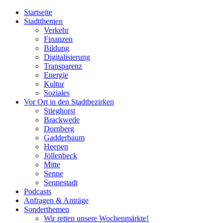
Startseite
Stadtthemen
Verkehr
Finanzen
Bildung
Digitalisierung
Transparenz
Energie
Kultur
Soziales
Vor Ort in den Stadtbezirken
Stieghorst
Brackwede
Dornberg
Gadderbaum
Heepen
Jöllenbeck
Mitte
Senne
Sennestadt
Podcasts
Anfragen & Anträge
Sonderthemen
Wir retten unsere Wochenmärkte!