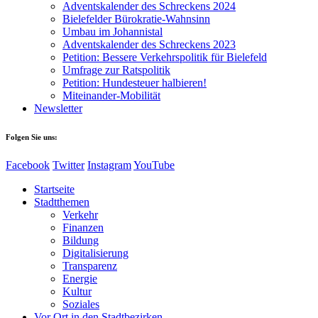
Adventskalender des Schreckens 2024
Bielefelder Bürokratie-Wahnsinn
Umbau im Johannistal
Adventskalender des Schreckens 2023
Petition: Bessere Verkehrspolitik für Bielefeld​​
Umfrage zur Ratspolitik
Petition: Hundesteuer halbieren!
Miteinander-Mobilität
Newsletter
Folgen Sie uns:
Facebook
Twitter
Instagram
YouTube
Startseite
Stadtthemen
Verkehr
Finanzen
Bildung
Digitalisierung
Transparenz
Energie
Kultur
Soziales
Vor Ort in den Stadtbezirken