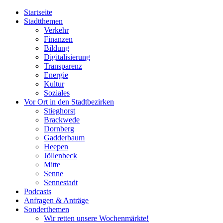
Startseite
Stadtthemen
Verkehr
Finanzen
Bildung
Digitalisierung
Transparenz
Energie
Kultur
Soziales
Vor Ort in den Stadtbezirken
Stieghorst
Brackwede
Dornberg
Gadderbaum
Heepen
Jöllenbeck
Mitte
Senne
Sennestadt
Podcasts
Anfragen & Anträge
Sonderthemen
Wir retten unsere Wochenmärkte!