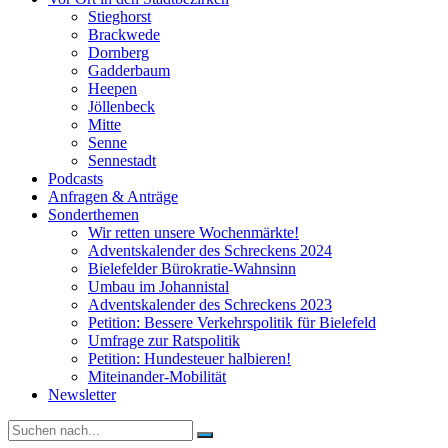
Stieghorst
Brackwede
Dornberg
Gadderbaum
Heepen
Jöllenbeck
Mitte
Senne
Sennestadt
Podcasts
Anfragen & Anträge
Sonderthemen
Wir retten unsere Wochenmärkte!
Adventskalender des Schreckens 2024
Bielefelder Bürokratie-Wahnsinn
Umbau im Johannistal
Adventskalender des Schreckens 2023
Petition: Bessere Verkehrspolitik für Bielefeld​​
Umfrage zur Ratspolitik
Petition: Hundesteuer halbieren!
Miteinander-Mobilität
Newsletter
Suche
nach: