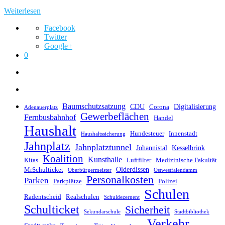
Weiterlesen
Facebook
Twitter
Google+
0
Baumschutzsatzung
CDU
Digitalisierung
Corona
Adenauerplatz
Gewerbeflächen
Fernbusbahnhof
Handel
Haushalt
Hundesteuer
Innenstadt
Haushaltssicherung
Jahnplatz
Jahnplatztunnel
Johannistal
Kesselbrink
Koalition
Kunsthalle
Kitas
Luftfilter
Medizinische Fakultät
Olderdissen
MrSchulticket
Oberbürgermeister
Ostwestfalendamm
Personalkosten
Parken
Parkplätze
Polizei
Schulen
Radentscheid
Realschulen
Schuldezernent
Schulticket
Sicherheit
Sekundarschule
Stadtbibliothek
Verkehr