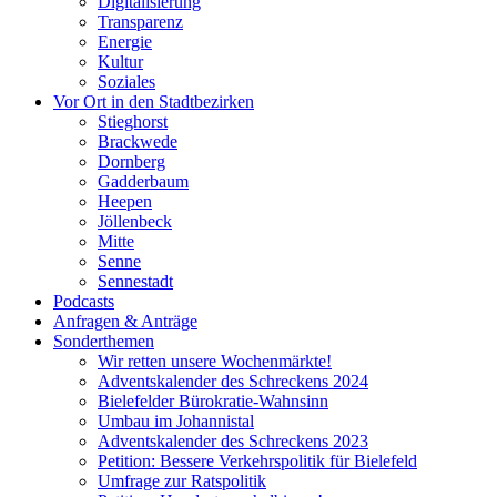
Digitalisierung
Transparenz
Energie
Kultur
Soziales
Vor Ort in den Stadtbezirken
Stieghorst
Brackwede
Dornberg
Gadderbaum
Heepen
Jöllenbeck
Mitte
Senne
Sennestadt
Podcasts
Anfragen & Anträge
Sonderthemen
Wir retten unsere Wochenmärkte!
Adventskalender des Schreckens 2024
Bielefelder Bürokratie-Wahnsinn
Umbau im Johannistal
Adventskalender des Schreckens 2023
Petition: Bessere Verkehrspolitik für Bielefeld​​
Umfrage zur Ratspolitik