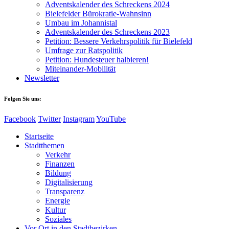
Adventskalender des Schreckens 2024
Bielefelder Bürokratie-Wahnsinn
Umbau im Johannistal
Adventskalender des Schreckens 2023
Petition: Bessere Verkehrspolitik für Bielefeld​​
Umfrage zur Ratspolitik
Petition: Hundesteuer halbieren!
Miteinander-Mobilität
Newsletter
Folgen Sie uns:
Facebook
Twitter
Instagram
YouTube
Startseite
Stadtthemen
Verkehr
Finanzen
Bildung
Digitalisierung
Transparenz
Energie
Kultur
Soziales
Vor Ort in den Stadtbezirken