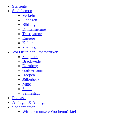
Startseite
Stadtthemen
Verkehr
Finanzen
Bildung
Digitalisierung
Transparenz
Energie
Kultur
Soziales
Vor Ort in den Stadtbezirken
Stieghorst
Brackwede
Dornberg
Gadderbaum
Heepen
Jöllenbeck
Mitte
Senne
Sennestadt
Podcasts
Anfragen & Anträge
Sonderthemen
Wir retten unsere Wochenmärkte!