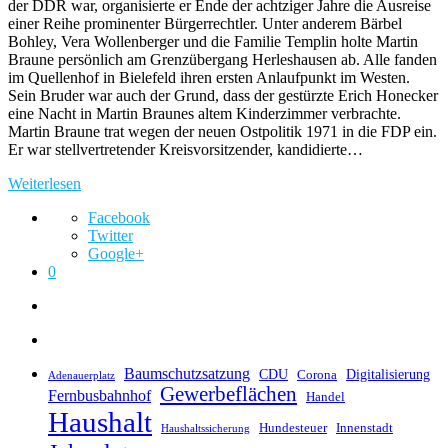
der DDR war, organisierte er Ende der achtziger Jahre die Ausreise
einer Reihe prominenter Bürgerrechtler. Unter anderem Bärbel
Bohley, Vera Wollenberger und die Familie Templin holte Martin
Braune persönlich am Grenzübergang Herleshausen ab. Alle fanden
im Quellenhof in Bielefeld ihren ersten Anlaufpunkt im Westen.
Sein Bruder war auch der Grund, dass der gestürzte Erich Honecker
eine Nacht in Martin Braunes altem Kinderzimmer verbrachte.
Martin Braune trat wegen der neuen Ostpolitik 1971 in die FDP ein.
Er war stellvertretender Kreisvorsitzender, kandidierte…
Weiterlesen
Facebook
Twitter
Google+
0
Baumschutzsatzung
CDU
Digitalisierung
Corona
Adenauerplatz
Gewerbeflächen
Fernbusbahnhof
Handel
Haushalt
Hundesteuer
Innenstadt
Haushaltssicherung