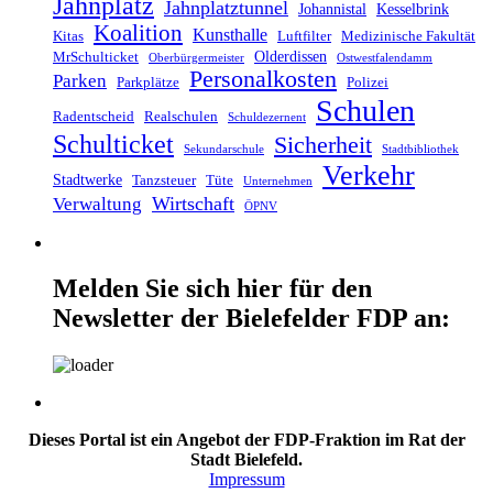
Jahnplatz
Jahnplatztunnel
Johannistal
Kesselbrink
Koalition
Kunsthalle
Kitas
Luftfilter
Medizinische Fakultät
Olderdissen
MrSchulticket
Oberbürgermeister
Ostwestfalendamm
Personalkosten
Parken
Parkplätze
Polizei
Schulen
Radentscheid
Realschulen
Schuldezernent
Schulticket
Sicherheit
Sekundarschule
Stadtbibliothek
Verkehr
Stadtwerke
Tanzsteuer
Tüte
Unternehmen
Wirtschaft
Verwaltung
ÖPNV
Melden Sie sich hier für den
Newsletter der Bielefelder FDP an:
Dieses Portal ist ein Angebot der FDP-Fraktion im Rat der
Stadt Bielefeld.
Impressum