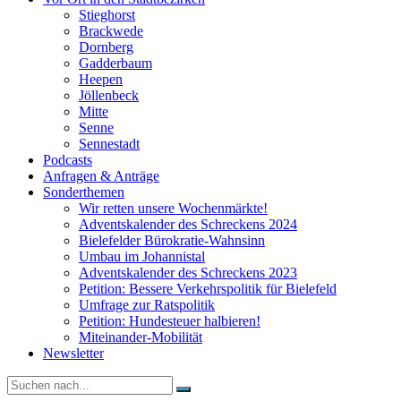
Stieghorst
Brackwede
Dornberg
Gadderbaum
Heepen
Jöllenbeck
Mitte
Senne
Sennestadt
Podcasts
Anfragen & Anträge
Sonderthemen
Wir retten unsere Wochenmärkte!
Adventskalender des Schreckens 2024
Bielefelder Bürokratie-Wahnsinn
Umbau im Johannistal
Adventskalender des Schreckens 2023
Petition: Bessere Verkehrspolitik für Bielefeld​​
Umfrage zur Ratspolitik
Petition: Hundesteuer halbieren!
Miteinander-Mobilität
Newsletter
Suche
nach: