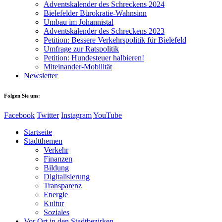
Adventskalender des Schreckens 2024
Bielefelder Bürokratie-Wahnsinn
Umbau im Johannistal
Adventskalender des Schreckens 2023
Petition: Bessere Verkehrspolitik für Bielefeld​​
Umfrage zur Ratspolitik
Petition: Hundesteuer halbieren!
Miteinander-Mobilität
Newsletter
Folgen Sie uns:
Facebook
Twitter
Instagram
YouTube
Startseite
Stadtthemen
Verkehr
Finanzen
Bildung
Digitalisierung
Transparenz
Energie
Kultur
Soziales
Vor Ort in den Stadtbezirken