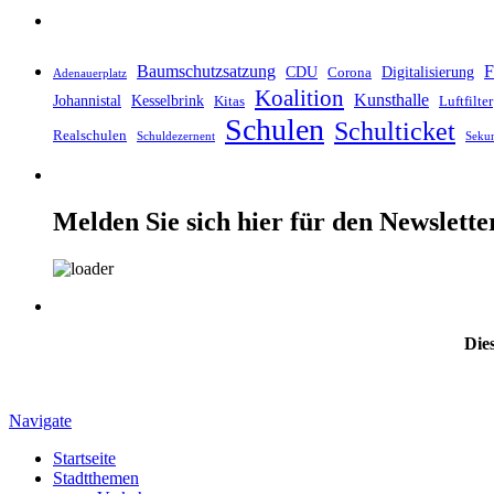
Baumschutzsatzung
F
CDU
Digitalisierung
Corona
Adenauerplatz
Koalition
Kunsthalle
Johannistal
Kesselbrink
Kitas
Luftfilter
Schulen
Schulticket
Realschulen
Schuldezernent
Seku
Melden Sie sich hier für den Newslette
Dies
Navigate
Startseite
Stadtthemen