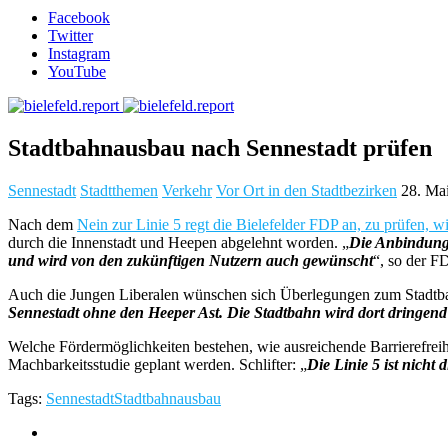
Facebook
Twitter
Instagram
YouTube
Stadtbahnausbau nach Sennestadt prüfen
Sennestadt
Stadtthemen
Verkehr
Vor Ort in den Stadtbezirken
28. Ma
Nach dem
Nein zur Linie 5 regt die Bielefelder FDP an, zu prüfen,
durch die Innenstadt und Heepen abgelehnt worden. „
Die Anbindung 
und wird von den zukünftigen Nutzern auch gewünscht
“, so der F
Auch die Jungen Liberalen wünschen sich Überlegungen zum Stadtbah
Sennestadt ohne den Heeper Ast. Die Stadtbahn wird dort dringend g
Welche Fördermöglichkeiten bestehen, wie ausreichende Barrierefreih
Machbarkeitsstudie geplant werden. Schlifter: „
Die Linie 5 ist nicht
Tags:
Sennestadt
Stadtbahnausbau