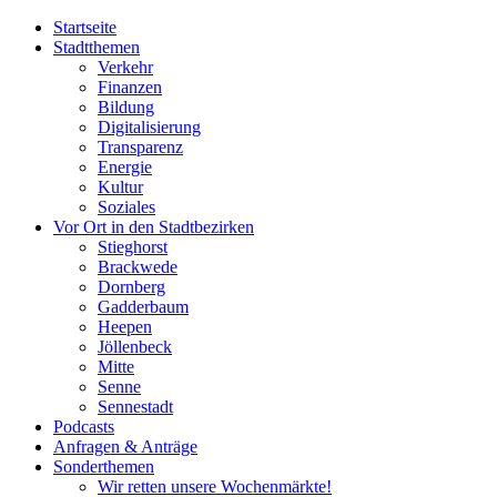
Startseite
Stadtthemen
Verkehr
Finanzen
Bildung
Digitalisierung
Transparenz
Energie
Kultur
Soziales
Vor Ort in den Stadtbezirken
Stieghorst
Brackwede
Dornberg
Gadderbaum
Heepen
Jöllenbeck
Mitte
Senne
Sennestadt
Podcasts
Anfragen & Anträge
Sonderthemen
Wir retten unsere Wochenmärkte!