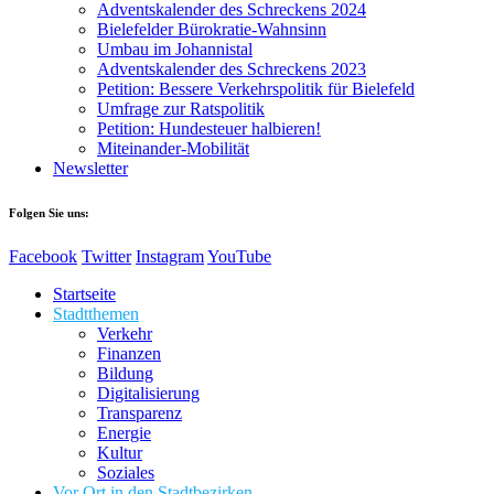
Adventskalender des Schreckens 2024
Bielefelder Bürokratie-Wahnsinn
Umbau im Johannistal
Adventskalender des Schreckens 2023
Petition: Bessere Verkehrspolitik für Bielefeld​​
Umfrage zur Ratspolitik
Petition: Hundesteuer halbieren!
Miteinander-Mobilität
Newsletter
Folgen Sie uns:
Facebook
Twitter
Instagram
YouTube
Startseite
Stadtthemen
Verkehr
Finanzen
Bildung
Digitalisierung
Transparenz
Energie
Kultur
Soziales
Vor Ort in den Stadtbezirken