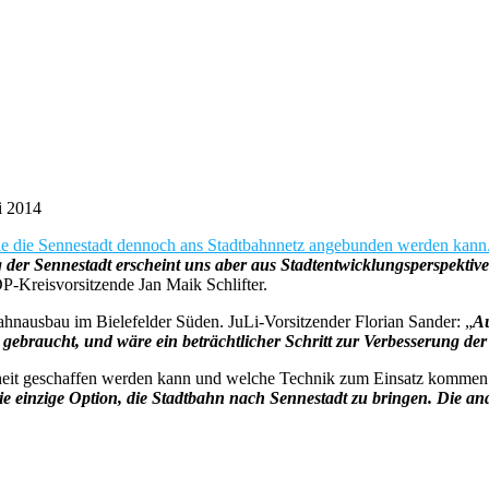
i 2014
 wie die Sennestadt dennoch ans Stadtbahnnetz angebunden werden kann
der Sennestadt erscheint uns aber aus Stadtentwicklungsperspektive 
DP-Kreisvorsitzende Jan Maik Schlifter.
nausbau im Bielefelder Süden. JuLi-Vorsitzender Florian Sander: „
Au
ebraucht, und wäre ein beträchtlicher Schritt zur Verbesserung der 
eit geschaffen werden kann und welche Technik zum Einsatz kommen kön
 die einzige Option, die Stadtbahn nach Sennestadt zu bringen. Die a