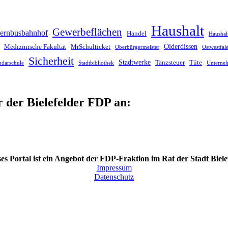
Haushalt
Gewerbeflächen
ernbusbahnhof
Handel
Haushal
Olderdissen
Medizinische Fakultät
MrSchulticket
Oberbürgermeister
Ostwestfa
Sicherheit
Stadtwerke
Tanzsteuer
Tüte
ndarschule
Stadtbibliothek
Unterne
r der Bielefelder FDP an:
es Portal ist ein Angebot der FDP-Fraktion im Rat der Stadt Biele
Impressum
Datenschutz