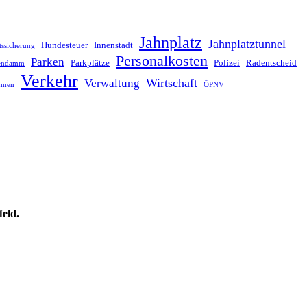
Jahnplatz
Jahnplatztunnel
Hundesteuer
Innenstadt
tssicherung
Personalkosten
Parken
Parkplätze
Polizei
Radentscheid
lendamm
Verkehr
Wirtschaft
Verwaltung
hmen
ÖPNV
feld.