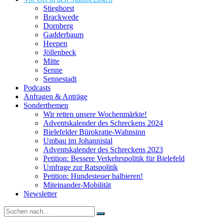
Stieghorst
Brackwede
Dornberg
Gadderbaum
Heepen
Jöllenbeck
Mitte
Senne
Sennestadt
Podcasts
Anfragen & Anträge
Sonderthemen
Wir retten unsere Wochenmärkte!
Adventskalender des Schreckens 2024
Bielefelder Bürokratie-Wahnsinn
Umbau im Johannistal
Adventskalender des Schreckens 2023
Petition: Bessere Verkehrspolitik für Bielefeld​​
Umfrage zur Ratspolitik
Petition: Hundesteuer halbieren!
Miteinander-Mobilität
Newsletter
Suche
nach: