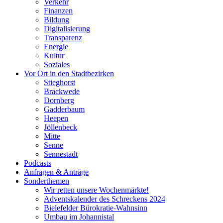
Verkehr
Finanzen
Bildung
Digitalisierung
Transparenz
Energie
Kultur
Soziales
Vor Ort in den Stadtbezirken
Stieghorst
Brackwede
Dornberg
Gadderbaum
Heepen
Jöllenbeck
Mitte
Senne
Sennestadt
Podcasts
Anfragen & Anträge
Sonderthemen
Wir retten unsere Wochenmärkte!
Adventskalender des Schreckens 2024
Bielefelder Bürokratie-Wahnsinn
Umbau im Johannistal