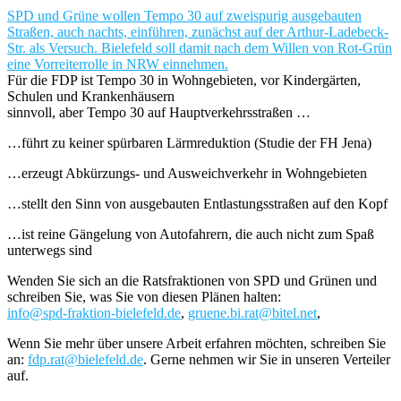
SPD und Grüne wollen Tempo 30 auf zweispurig ausgebauten
Straßen, auch nachts, einführen, zunächst auf der Arthur-Ladebeck-
Str. als Versuch. Bielefeld soll damit nach dem Willen von Rot-Grün
eine Vorreiterrolle in NRW einnehmen.
Für die FDP ist Tempo 30 in Wohngebieten, vor Kindergärten,
Schulen und Krankenhäusern
sinnvoll, aber Tempo 30 auf Hauptverkehrsstraßen …
…führt zu keiner spürbaren Lärmreduktion (Studie der FH Jena)
…erzeugt Abkürzungs- und Ausweichverkehr in Wohngebieten
…stellt den Sinn von ausgebauten Entlastungsstraßen auf den Kopf
…ist reine Gängelung von Autofahrern, die auch nicht zum Spaß
unterwegs sind
Wenden Sie sich an die Ratsfraktionen von SPD und Grünen und
schreiben Sie, was Sie von diesen Plänen halten:
info@spd-fraktion-bielefeld.de
,
gruene.bi.rat@bitel.net
,
Wenn Sie mehr über unsere Arbeit erfahren möchten, schreiben Sie
an:
fdp.rat@bielefeld.de
. Gerne nehmen wir Sie in unseren Verteiler
auf.