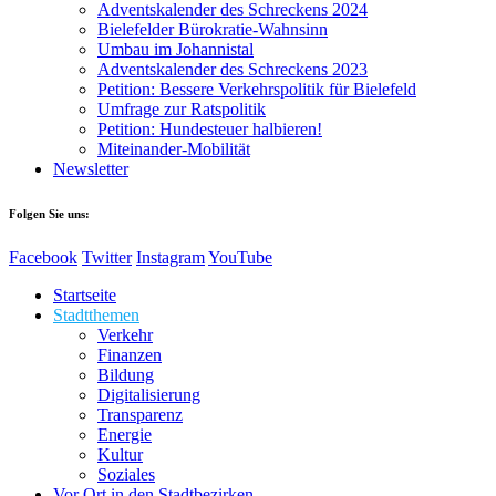
Adventskalender des Schreckens 2024
Bielefelder Bürokratie-Wahnsinn
Umbau im Johannistal
Adventskalender des Schreckens 2023
Petition: Bessere Verkehrspolitik für Bielefeld​​
Umfrage zur Ratspolitik
Petition: Hundesteuer halbieren!
Miteinander-Mobilität
Newsletter
Folgen Sie uns:
Facebook
Twitter
Instagram
YouTube
Startseite
Stadtthemen
Verkehr
Finanzen
Bildung
Digitalisierung
Transparenz
Energie
Kultur
Soziales
Vor Ort in den Stadtbezirken