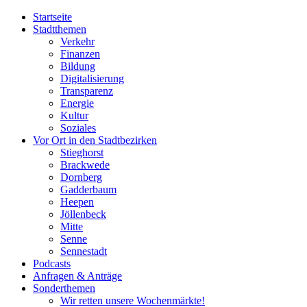
Startseite
Stadtthemen
Verkehr
Finanzen
Bildung
Digitalisierung
Transparenz
Energie
Kultur
Soziales
Vor Ort in den Stadtbezirken
Stieghorst
Brackwede
Dornberg
Gadderbaum
Heepen
Jöllenbeck
Mitte
Senne
Sennestadt
Podcasts
Anfragen & Anträge
Sonderthemen
Wir retten unsere Wochenmärkte!