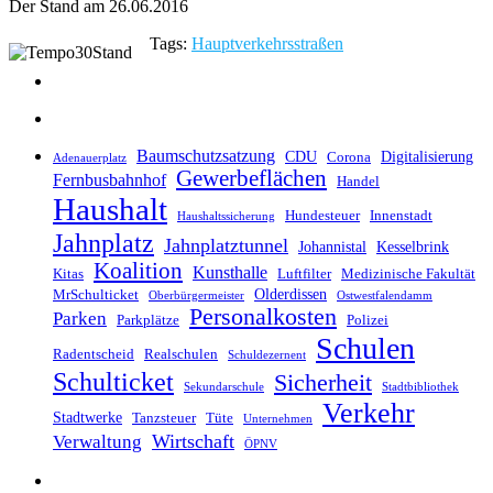
Der Stand am 26.06.2016
Tags:
Hauptverkehrsstraßen
Baumschutzsatzung
CDU
Digitalisierung
Corona
Adenauerplatz
Gewerbeflächen
Fernbusbahnhof
Handel
Haushalt
Hundesteuer
Innenstadt
Haushaltssicherung
Jahnplatz
Jahnplatztunnel
Johannistal
Kesselbrink
Koalition
Kunsthalle
Kitas
Luftfilter
Medizinische Fakultät
Olderdissen
MrSchulticket
Oberbürgermeister
Ostwestfalendamm
Personalkosten
Parken
Parkplätze
Polizei
Schulen
Radentscheid
Realschulen
Schuldezernent
Schulticket
Sicherheit
Sekundarschule
Stadtbibliothek
Verkehr
Stadtwerke
Tanzsteuer
Tüte
Unternehmen
Wirtschaft
Verwaltung
ÖPNV