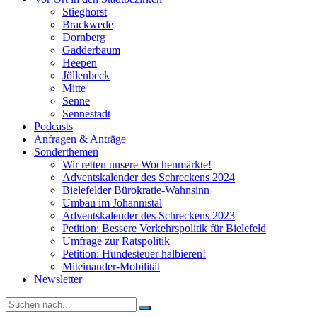
Stieghorst
Brackwede
Dornberg
Gadderbaum
Heepen
Jöllenbeck
Mitte
Senne
Sennestadt
Podcasts
Anfragen & Anträge
Sonderthemen
Wir retten unsere Wochenmärkte!
Adventskalender des Schreckens 2024
Bielefelder Bürokratie-Wahnsinn
Umbau im Johannistal
Adventskalender des Schreckens 2023
Petition: Bessere Verkehrspolitik für Bielefeld​​
Umfrage zur Ratspolitik
Petition: Hundesteuer halbieren!
Miteinander-Mobilität
Newsletter
Suche
nach: