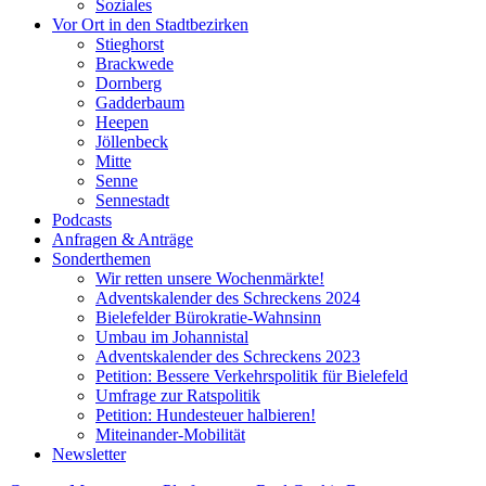
Soziales
Vor Ort in den Stadtbezirken
Stieghorst
Brackwede
Dornberg
Gadderbaum
Heepen
Jöllenbeck
Mitte
Senne
Sennestadt
Podcasts
Anfragen & Anträge
Sonderthemen
Wir retten unsere Wochenmärkte!
Adventskalender des Schreckens 2024
Bielefelder Bürokratie-Wahnsinn
Umbau im Johannistal
Adventskalender des Schreckens 2023
Petition: Bessere Verkehrspolitik für Bielefeld​​
Umfrage zur Ratspolitik
Petition: Hundesteuer halbieren!
Miteinander-Mobilität
Newsletter