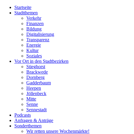
Startseite
Stadtthemen
Verkehr
Finanzen
Bildung
Digitalisierung
Transparenz
Energie
Kultur
Soziales
Vor Ort in den Stadtbezirken
Stieghorst
Brackwede
Dornberg
Gadderbaum
Heepen
Jöllenbeck
Mitte
Senne
Sennestadt
Podcasts
Anfragen & Anträge
Sonderthemen
Wir retten unsere Wochenmärkte!