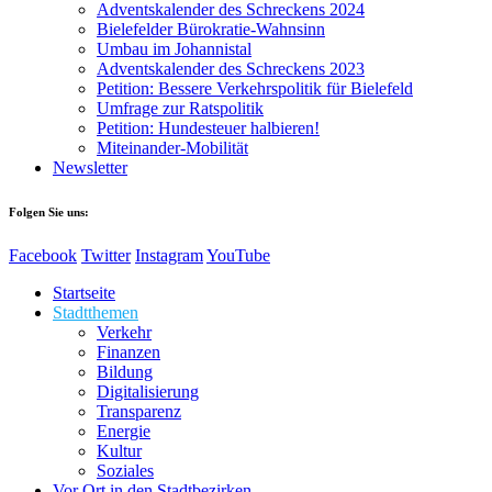
Adventskalender des Schreckens 2024
Bielefelder Bürokratie-Wahnsinn
Umbau im Johannistal
Adventskalender des Schreckens 2023
Petition: Bessere Verkehrspolitik für Bielefeld​​
Umfrage zur Ratspolitik
Petition: Hundesteuer halbieren!
Miteinander-Mobilität
Newsletter
Folgen Sie uns:
Facebook
Twitter
Instagram
YouTube
Startseite
Stadtthemen
Verkehr
Finanzen
Bildung
Digitalisierung
Transparenz
Energie
Kultur
Soziales
Vor Ort in den Stadtbezirken