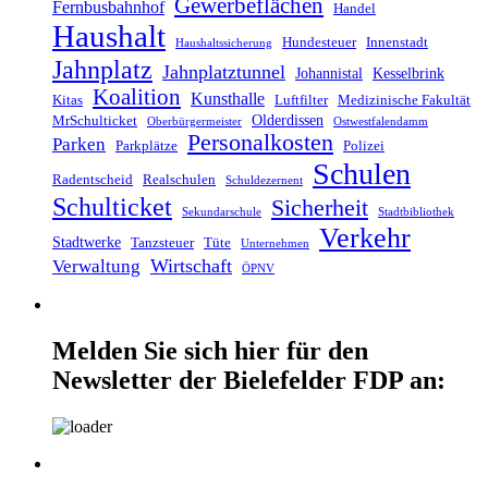
Gewerbeflächen
Fernbusbahnhof
Handel
Haushalt
Hundesteuer
Innenstadt
Haushaltssicherung
Jahnplatz
Jahnplatztunnel
Johannistal
Kesselbrink
Koalition
Kunsthalle
Kitas
Luftfilter
Medizinische Fakultät
Olderdissen
MrSchulticket
Oberbürgermeister
Ostwestfalendamm
Personalkosten
Parken
Parkplätze
Polizei
Schulen
Radentscheid
Realschulen
Schuldezernent
Schulticket
Sicherheit
Sekundarschule
Stadtbibliothek
Verkehr
Stadtwerke
Tanzsteuer
Tüte
Unternehmen
Wirtschaft
Verwaltung
ÖPNV
Melden Sie sich hier für den
Newsletter der Bielefelder FDP an: