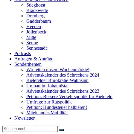
Stieghorst
Brackwede
Dornberg
Gadderbaum
Heepen
Jöllenbeck
Mitte
Senne
Sennestadt
Podcasts
Anfragen & Anträge
Sonderthemen
Wir retten unsere Wochenmärkte!
Adventskalender des Schreckens 2024
Bielefelder Bürokratie-Wahnsinn
Umbau im Johannistal
Adventskalender des Schreckens 2023
Petition: Bessere Verkehrspolitik für Bielefeld​​
Umfrage zur Ratspolitik
Petition: Hundesteuer halbieren!
Miteinander-Mobilität
Newsletter
Suche
nach: