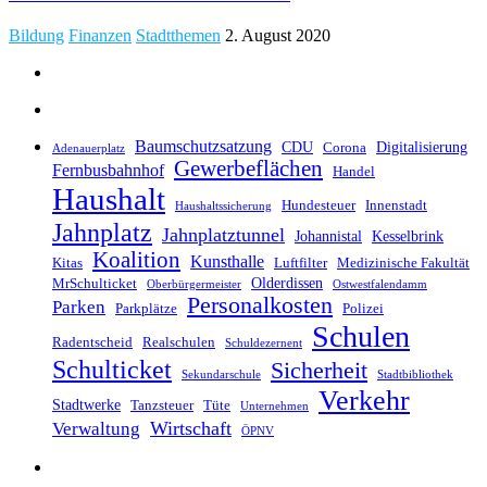
Bildung
Finanzen
Stadtthemen
2. August 2020
Baumschutzsatzung
CDU
Digitalisierung
Corona
Adenauerplatz
Gewerbeflächen
Fernbusbahnhof
Handel
Haushalt
Hundesteuer
Innenstadt
Haushaltssicherung
Jahnplatz
Jahnplatztunnel
Johannistal
Kesselbrink
Koalition
Kunsthalle
Kitas
Luftfilter
Medizinische Fakultät
Olderdissen
MrSchulticket
Oberbürgermeister
Ostwestfalendamm
Personalkosten
Parken
Parkplätze
Polizei
Schulen
Radentscheid
Realschulen
Schuldezernent
Schulticket
Sicherheit
Sekundarschule
Stadtbibliothek
Verkehr
Stadtwerke
Tanzsteuer
Tüte
Unternehmen
Wirtschaft
Verwaltung
ÖPNV