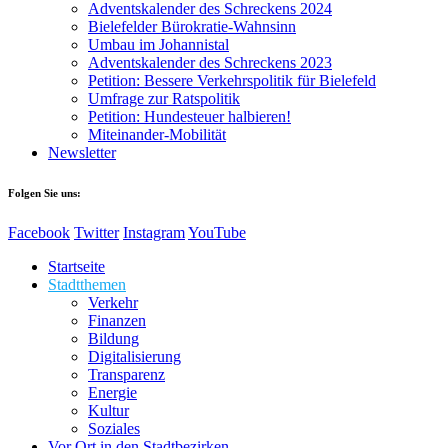
Adventskalender des Schreckens 2024
Bielefelder Bürokratie-Wahnsinn
Umbau im Johannistal
Adventskalender des Schreckens 2023
Petition: Bessere Verkehrspolitik für Bielefeld​​
Umfrage zur Ratspolitik
Petition: Hundesteuer halbieren!
Miteinander-Mobilität
Newsletter
Folgen Sie uns:
Facebook
Twitter
Instagram
YouTube
Startseite
Stadtthemen
Verkehr
Finanzen
Bildung
Digitalisierung
Transparenz
Energie
Kultur
Soziales
Vor Ort in den Stadtbezirken