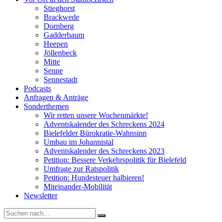
Stieghorst
Brackwede
Dornberg
Gadderbaum
Heepen
Jöllenbeck
Mitte
Senne
Sennestadt
Podcasts
Anfragen & Anträge
Sonderthemen
Wir retten unsere Wochenmärkte!
Adventskalender des Schreckens 2024
Bielefelder Bürokratie-Wahnsinn
Umbau im Johannistal
Adventskalender des Schreckens 2023
Petition: Bessere Verkehrspolitik für Bielefeld​​
Umfrage zur Ratspolitik
Petition: Hundesteuer halbieren!
Miteinander-Mobilität
Newsletter
Suche
nach: