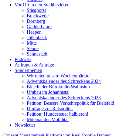
Vor Ort in den Stadtbezirken
Stieghorst
Brackwede
Dornberg
Gadderbaum
Heepen
Jöllenbeck
Mitte
Senne
Sennestadt
Podcasts
Anfragen & Anträge
Sonderthemen
Wir retten unsere Wochenmärkte!
Adventskalender des Schreckens 2024
Bielefelder Bürokratie-Wahnsinn
Umbau im Johannistal
Adventskalender des Schreckens 2023
Petition: Bessere Verkehrspolitik für Bielefeld​​
Umfrage zur Ratspolitik
Petition: Hundesteuer halbieren!
Miteinander-Mobilität
Newsletter
Consent Management Platform von Real Cookie Banner