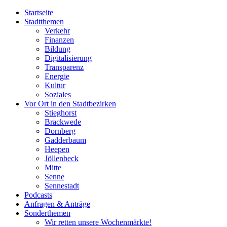
Startseite
Stadtthemen
Verkehr
Finanzen
Bildung
Digitalisierung
Transparenz
Energie
Kultur
Soziales
Vor Ort in den Stadtbezirken
Stieghorst
Brackwede
Dornberg
Gadderbaum
Heepen
Jöllenbeck
Mitte
Senne
Sennestadt
Podcasts
Anfragen & Anträge
Sonderthemen
Wir retten unsere Wochenmärkte!