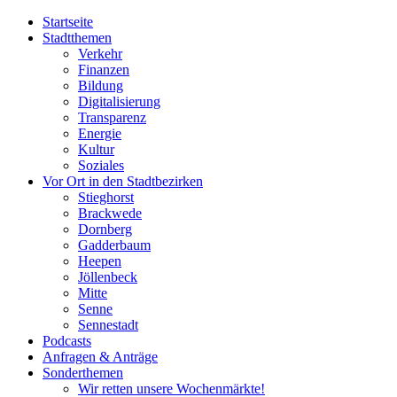
Startseite
Stadtthemen
Verkehr
Finanzen
Bildung
Digitalisierung
Transparenz
Energie
Kultur
Soziales
Vor Ort in den Stadtbezirken
Stieghorst
Brackwede
Dornberg
Gadderbaum
Heepen
Jöllenbeck
Mitte
Senne
Sennestadt
Podcasts
Anfragen & Anträge
Sonderthemen
Wir retten unsere Wochenmärkte!