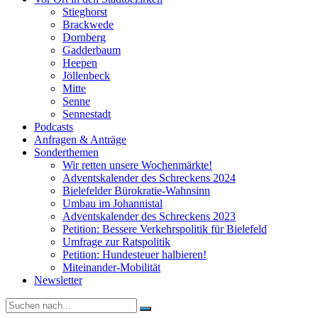
Stieghorst
Brackwede
Dornberg
Gadderbaum
Heepen
Jöllenbeck
Mitte
Senne
Sennestadt
Podcasts
Anfragen & Anträge
Sonderthemen
Wir retten unsere Wochenmärkte!
Adventskalender des Schreckens 2024
Bielefelder Bürokratie-Wahnsinn
Umbau im Johannistal
Adventskalender des Schreckens 2023
Petition: Bessere Verkehrspolitik für Bielefeld​​
Umfrage zur Ratspolitik
Petition: Hundesteuer halbieren!
Miteinander-Mobilität
Newsletter
Suche
nach: