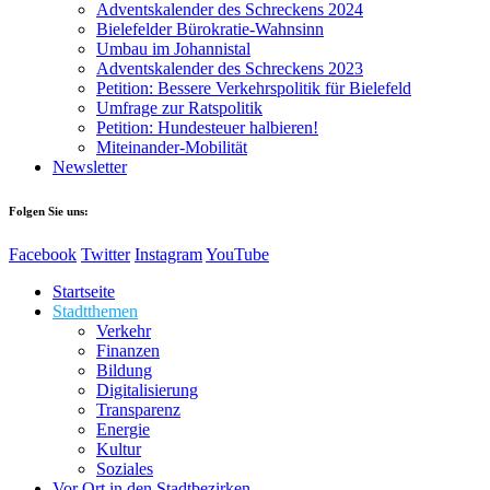
Adventskalender des Schreckens 2024
Bielefelder Bürokratie-Wahnsinn
Umbau im Johannistal
Adventskalender des Schreckens 2023
Petition: Bessere Verkehrspolitik für Bielefeld​​
Umfrage zur Ratspolitik
Petition: Hundesteuer halbieren!
Miteinander-Mobilität
Newsletter
Folgen Sie uns:
Facebook
Twitter
Instagram
YouTube
Startseite
Stadtthemen
Verkehr
Finanzen
Bildung
Digitalisierung
Transparenz
Energie
Kultur
Soziales
Vor Ort in den Stadtbezirken