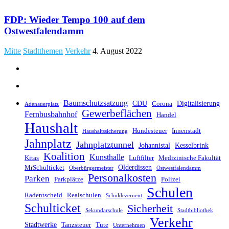
FDP: Wieder Tempo 100 auf dem
Ostwestfalendamm
Mitte
Stadtthemen
Verkehr
4. August 2022
Baumschutzsatzung
CDU
Digitalisierung
Corona
Adenauerplatz
Gewerbeflächen
Fernbusbahnhof
Handel
Haushalt
Hundesteuer
Innenstadt
Haushaltssicherung
Jahnplatz
Jahnplatztunnel
Johannistal
Kesselbrink
Koalition
Kunsthalle
Kitas
Luftfilter
Medizinische Fakultät
Olderdissen
MrSchulticket
Oberbürgermeister
Ostwestfalendamm
Personalkosten
Parken
Parkplätze
Polizei
Schulen
Radentscheid
Realschulen
Schuldezernent
Schulticket
Sicherheit
Sekundarschule
Stadtbibliothek
Verkehr
Stadtwerke
Tanzsteuer
Tüte
Unternehmen