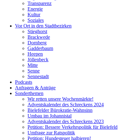
Transparenz
Energie
Kultur
Soziales
Vor Ort in den Stadtbezirken
Stieghorst
Brackwede
Dornberg
Gadderbaum
Heepen
Jöllenbeck
Mitte
Senne
Sennestadt
Podcasts
Anfragen & Anträge
Sonderthemen
Wir retten unsere Wochenmärkte!
Adventskalender des Schreckens 2024
Bielefelder Bürokratie-Wahnsinn
Umbau im Johannistal
Adventskalender des Schreckens 2023
Petition: Bessere Verkehrspolitik für Bielefeld​​
Umfrage zur Ratspolitik
Petition: Hundesteuer halbieren!