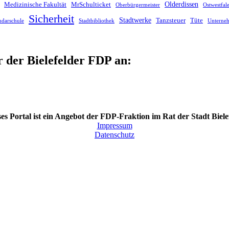
Olderdissen
Medizinische Fakultät
MrSchulticket
Oberbürgermeister
Ostwestfa
Sicherheit
Stadtwerke
Tanzsteuer
Tüte
ndarschule
Stadtbibliothek
Unterne
r der Bielefelder FDP an:
es Portal ist ein Angebot der FDP-Fraktion im Rat der Stadt Biele
Impressum
Datenschutz