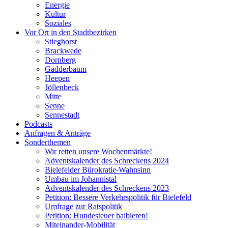
Energie
Kultur
Soziales
Vor Ort in den Stadtbezirken
Stieghorst
Brackwede
Dornberg
Gadderbaum
Heepen
Jöllenbeck
Mitte
Senne
Sennestadt
Podcasts
Anfragen & Anträge
Sonderthemen
Wir retten unsere Wochenmärkte!
Adventskalender des Schreckens 2024
Bielefelder Bürokratie-Wahnsinn
Umbau im Johannistal
Adventskalender des Schreckens 2023
Petition: Bessere Verkehrspolitik für Bielefeld​​
Umfrage zur Ratspolitik
Petition: Hundesteuer halbieren!
Miteinander-Mobilität