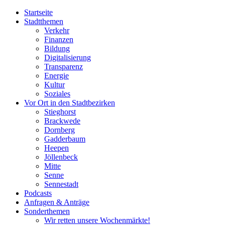
Startseite
Stadtthemen
Verkehr
Finanzen
Bildung
Digitalisierung
Transparenz
Energie
Kultur
Soziales
Vor Ort in den Stadtbezirken
Stieghorst
Brackwede
Dornberg
Gadderbaum
Heepen
Jöllenbeck
Mitte
Senne
Sennestadt
Podcasts
Anfragen & Anträge
Sonderthemen
Wir retten unsere Wochenmärkte!