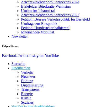
Adventskalender des Schreckens 2024
Bielefelder Bürokratie-Wahnsinn
Umbau im Johannistal
Adventskalender des Schreckens 2023
Petition: Bessere Verkehrspolitik für Bielefeld​​
Umfrage zur Ratspolitik
Petition: Hundesteuer halbieren!
Miteinander-Mobilität
Newsletter
Folgen Sie uns:
Facebook
Twitter
Instagram
YouTube
Startseite
Stadtthemen
Verkehr
Finanzen
Bildung
Digitalisierung
Transparenz
Energie
Kultur
Soziales
Vor Ort in den Stadtbezirken