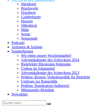
Stieghorst
Brackwede
Dornberg
Gadderbaum
Heepen
Jöllenbeck
Mitte
Senne
Sennestadt
Podcasts
Anfragen & Anträge
Sonderthemen
Wir retten unsere Wochenmärkte!
Adventskalender des Schreckens 2024
Bielefelder Bürokratie-Wahnsinn
Umbau im Johannistal
Adventskalender des Schreckens 2023
Petition: Bessere Verkehrspolitik für Bielefeld​​
Umfrage zur Ratspolitik
Petition: Hundesteuer halbieren!
Miteinander-Mobilität
Newsletter
Suche
nach: