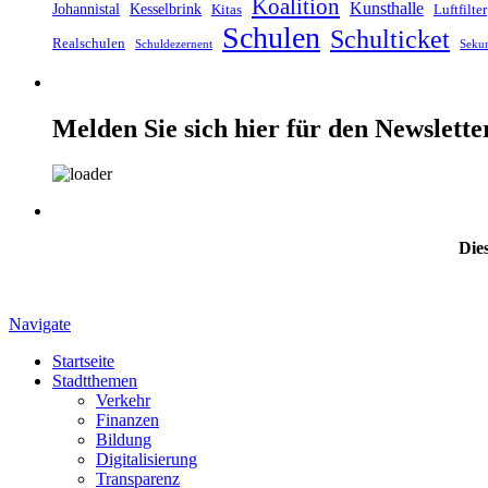
Koalition
Kunsthalle
Johannistal
Kesselbrink
Kitas
Luftfilter
Schulen
Schulticket
Realschulen
Schuldezernent
Seku
Melden Sie sich hier für den Newslette
Dies
Navigate
Startseite
Stadtthemen
Verkehr
Finanzen
Bildung
Digitalisierung
Transparenz