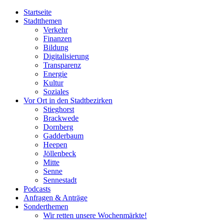
Startseite
Stadtthemen
Verkehr
Finanzen
Bildung
Digitalisierung
Transparenz
Energie
Kultur
Soziales
Vor Ort in den Stadtbezirken
Stieghorst
Brackwede
Dornberg
Gadderbaum
Heepen
Jöllenbeck
Mitte
Senne
Sennestadt
Podcasts
Anfragen & Anträge
Sonderthemen
Wir retten unsere Wochenmärkte!