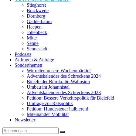
Stieghorst
Brackwede
Dornberg
Gadderbaum
Heepen
Jöllenbeck
Mitte
Senne
Sennestadt
Podcasts
Anfragen & Anträge
Sonderthemen
Wir retten unsere Wochenmärkte!
Adventskalender des Schreckens 2024
Bielefelder Bürokratie-Wahnsinn
Umbau im Johannistal
Adventskalender des Schreckens 2023
Petition: Bessere Verkehrspolitik für Bielefeld​​
Umfrage zur Ratspolitik
Petition: Hundesteuer halbieren!
Miteinander-Mobilität
Newsletter
Suche
nach: