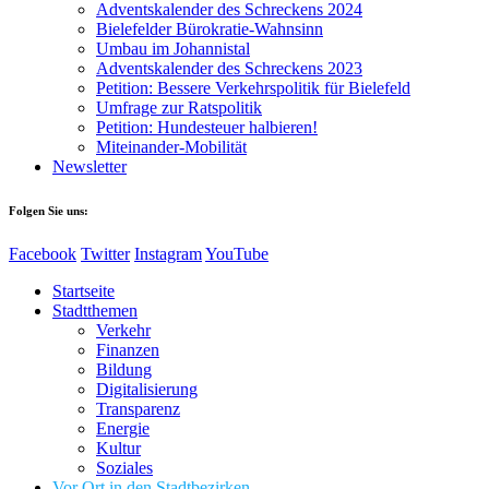
Adventskalender des Schreckens 2024
Bielefelder Bürokratie-Wahnsinn
Umbau im Johannistal
Adventskalender des Schreckens 2023
Petition: Bessere Verkehrspolitik für Bielefeld​​
Umfrage zur Ratspolitik
Petition: Hundesteuer halbieren!
Miteinander-Mobilität
Newsletter
Folgen Sie uns:
Facebook
Twitter
Instagram
YouTube
Startseite
Stadtthemen
Verkehr
Finanzen
Bildung
Digitalisierung
Transparenz
Energie
Kultur
Soziales
Vor Ort in den Stadtbezirken