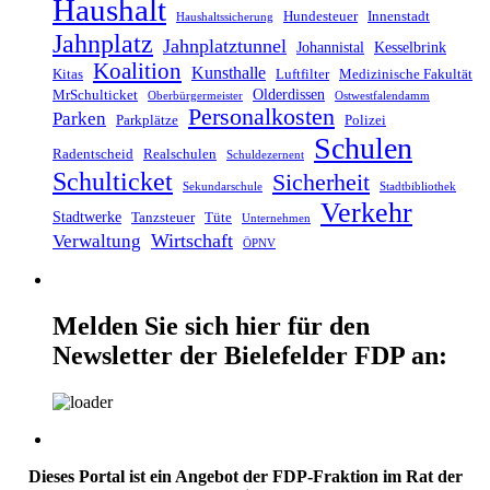
Haushalt
Hundesteuer
Innenstadt
Haushaltssicherung
Jahnplatz
Jahnplatztunnel
Johannistal
Kesselbrink
Koalition
Kunsthalle
Kitas
Luftfilter
Medizinische Fakultät
Olderdissen
MrSchulticket
Oberbürgermeister
Ostwestfalendamm
Personalkosten
Parken
Parkplätze
Polizei
Schulen
Radentscheid
Realschulen
Schuldezernent
Schulticket
Sicherheit
Sekundarschule
Stadtbibliothek
Verkehr
Stadtwerke
Tanzsteuer
Tüte
Unternehmen
Wirtschaft
Verwaltung
ÖPNV
Melden Sie sich hier für den
Newsletter der Bielefelder FDP an:
Dieses Portal ist ein Angebot der FDP-Fraktion im Rat der