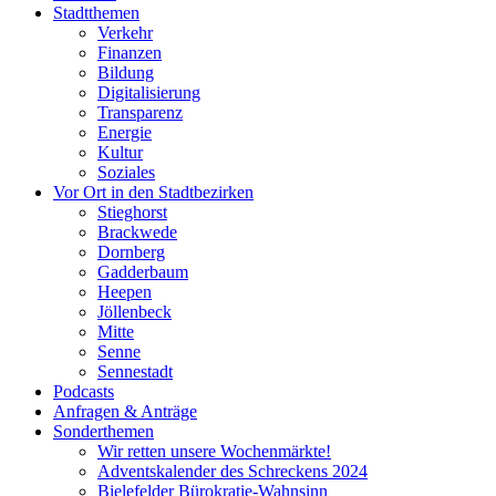
Stadtthemen
Verkehr
Finanzen
Bildung
Digitalisierung
Transparenz
Energie
Kultur
Soziales
Vor Ort in den Stadtbezirken
Stieghorst
Brackwede
Dornberg
Gadderbaum
Heepen
Jöllenbeck
Mitte
Senne
Sennestadt
Podcasts
Anfragen & Anträge
Sonderthemen
Wir retten unsere Wochenmärkte!
Adventskalender des Schreckens 2024
Bielefelder Bürokratie-Wahnsinn