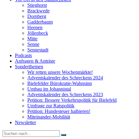
Stieghorst
Brackwede
Dornberg
Gadderbaum
Heepen
Jöllenbeck
Mitte
Senne
Sennestadt
Podcasts
Anfragen & Anträge
Sonderthemen
Wir retten unsere Wochenmärkte!
Adventskalender des Schreckens 2024
Bielefelder Bürokratie-Wahnsinn
Umbau im Johannistal
Adventskalender des Schreckens 2023
Petition: Bessere Verkehrspolitik für Bielefeld​​
Umfrage zur Ratspolitik
Petition: Hundesteuer halbieren!
Miteinander-Mobilität
Newsletter
Suche
nach: