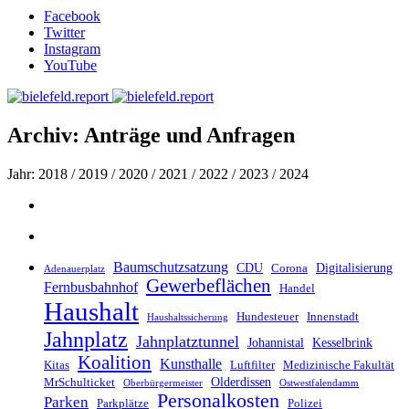
Facebook
Twitter
Instagram
YouTube
Archiv: Anträge und Anfragen
Jahr: 2018 / 2019 / 2020 / 2021 / 2022 / 2023 / 2024
Baumschutzsatzung
CDU
Digitalisierung
Corona
Adenauerplatz
Gewerbeflächen
Fernbusbahnhof
Handel
Haushalt
Hundesteuer
Innenstadt
Haushaltssicherung
Jahnplatz
Jahnplatztunnel
Johannistal
Kesselbrink
Koalition
Kunsthalle
Kitas
Luftfilter
Medizinische Fakultät
Olderdissen
MrSchulticket
Oberbürgermeister
Ostwestfalendamm
Personalkosten
Parken
Parkplätze
Polizei