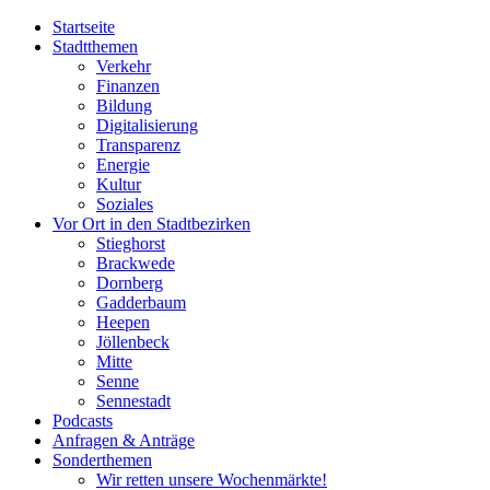
Startseite
Stadtthemen
Verkehr
Finanzen
Bildung
Digitalisierung
Transparenz
Energie
Kultur
Soziales
Vor Ort in den Stadtbezirken
Stieghorst
Brackwede
Dornberg
Gadderbaum
Heepen
Jöllenbeck
Mitte
Senne
Sennestadt
Podcasts
Anfragen & Anträge
Sonderthemen
Wir retten unsere Wochenmärkte!