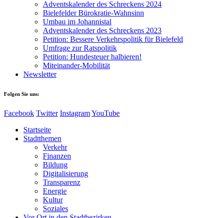
Adventskalender des Schreckens 2024
Bielefelder Bürokratie-Wahnsinn
Umbau im Johannistal
Adventskalender des Schreckens 2023
Petition: Bessere Verkehrspolitik für Bielefeld​​
Umfrage zur Ratspolitik
Petition: Hundesteuer halbieren!
Miteinander-Mobilität
Newsletter
Folgen Sie uns:
Facebook
Twitter
Instagram
YouTube
Startseite
Stadtthemen
Verkehr
Finanzen
Bildung
Digitalisierung
Transparenz
Energie
Kultur
Soziales
Vor Ort in den Stadtbezirken