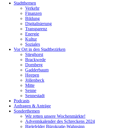
Stadtthemen
Verkehr
Finanzen
Bildung
Digitalisierung
Transparenz
Energie
Kultur
Soziales
Vor Ort in den Stadtbezirken
Stieghorst
Brackwede
Dornberg
Gadderbaum
Heepen
Jöllenbeck
Mitte
Senne
Sennestadt
Podcasts
Anfragen & Anträge
Sonderthemen
Wir retten unsere Wochenmärkte!
Adventskalender des Schreckens 2024
Bielefelder Bürokratie-Wahnsinn