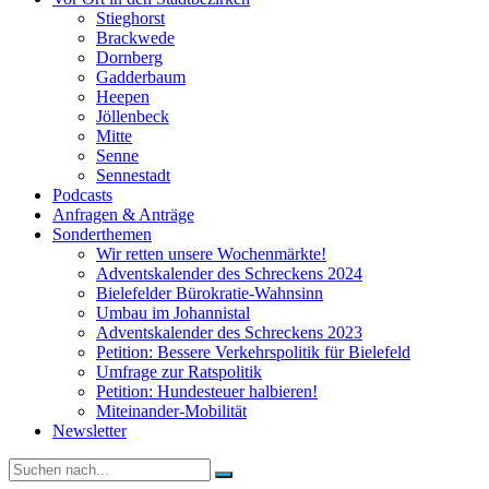
Stieghorst
Brackwede
Dornberg
Gadderbaum
Heepen
Jöllenbeck
Mitte
Senne
Sennestadt
Podcasts
Anfragen & Anträge
Sonderthemen
Wir retten unsere Wochenmärkte!
Adventskalender des Schreckens 2024
Bielefelder Bürokratie-Wahnsinn
Umbau im Johannistal
Adventskalender des Schreckens 2023
Petition: Bessere Verkehrspolitik für Bielefeld​​
Umfrage zur Ratspolitik
Petition: Hundesteuer halbieren!
Miteinander-Mobilität
Newsletter
Suche
nach: