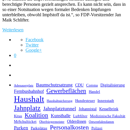
berechtigte Personen gezielt ansprechen. Es kann nicht sein, dass in
so einer Notsituation wegen formaler Bedenken Impfungen
unterbleiben, obwohl Impfstoff da ist.“, so FDP-Vorsitzender Jan
Maik Schlifter.
Weiterlesen
Facebook
Twitter
Google+
0
Baumschutzsatzung
CDU
Digitalisierung
Corona
Adenauerplatz
Gewerbeflächen
Fernbusbahnhof
Handel
Haushalt
Hundesteuer
Innenstadt
Haushaltssicherung
Jahnplatz
Jahnplatztunnel
Johannistal
Kesselbrink
Koalition
Kunsthalle
Kitas
Luftfilter
Medizinische Fakultät
Olderdissen
MrSchulticket
Oberbürgermeister
Ostwestfalendamm
Personalkosten
Parken
Parkplätze
Polizei