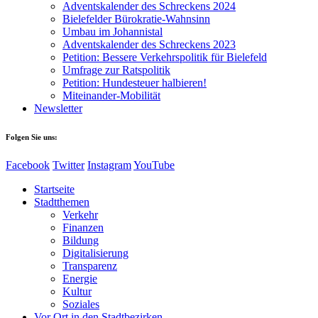
Adventskalender des Schreckens 2024
Bielefelder Bürokratie-Wahnsinn
Umbau im Johannistal
Adventskalender des Schreckens 2023
Petition: Bessere Verkehrspolitik für Bielefeld​​
Umfrage zur Ratspolitik
Petition: Hundesteuer halbieren!
Miteinander-Mobilität
Newsletter
Folgen Sie uns:
Facebook
Twitter
Instagram
YouTube
Startseite
Stadtthemen
Verkehr
Finanzen
Bildung
Digitalisierung
Transparenz
Energie
Kultur
Soziales
Vor Ort in den Stadtbezirken