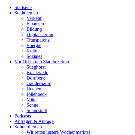
Startseite
Stadtthemen
Verkehr
Finanzen
Bildung
Digitalisierung
Transparenz
Energie
Kultur
Soziales
Vor Ort in den Stadtbezirken
Stieghorst
Brackwede
Dornberg
Gadderbaum
Heepen
Jöllenbeck
Mitte
Senne
Sennestadt
Podcasts
Anfragen & Anträge
Sonderthemen
Wir retten unsere Wochenmärkte!