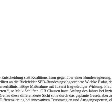
e Entscheidung statt Koalitionsräson gegenüber einer Bundesregierun
elliert an die Bielefelder SPD-Bundestagsabgeordnete Wiebke Esdar, d
unverhältnismäßige Maßnahme mit äußerst fragwürdiger Wirkung. Frau 
ieren.“, so Maik Schlifter. OB Clausen hatte Anfang des Jahres bei Inz
Genau diese differenzierte Sicht solle durch das geplante Gesetz aber 
e Differenzierung bei innovativen Teststrategien und Ausgangssperren, 