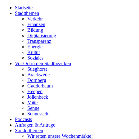
Startseite
Stadtthemen
Verkehr
Finanzen
Bildung
Digitalisierung
Transparenz
Energie
Kultur
Soziales
Vor Ort in den Stadtbezirken
Stieghorst
Brackwede
Dornberg
Gadderbaum
Heepen
Jöllenbeck
Mitte
Senne
Sennestadt
Podcasts
Anfragen & Anträge
Sonderthemen
Wir retten unsere Wochenmärkte!