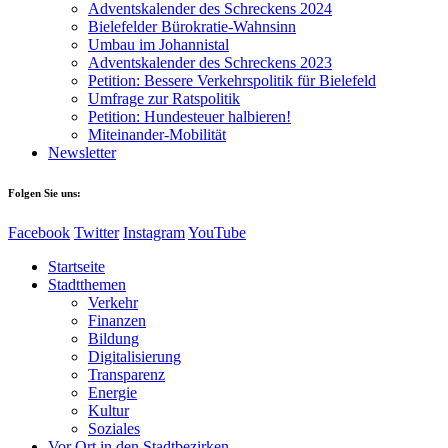
Adventskalender des Schreckens 2024
Bielefelder Bürokratie-Wahnsinn
Umbau im Johannistal
Adventskalender des Schreckens 2023
Petition: Bessere Verkehrspolitik für Bielefeld​​
Umfrage zur Ratspolitik
Petition: Hundesteuer halbieren!
Miteinander-Mobilität
Newsletter
Folgen Sie uns:
Facebook
Twitter
Instagram
YouTube
Startseite
Stadtthemen
Verkehr
Finanzen
Bildung
Digitalisierung
Transparenz
Energie
Kultur
Soziales
Vor Ort in den Stadtbezirken