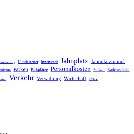
Jahnplatz
Jahnplatztunnel
Hundesteuer
Innenstadt
tssicherung
Personalkosten
Parken
Parkplätze
Polizei
Radentscheid
lendamm
Verkehr
Wirtschaft
Verwaltung
hmen
ÖPNV