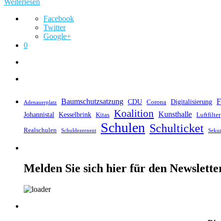
Weiterlesen
Facebook
Twitter
Google+
0
Baumschutzsatzung
F
CDU
Digitalisierung
Corona
Adenauerplatz
Koalition
Kunsthalle
Johannistal
Kesselbrink
Kitas
Luftfilter
Schulen
Schulticket
Realschulen
Schuldezernent
Seku
Melden Sie sich hier für den Newslette