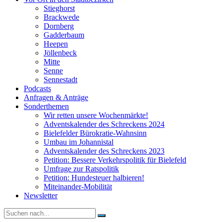
Stieghorst
Brackwede
Dornberg
Gadderbaum
Heepen
Jöllenbeck
Mitte
Senne
Sennestadt
Podcasts
Anfragen & Anträge
Sonderthemen
Wir retten unsere Wochenmärkte!
Adventskalender des Schreckens 2024
Bielefelder Bürokratie-Wahnsinn
Umbau im Johannistal
Adventskalender des Schreckens 2023
Petition: Bessere Verkehrspolitik für Bielefeld​​
Umfrage zur Ratspolitik
Petition: Hundesteuer halbieren!
Miteinander-Mobilität
Newsletter
Suche
nach: