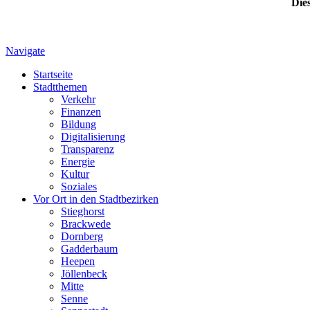
Dies
Navigate
Startseite
Stadtthemen
Verkehr
Finanzen
Bildung
Digitalisierung
Transparenz
Energie
Kultur
Soziales
Vor Ort in den Stadtbezirken
Stieghorst
Brackwede
Dornberg
Gadderbaum
Heepen
Jöllenbeck
Mitte
Senne