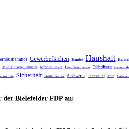
Haushalt
Gewerbeflächen
ernbusbahnhof
Handel
Haushal
Olderdissen
Medizinische Fakultät
MrSchulticket
Oberbürgermeister
Ostwestfa
Sicherheit
Stadtwerke
Tanzsteuer
Tüte
ndarschule
Stadtbibliothek
Unterne
r der Bielefelder FDP an: