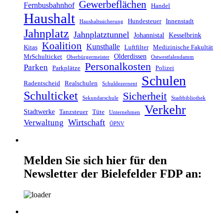
Gewerbeflächen
Fernbusbahnhof
Handel
Haushalt
Hundesteuer
Innenstadt
Haushaltssicherung
Jahnplatz
Jahnplatztunnel
Johannistal
Kesselbrink
Koalition
Kunsthalle
Kitas
Luftfilter
Medizinische Fakultät
Olderdissen
MrSchulticket
Oberbürgermeister
Ostwestfalendamm
Personalkosten
Parken
Parkplätze
Polizei
Schulen
Radentscheid
Realschulen
Schuldezernent
Schulticket
Sicherheit
Sekundarschule
Stadtbibliothek
Verkehr
Stadtwerke
Tanzsteuer
Tüte
Unternehmen
Wirtschaft
Verwaltung
ÖPNV
Melden Sie sich hier für den
Newsletter der Bielefelder FDP an: