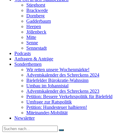
Stieghorst
Brackwede
Dornberg
Gadderbaum
Heepen
Jöllenbeck
Mitte
Senne
Sennestadt
Podcasts
Anfragen & Anträge
Sonderthemen
Wir retten unsere Wochenmärkte!
Adventskalender des Schreckens 2024
Bielefelder Bürokratie-Wahnsinn
Umbau im Johannistal
Adventskalender des Schreckens 2023
Petition: Bessere Verkehrspolitik für Bielefeld​​
Umfrage zur Ratspolitik
Petition: Hundesteuer halbieren!
Miteinander-Mobilität
Newsletter
Suche
nach: