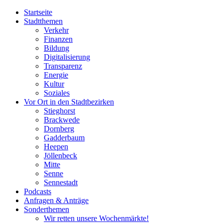
Startseite
Stadtthemen
Verkehr
Finanzen
Bildung
Digitalisierung
Transparenz
Energie
Kultur
Soziales
Vor Ort in den Stadtbezirken
Stieghorst
Brackwede
Dornberg
Gadderbaum
Heepen
Jöllenbeck
Mitte
Senne
Sennestadt
Podcasts
Anfragen & Anträge
Sonderthemen
Wir retten unsere Wochenmärkte!