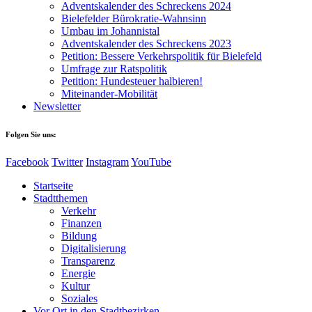
Adventskalender des Schreckens 2024
Bielefelder Bürokratie-Wahnsinn
Umbau im Johannistal
Adventskalender des Schreckens 2023
Petition: Bessere Verkehrspolitik für Bielefeld​​
Umfrage zur Ratspolitik
Petition: Hundesteuer halbieren!
Miteinander-Mobilität
Newsletter
Folgen Sie uns:
Facebook
Twitter
Instagram
YouTube
Startseite
Stadtthemen
Verkehr
Finanzen
Bildung
Digitalisierung
Transparenz
Energie
Kultur
Soziales
Vor Ort in den Stadtbezirken