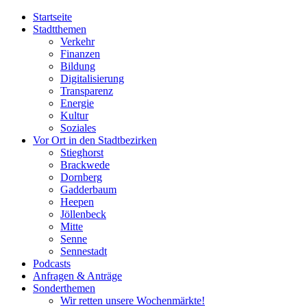
Startseite
Stadtthemen
Verkehr
Finanzen
Bildung
Digitalisierung
Transparenz
Energie
Kultur
Soziales
Vor Ort in den Stadtbezirken
Stieghorst
Brackwede
Dornberg
Gadderbaum
Heepen
Jöllenbeck
Mitte
Senne
Sennestadt
Podcasts
Anfragen & Anträge
Sonderthemen
Wir retten unsere Wochenmärkte!