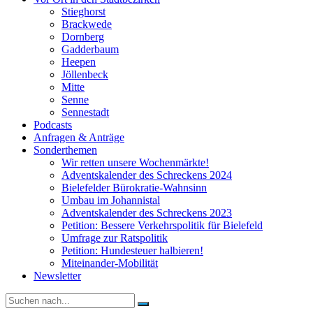
Stieghorst
Brackwede
Dornberg
Gadderbaum
Heepen
Jöllenbeck
Mitte
Senne
Sennestadt
Podcasts
Anfragen & Anträge
Sonderthemen
Wir retten unsere Wochenmärkte!
Adventskalender des Schreckens 2024
Bielefelder Bürokratie-Wahnsinn
Umbau im Johannistal
Adventskalender des Schreckens 2023
Petition: Bessere Verkehrspolitik für Bielefeld​​
Umfrage zur Ratspolitik
Petition: Hundesteuer halbieren!
Miteinander-Mobilität
Newsletter
Suche
nach: