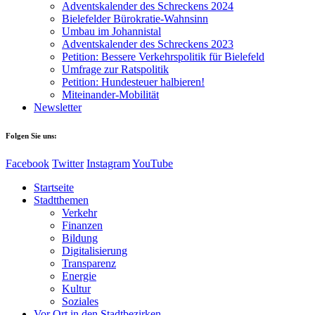
Adventskalender des Schreckens 2024
Bielefelder Bürokratie-Wahnsinn
Umbau im Johannistal
Adventskalender des Schreckens 2023
Petition: Bessere Verkehrspolitik für Bielefeld​​
Umfrage zur Ratspolitik
Petition: Hundesteuer halbieren!
Miteinander-Mobilität
Newsletter
Folgen Sie uns:
Facebook
Twitter
Instagram
YouTube
Startseite
Stadtthemen
Verkehr
Finanzen
Bildung
Digitalisierung
Transparenz
Energie
Kultur
Soziales
Vor Ort in den Stadtbezirken