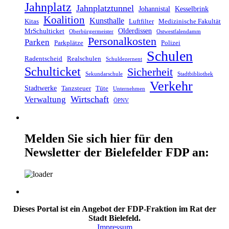
Jahnplatz
Jahnplatztunnel
Johannistal
Kesselbrink
Koalition
Kunsthalle
Kitas
Luftfilter
Medizinische Fakultät
Olderdissen
MrSchulticket
Oberbürgermeister
Ostwestfalendamm
Personalkosten
Parken
Parkplätze
Polizei
Schulen
Radentscheid
Realschulen
Schuldezernent
Schulticket
Sicherheit
Sekundarschule
Stadtbibliothek
Verkehr
Stadtwerke
Tanzsteuer
Tüte
Unternehmen
Wirtschaft
Verwaltung
ÖPNV
Melden Sie sich hier für den
Newsletter der Bielefelder FDP an:
Dieses Portal ist ein Angebot der FDP-Fraktion im Rat der
Stadt Bielefeld.
Impressum