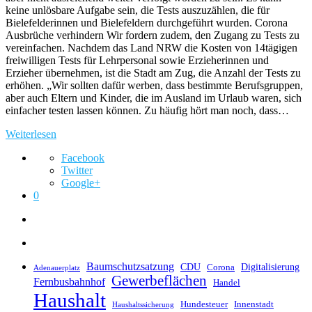
keine unlösbare Aufgabe sein, die Tests auszuzählen, die für
Bielefelderinnen und Bielefeldern durchgeführt wurden. Corona
Ausbrüche verhindern Wir fordern zudem, den Zugang zu Tests zu
vereinfachen. Nachdem das Land NRW die Kosten von 14tägigen
freiwilligen Tests für Lehrpersonal sowie Erzieherinnen und
Erzieher übernehmen, ist die Stadt am Zug, die Anzahl der Tests zu
erhöhen. „Wir sollten dafür werben, dass bestimmte Berufsgruppen,
aber auch Eltern und Kinder, die im Ausland im Urlaub waren, sich
einfacher testen lassen können. Zu häufig hört man noch, dass…
Weiterlesen
Facebook
Twitter
Google+
0
Baumschutzsatzung
CDU
Digitalisierung
Corona
Adenauerplatz
Gewerbeflächen
Fernbusbahnhof
Handel
Haushalt
Hundesteuer
Innenstadt
Haushaltssicherung