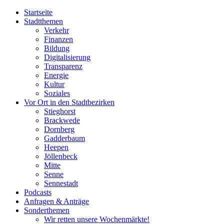
Startseite
Stadtthemen
Verkehr
Finanzen
Bildung
Digitalisierung
Transparenz
Energie
Kultur
Soziales
Vor Ort in den Stadtbezirken
Stieghorst
Brackwede
Dornberg
Gadderbaum
Heepen
Jöllenbeck
Mitte
Senne
Sennestadt
Podcasts
Anfragen & Anträge
Sonderthemen
Wir retten unsere Wochenmärkte!