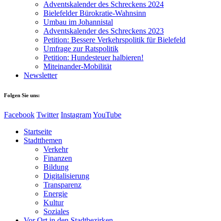
Adventskalender des Schreckens 2024
Bielefelder Bürokratie-Wahnsinn
Umbau im Johannistal
Adventskalender des Schreckens 2023
Petition: Bessere Verkehrspolitik für Bielefeld​​
Umfrage zur Ratspolitik
Petition: Hundesteuer halbieren!
Miteinander-Mobilität
Newsletter
Folgen Sie uns:
Facebook
Twitter
Instagram
YouTube
Startseite
Stadtthemen
Verkehr
Finanzen
Bildung
Digitalisierung
Transparenz
Energie
Kultur
Soziales
Vor Ort in den Stadtbezirken