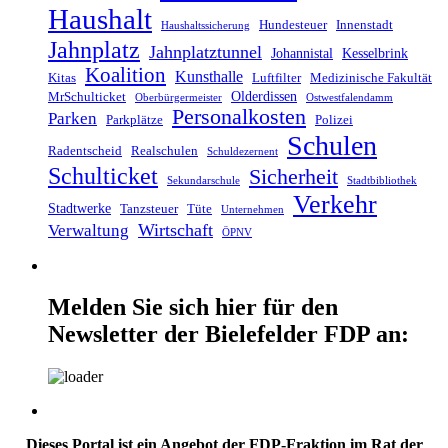
Haushalt
Hundesteuer
Innenstadt
Haushaltssicherung
Jahnplatz
Jahnplatztunnel
Johannistal
Kesselbrink
Koalition
Kunsthalle
Kitas
Luftfilter
Medizinische Fakultät
Olderdissen
MrSchulticket
Oberbürgermeister
Ostwestfalendamm
Personalkosten
Parken
Parkplätze
Polizei
Schulen
Radentscheid
Realschulen
Schuldezernent
Schulticket
Sicherheit
Sekundarschule
Stadtbibliothek
Verkehr
Stadtwerke
Tanzsteuer
Tüte
Unternehmen
Wirtschaft
Verwaltung
ÖPNV
Melden Sie sich hier für den
Newsletter der Bielefelder FDP an:
Dieses Portal ist ein Angebot der FDP-Fraktion im Rat der