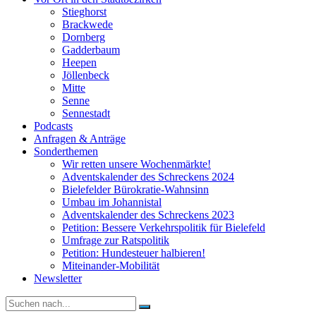
Stieghorst
Brackwede
Dornberg
Gadderbaum
Heepen
Jöllenbeck
Mitte
Senne
Sennestadt
Podcasts
Anfragen & Anträge
Sonderthemen
Wir retten unsere Wochenmärkte!
Adventskalender des Schreckens 2024
Bielefelder Bürokratie-Wahnsinn
Umbau im Johannistal
Adventskalender des Schreckens 2023
Petition: Bessere Verkehrspolitik für Bielefeld​​
Umfrage zur Ratspolitik
Petition: Hundesteuer halbieren!
Miteinander-Mobilität
Newsletter
Suche
nach: