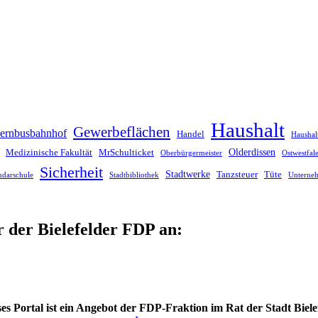
Haushalt
Gewerbeflächen
ernbusbahnhof
Handel
Haushal
Olderdissen
Medizinische Fakultät
MrSchulticket
Oberbürgermeister
Ostwestfa
Sicherheit
Stadtwerke
Tanzsteuer
Tüte
ndarschule
Stadtbibliothek
Unterne
r der Bielefelder FDP an:
es Portal ist ein Angebot der FDP-Fraktion im Rat der Stadt Biele