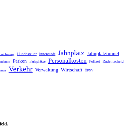
Jahnplatz
Jahnplatztunnel
Hundesteuer
Innenstadt
tssicherung
Personalkosten
Parken
Parkplätze
Polizei
Radentscheid
lendamm
Verkehr
Wirtschaft
Verwaltung
hmen
ÖPNV
feld.