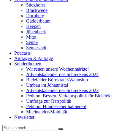
Stieghorst
Brackwede
Dornberg
Gadderbaum
Heepen
Jöllenbeck
Mitte
Senne
Sennestadt
Podcasts
Anfragen & Anträge
Sonderthemen
Wir retten unsere Wochenmärkte!
Adventskalender des Schreckens 2024
Bielefelder Bürokratie-Wahnsinn
Umbau im Johannistal
Adventskalender des Schreckens 2023
Petition: Bessere Verkehrspolitik für Bielefeld​​
Umfrage zur Ratspolitik
Petition: Hundesteuer halbieren!
Miteinander-Mobilität
Newsletter
Suche
nach: