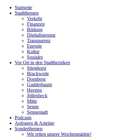
Startseite
Stadtthemen
Verkehr
Finanzen
Bildung
Digitalisierung
Transparenz
Energie
Kultur
Soziales
Vor Ort in den Stadtbezirken
Stieghorst
Brackwede
Dornberg
Gadderbaum
Heepen
Jöllenbeck
Mitte
Senne
Sennestadt
Podcasts
Anfragen & Anträge
Sonderthemen
Wir retten unsere Wochenmärkte!