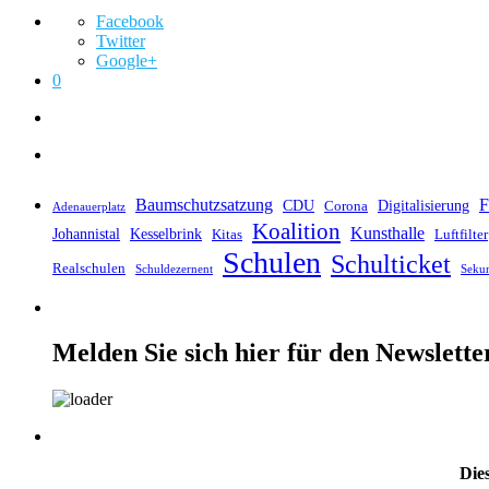
Facebook
Twitter
Google+
0
Baumschutzsatzung
F
CDU
Digitalisierung
Corona
Adenauerplatz
Koalition
Kunsthalle
Johannistal
Kesselbrink
Kitas
Luftfilter
Schulen
Schulticket
Realschulen
Schuldezernent
Seku
Melden Sie sich hier für den Newslette
Dies