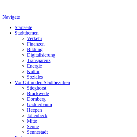
Navigate
Startseite
Stadtthemen
Verkehr
Finanzen
Bildung
Digitalisierung
Transparenz
Energie
Kultur
Soziales
Vor Ort in den Stadtbezirken
Stieghorst
Brackwede
Dornberg
Gadderbaum
Heepen
Jöllenbeck
Mitte
Senne
Sennestadt