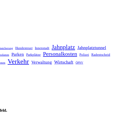
Jahnplatz
Jahnplatztunnel
Hundesteuer
Innenstadt
tssicherung
Personalkosten
Parken
Parkplätze
Polizei
Radentscheid
lendamm
Verkehr
Wirtschaft
Verwaltung
hmen
ÖPNV
feld.