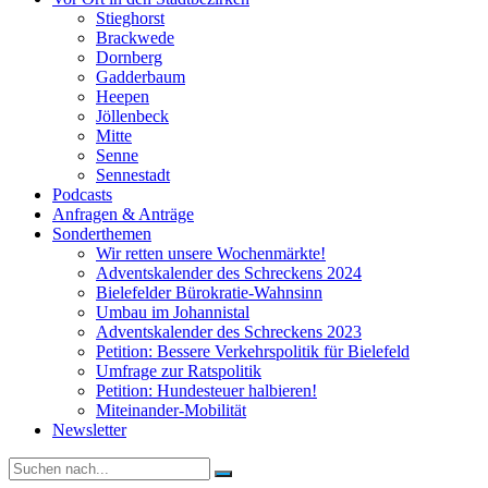
Stieghorst
Brackwede
Dornberg
Gadderbaum
Heepen
Jöllenbeck
Mitte
Senne
Sennestadt
Podcasts
Anfragen & Anträge
Sonderthemen
Wir retten unsere Wochenmärkte!
Adventskalender des Schreckens 2024
Bielefelder Bürokratie-Wahnsinn
Umbau im Johannistal
Adventskalender des Schreckens 2023
Petition: Bessere Verkehrspolitik für Bielefeld​​
Umfrage zur Ratspolitik
Petition: Hundesteuer halbieren!
Miteinander-Mobilität
Newsletter
Suche
nach: