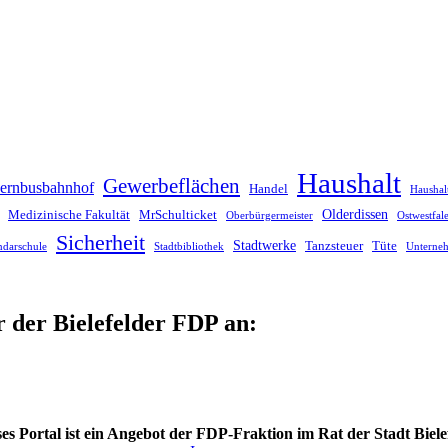
Haushalt
Gewerbeflächen
ernbusbahnhof
Handel
Haushal
Olderdissen
Medizinische Fakultät
MrSchulticket
Oberbürgermeister
Ostwestfa
Sicherheit
Stadtwerke
Tanzsteuer
Tüte
ndarschule
Stadtbibliothek
Unterne
r der Bielefelder FDP an:
es Portal ist ein Angebot der FDP-Fraktion im Rat der Stadt Biele