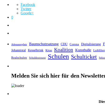
Facebook
Twitter
Google+
0
Baumschutzsatzung
F
CDU
Digitalisierung
Corona
Adenauerplatz
Koalition
Kunsthalle
Johannistal
Kesselbrink
Kitas
Luftfilter
Schulen
Schulticket
Realschulen
Schuldezernent
Seku
Melden Sie sich hier für den Newslette
Dies