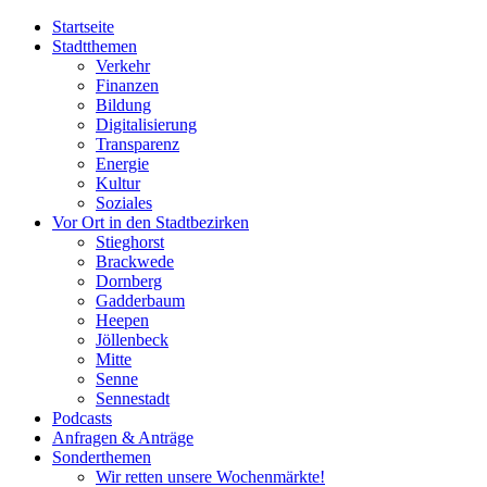
Startseite
Stadtthemen
Verkehr
Finanzen
Bildung
Digitalisierung
Transparenz
Energie
Kultur
Soziales
Vor Ort in den Stadtbezirken
Stieghorst
Brackwede
Dornberg
Gadderbaum
Heepen
Jöllenbeck
Mitte
Senne
Sennestadt
Podcasts
Anfragen & Anträge
Sonderthemen
Wir retten unsere Wochenmärkte!