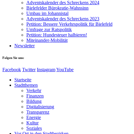
Adventskalender des Schreckens 2024
Bielefelder Bürokratie-Wahnsinn
Umbau im Johannistal
Adventskalender des Schreckens 2023
Petition: Bessere Verkehrspolitik für Bielefeld​​
Umfrage zur Ratspolitik
Petition: Hundesteuer halbieren!
Miteinander-Mobilität
Newsletter
Folgen Sie uns:
Facebook
Twitter
Instagram
YouTube
Startseite
Stadtthemen
Verkehr
Finanzen
Bildung
Digitalisierung
Transparenz
Energie
Kultur
Soziales
Vor Ort in den Stadtbezirken