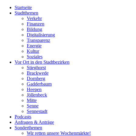
Startseite
Stadtthemen
Verkehr
Finanzen
Bildung
Digitalisierung
Transparenz
Energie
Kultur
Soziales
Vor Ort in den Stadtbezirken
Stieghorst
Brackwede
Dornberg
Gadderbaum
Heepen
Jöllenbeck
Mitte
Senne
Sennestadt
Podcasts
Anfragen & Anträge
Sonderthemen
Wir retten unsere Wochenmärkte!