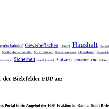
Haushalt
Gewerbeflächen
ernbusbahnhof
Handel
Haushal
Olderdissen
Medizinische Fakultät
MrSchulticket
Oberbürgermeister
Ostwestfa
Sicherheit
Stadtwerke
Tanzsteuer
Tüte
ndarschule
Stadtbibliothek
Unterne
r der Bielefelder FDP an:
es Portal ist ein Angebot der FDP-Fraktion im Rat der Stadt Biele