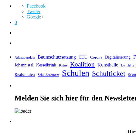
Facebook
Twitter
Google+
0
Baumschutzsatzung
F
CDU
Digitalisierung
Corona
Adenauerplatz
Koalition
Kunsthalle
Johannistal
Kesselbrink
Kitas
Luftfilter
Schulen
Schulticket
Realschulen
Schuldezernent
Seku
Melden Sie sich hier für den Newslette
Dies