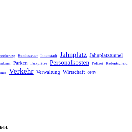
Jahnplatz
Jahnplatztunnel
Hundesteuer
Innenstadt
tssicherung
Personalkosten
Parken
Parkplätze
Polizei
Radentscheid
lendamm
Verkehr
Wirtschaft
Verwaltung
hmen
ÖPNV
feld.