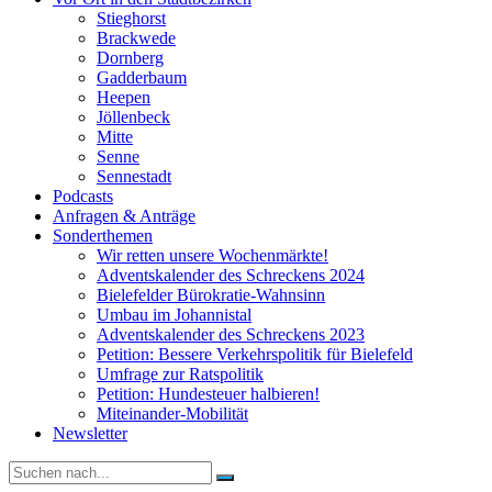
Stieghorst
Brackwede
Dornberg
Gadderbaum
Heepen
Jöllenbeck
Mitte
Senne
Sennestadt
Podcasts
Anfragen & Anträge
Sonderthemen
Wir retten unsere Wochenmärkte!
Adventskalender des Schreckens 2024
Bielefelder Bürokratie-Wahnsinn
Umbau im Johannistal
Adventskalender des Schreckens 2023
Petition: Bessere Verkehrspolitik für Bielefeld​​
Umfrage zur Ratspolitik
Petition: Hundesteuer halbieren!
Miteinander-Mobilität
Newsletter
Suche
nach: