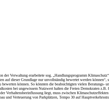
 von der Verwaltung erarbeitete sog. „Handlungsprogramm Klimaschutz“
en auf dieser Grundlage nur unvollständig bewertet werden können“, 
erten können. So könnten die beabsichtigten vielen Beratungs- und A
alkosten bei ungewissem Nutzwert halten die Freien Demokraten z.B. 
r Verhaltensbeeinflussung liegt, muss zwischen Klimaschutzeffekten 
au und Verteuerung von Parkplätzen, Tempo 30 auf Hauptverkehrsstr