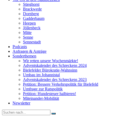
Stieghorst
Brackwede
Dornberg
Gadderbaum
Heepen
Jöllenbeck
Mitte
Senne
Sennestadt
Podcasts
Anfragen & Anträge
Sonderthemen
Wir retten unsere Wochenmärkte!
Adventskalender des Schreckens 2024
Bielefelder Bürokratie-Wahnsinn
Umbau im Johannistal
Adventskalender des Schreckens 2023
Petition: Bessere Verkehrspolitik für Bielefeld​​
Umfrage zur Ratspolitik
Petition: Hundesteuer halbieren!
Miteinander-Mobilität
Newsletter
Suche
nach: