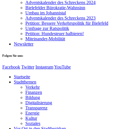
Adventskalender des Schreckens 2024
Bielefelder Bürokratie-Wahnsinn
Umbau im Johannistal
Adventskalender des Schreckens 2023
Petition: Bessere Verkehrspolitik für Bielefeld​​
Umfrage zur Ratspolitik
Petition: Hundesteuer halbieren!
Miteinander-Mobilität
Newsletter
Folgen Sie uns:
Facebook
Twitter
Instagram
YouTube
Startseite
Stadtthemen
Verkehr
Finanzen
Bildung
Digitalisierung
Transparenz
Energie
Kultur
Soziales
Vor Ort in den Stadtbezirken