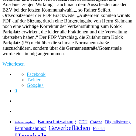
Ausdauer zeigen Wirkung – auch nach dem Ausscheiden aus der
BZV bei der letzten Kommunalwahl.„, so Rainer Seifert,
Ortsvorsitzender der FDP Brackwede. „Außerdem konnten wir als
FDP auf der Sitzung durch eine Bürgereingabe von Herrn Sielmann
noch eine wichtige Korrektur der Verkehrsführung zum Kolck-
Parkplatz erwirken, die leider alle Fraktionen und die Verwaltung
übersehen haben.“ Der FDP Vorschlag, die Zufahrt zum Kolck-
Parkplatz (P5) nicht über die schmale Normanennstraße
auszuschildern, sondern über die Germanenstraße/Gotenstraße
wurde einstimmig angenommen.
Weiterlesen
Facebook
Twitter
Google+
0
Baumschutzsatzung
CDU
Digitalisierung
Corona
Adenauerplatz
Gewerbeflächen
Fernbusbahnhof
Handel