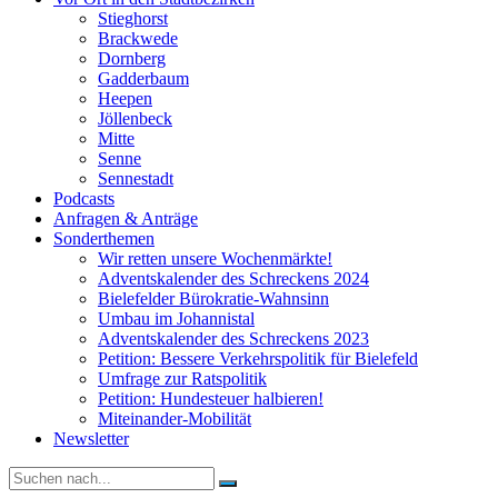
Stieghorst
Brackwede
Dornberg
Gadderbaum
Heepen
Jöllenbeck
Mitte
Senne
Sennestadt
Podcasts
Anfragen & Anträge
Sonderthemen
Wir retten unsere Wochenmärkte!
Adventskalender des Schreckens 2024
Bielefelder Bürokratie-Wahnsinn
Umbau im Johannistal
Adventskalender des Schreckens 2023
Petition: Bessere Verkehrspolitik für Bielefeld​​
Umfrage zur Ratspolitik
Petition: Hundesteuer halbieren!
Miteinander-Mobilität
Newsletter
Suche
nach: