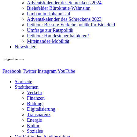
Adventskalender des Schreckens 2024
Bielefelder Bürokratie-Wahnsinn
Umbau im Johannistal
Adventskalender des Schreckens 2023
Petition: Bessere Verkehrspolitik für Bielefeld​​
Umfrage zur Ratspolitik
Petition: Hundesteuer halbieren!
Miteinander-Mobilität
Newsletter
Folgen Sie uns:
Facebook
Twitter
Instagram
YouTube
Startseite
Stadtthemen
Verkehr
Finanzen
Bildung
Digitalisierung
Transparenz
Energie
Kultur
Soziales
Vor Ort in den Stadtbezirken