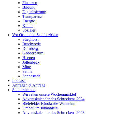
Finanzen
Bildung
Digitalisierung
Transparenz
Energie
Kultur
Soziales
Vor Ort in den Stadtbezirken
Stieghorst
Brackwede
Dornberg
Gadderbaum
Heepen
Jöllenbeck
Mitte
Senne
Sennestadt
Podcasts
Anfragen & Anträge
Sonderthemen
Wir retten unsere Wochenmärkte!
Adventskalender des Schreckens 2024
Bielefelder Bürokratie-Wahnsinn
Umbau im Johannistal
Adventskalender des Schreckens 2023