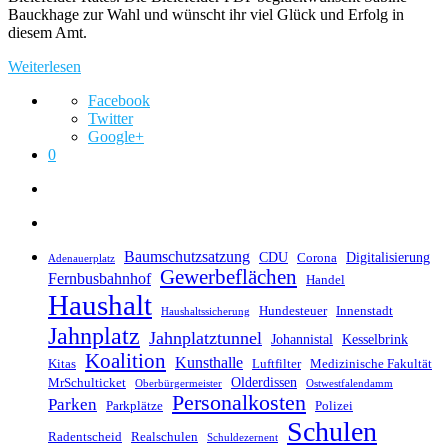
Bauckhage zur Wahl und wünscht ihr viel Glück und Erfolg in
diesem Amt.
Weiterlesen
Facebook
Twitter
Google+
0
Baumschutzsatzung
CDU
Digitalisierung
Corona
Adenauerplatz
Gewerbeflächen
Fernbusbahnhof
Handel
Haushalt
Hundesteuer
Innenstadt
Haushaltssicherung
Jahnplatz
Jahnplatztunnel
Johannistal
Kesselbrink
Koalition
Kunsthalle
Kitas
Luftfilter
Medizinische Fakultät
Olderdissen
MrSchulticket
Oberbürgermeister
Ostwestfalendamm
Personalkosten
Parken
Parkplätze
Polizei
Schulen
Radentscheid
Realschulen
Schuldezernent