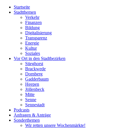
Startseite
Stadtthemen
Verkehr
Finanzen
Bildung
Digitalisierung
Transparenz
Energie
Kultur
Soziales
Vor Ort in den Stadtbezirken
Stieghorst
Brackwede
Dornberg
Gadderbaum
Heepen
Jöllenbeck
Mitte
Senne
Sennestadt
Podcasts
Anfragen & Anträge
Sonderthemen
Wir retten unsere Wochenmärkte!