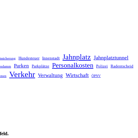
Jahnplatz
Jahnplatztunnel
Hundesteuer
Innenstadt
tssicherung
Personalkosten
Parken
Parkplätze
Polizei
Radentscheid
lendamm
Verkehr
Wirtschaft
Verwaltung
hmen
ÖPNV
feld.