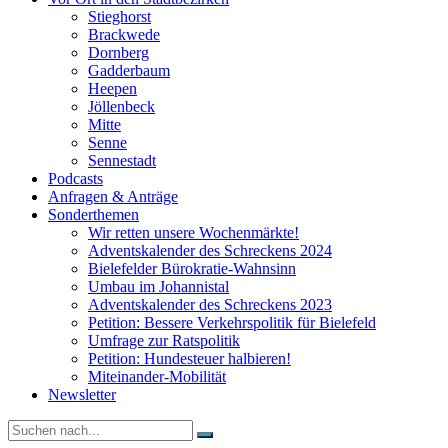
Stieghorst
Brackwede
Dornberg
Gadderbaum
Heepen
Jöllenbeck
Mitte
Senne
Sennestadt
Podcasts
Anfragen & Anträge
Sonderthemen
Wir retten unsere Wochenmärkte!
Adventskalender des Schreckens 2024
Bielefelder Bürokratie-Wahnsinn
Umbau im Johannistal
Adventskalender des Schreckens 2023
Petition: Bessere Verkehrspolitik für Bielefeld​​
Umfrage zur Ratspolitik
Petition: Hundesteuer halbieren!
Miteinander-Mobilität
Newsletter
Suche
nach: