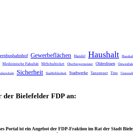
Haushalt
Gewerbeflächen
ernbusbahnhof
Handel
Haushal
Olderdissen
Medizinische Fakultät
MrSchulticket
Oberbürgermeister
Ostwestfa
Sicherheit
Stadtwerke
Tanzsteuer
Tüte
ndarschule
Stadtbibliothek
Unterne
r der Bielefelder FDP an:
es Portal ist ein Angebot der FDP-Fraktion im Rat der Stadt Biele