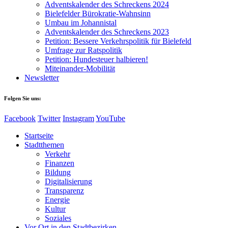
Adventskalender des Schreckens 2024
Bielefelder Bürokratie-Wahnsinn
Umbau im Johannistal
Adventskalender des Schreckens 2023
Petition: Bessere Verkehrspolitik für Bielefeld​​
Umfrage zur Ratspolitik
Petition: Hundesteuer halbieren!
Miteinander-Mobilität
Newsletter
Folgen Sie uns:
Facebook
Twitter
Instagram
YouTube
Startseite
Stadtthemen
Verkehr
Finanzen
Bildung
Digitalisierung
Transparenz
Energie
Kultur
Soziales
Vor Ort in den Stadtbezirken