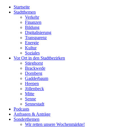
Startseite
Stadtthemen
Verkehr
Finanzen
Bildung
Digitalisierung
Transparenz
Energie
Kultur
Soziales
Vor Ort in den Stadtbezirken
Stieghorst
Brackwede
Dornberg
Gadderbaum
Heepen
Jöllenbeck
Mitte
Senne
Sennestadt
Podcasts
Anfragen & Anträge
Sonderthemen
Wir retten unsere Wochenmärkte!