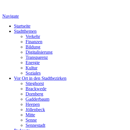
Navigate
Startseite
Stadtthemen
Verkehr
Finanzen
Bildung
Digitalisierung
Transparenz
Energie
Kultur
Soziales
Vor Ort in den Stadtbezirken
Stieghorst
Brackwede
Dornberg
Gadderbaum
Heepen
Jöllenbeck
Mitte
Senne
Sennestadt