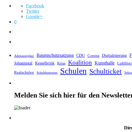
Facebook
Twitter
Google+
0
Baumschutzsatzung
F
CDU
Digitalisierung
Corona
Adenauerplatz
Koalition
Kunsthalle
Johannistal
Kesselbrink
Kitas
Luftfilter
Schulen
Schulticket
Realschulen
Schuldezernent
Seku
Melden Sie sich hier für den Newslette
Dies