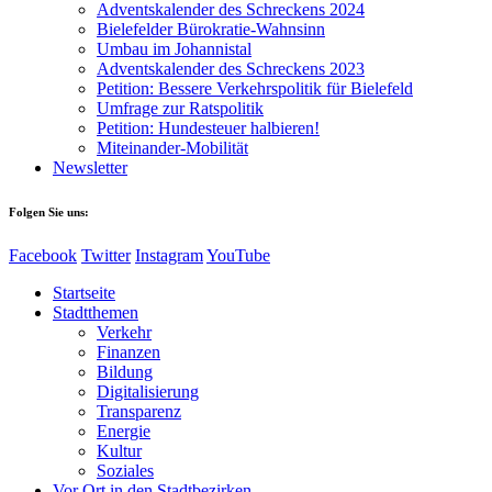
Adventskalender des Schreckens 2024
Bielefelder Bürokratie-Wahnsinn
Umbau im Johannistal
Adventskalender des Schreckens 2023
Petition: Bessere Verkehrspolitik für Bielefeld​​
Umfrage zur Ratspolitik
Petition: Hundesteuer halbieren!
Miteinander-Mobilität
Newsletter
Folgen Sie uns:
Facebook
Twitter
Instagram
YouTube
Startseite
Stadtthemen
Verkehr
Finanzen
Bildung
Digitalisierung
Transparenz
Energie
Kultur
Soziales
Vor Ort in den Stadtbezirken