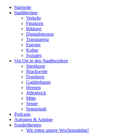
Startseite
Stadtthemen
Verkehr
Finanzen
Bildung
Digitalisierung
Transparenz
Energie
Kultur
Soziales
Vor Ort in den Stadtbezirken
Stieghorst
Brackwede
Dornberg
Gadderbaum
Heepen
Jöllenbeck
Mitte
Senne
Sennestadt
Podcasts
Anfragen & Anträge
Sonderthemen
Wir retten unsere Wochenmärkte!