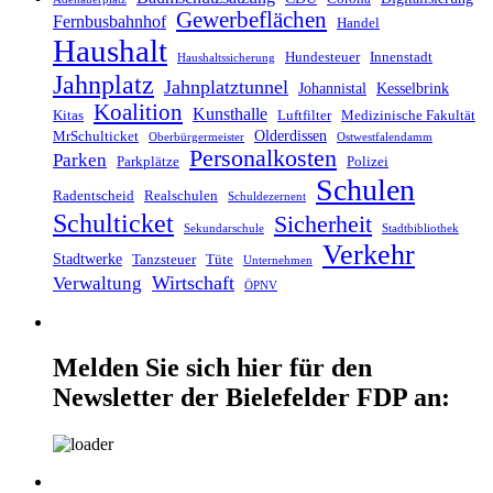
Gewerbeflächen
Fernbusbahnhof
Handel
Haushalt
Hundesteuer
Innenstadt
Haushaltssicherung
Jahnplatz
Jahnplatztunnel
Johannistal
Kesselbrink
Koalition
Kunsthalle
Kitas
Luftfilter
Medizinische Fakultät
Olderdissen
MrSchulticket
Oberbürgermeister
Ostwestfalendamm
Personalkosten
Parken
Parkplätze
Polizei
Schulen
Radentscheid
Realschulen
Schuldezernent
Schulticket
Sicherheit
Sekundarschule
Stadtbibliothek
Verkehr
Stadtwerke
Tanzsteuer
Tüte
Unternehmen
Wirtschaft
Verwaltung
ÖPNV
Melden Sie sich hier für den
Newsletter der Bielefelder FDP an: