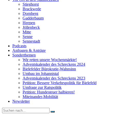
Stieghorst
Brackwede
Dornberg
Gadderbaum
Heepen
Jöllenbeck
Mitte
Senne
Sennestadt
Podcasts
Anfragen & Anträge
Sonderthemen
Wir retten unsere Wochenmärkte!
Adventskalender des Schreckens 2024
Bielefelder Bürokratie-Wahnsinn
Umbau im Johannistal
Adventskalender des Schreckens 2023
Petition: Bessere Verkehrspolitik für Bielefeld​​
Umfrage zur Ratspolitik
Petition: Hundesteuer halbieren!
Miteinander-Mobilität
Newsletter
Suche
nach: