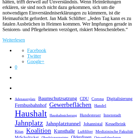
hätten, trifft derweil auf Unverständnis. Wenn Heimleitungen
erklären, sie sind noch nicht dazu gekommen, sich um die
notwendigen Einverständniserklärungen zu kümmern, ist die
Heimaufsicht gefordert. Jan Maik Schlifter: „Jeden Tag kann es zu
fatalen Ausbrüchen in Heimen kommen. Wer Impfungen gerade in
Senioren- und Pflegeheimen verzögert, riskiert Menschenleben.“
Weiterlesen
Facebook
Twitter
Google+
0
Baumschutzsatzung
CDU
Digitalisierung
Corona
Adenauerplatz
Gewerbeflächen
Fernbusbahnhof
Handel
Haushalt
Hundesteuer
Innenstadt
Haushaltssicherung
Jahnplatz
Jahnplatztunnel
Johannistal
Kesselbrink
Koalition
Kunsthalle
Kitas
Luftfilter
Medizinische Fakultät
Olderdissen
MrSchulticket
Oberbürgermeister
Ostwestfalendamm