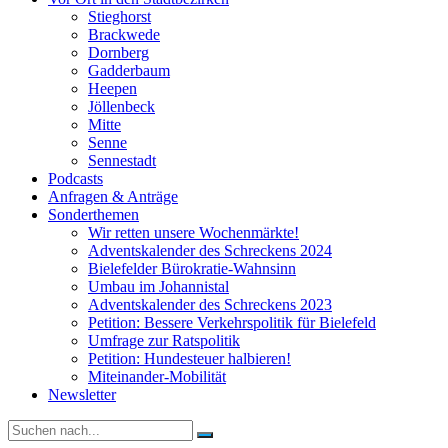
Stieghorst
Brackwede
Dornberg
Gadderbaum
Heepen
Jöllenbeck
Mitte
Senne
Sennestadt
Podcasts
Anfragen & Anträge
Sonderthemen
Wir retten unsere Wochenmärkte!
Adventskalender des Schreckens 2024
Bielefelder Bürokratie-Wahnsinn
Umbau im Johannistal
Adventskalender des Schreckens 2023
Petition: Bessere Verkehrspolitik für Bielefeld​​
Umfrage zur Ratspolitik
Petition: Hundesteuer halbieren!
Miteinander-Mobilität
Newsletter
Suche
nach: