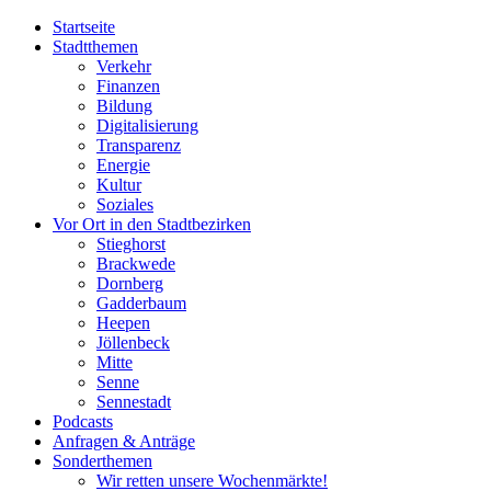
Startseite
Stadtthemen
Verkehr
Finanzen
Bildung
Digitalisierung
Transparenz
Energie
Kultur
Soziales
Vor Ort in den Stadtbezirken
Stieghorst
Brackwede
Dornberg
Gadderbaum
Heepen
Jöllenbeck
Mitte
Senne
Sennestadt
Podcasts
Anfragen & Anträge
Sonderthemen
Wir retten unsere Wochenmärkte!