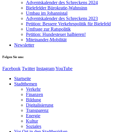
Adventskalender des Schreckens 2024
Bielefelder Bürokratie-Wahnsinn
Umbau im Johannistal
Adventskalender des Schreckens 2023
Petition: Bessere Verkehrspolitik für Bielefeld​​
Umfrage zur Ratspolitik
Petition: Hundesteuer halbieren!
Miteinander-Mobilität
Newsletter
Folgen Sie uns:
Facebook
Twitter
Instagram
YouTube
Startseite
Stadtthemen
Verkehr
Finanzen
Bildung
Digitalisierung
Transparenz
Energie
Kultur
Soziales
Vor Ort in den Stadtbezirken