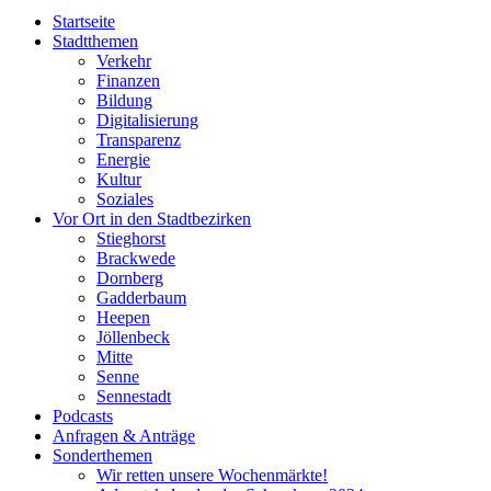
Startseite
Stadtthemen
Verkehr
Finanzen
Bildung
Digitalisierung
Transparenz
Energie
Kultur
Soziales
Vor Ort in den Stadtbezirken
Stieghorst
Brackwede
Dornberg
Gadderbaum
Heepen
Jöllenbeck
Mitte
Senne
Sennestadt
Podcasts
Anfragen & Anträge
Sonderthemen
Wir retten unsere Wochenmärkte!