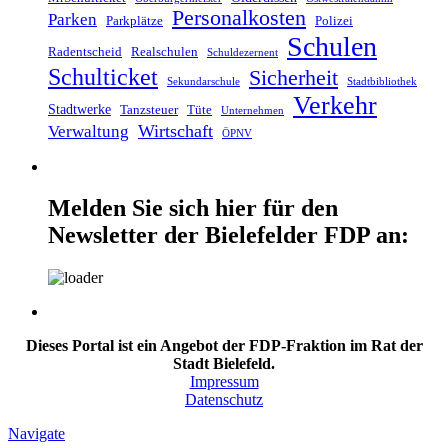
Personalkosten
Parken
Parkplätze
Polizei
Schulen
Radentscheid
Realschulen
Schuldezernent
Schulticket
Sicherheit
Sekundarschule
Stadtbibliothek
Verkehr
Stadtwerke
Tanzsteuer
Tüte
Unternehmen
Wirtschaft
Verwaltung
ÖPNV
Melden Sie sich hier für den
Newsletter der Bielefelder FDP an:
Dieses Portal ist ein Angebot der FDP-Fraktion im Rat der
Stadt Bielefeld.
Impressum
Datenschutz
Navigate