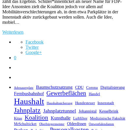
zählt das Ergebnis. Schüler*innenticket als neuer Name für FDP-
Idee Ansonsten zielt die Koalition jedoch vor allem auf
Mobilitätsverschlechterungen ab, in dem etwa Parkplätze in der
Innenstadt aktiv zurückgebaut werden sollen. Auch die Idee,
mobiel…
Weiterlesen
Facebook
Twitter
Google+
0
Baumschutzsatzung
CDU
Digitalisierung
Corona
Adenauerplatz
Gewerbeflächen
Fernbusbahnhof
Handel
Haushalt
Hundesteuer
Innenstadt
Haushaltssicherung
Jahnplatz
Jahnplatztunnel
Johannistal
Kesselbrink
Koalition
Kunsthalle
Kitas
Luftfilter
Medizinische Fakultät
Olderdissen
MrSchulticket
Oberbürgermeister
Ostwestfalendamm
Personalkosten