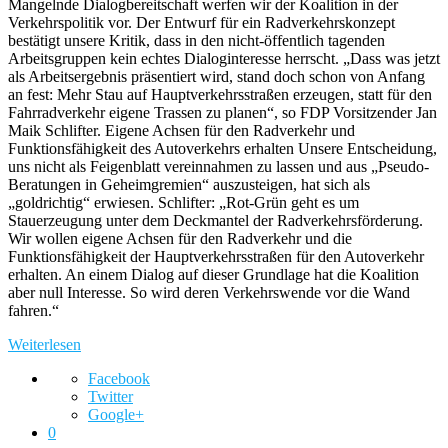
Mangelnde Dialogbereitschaft werfen wir der Koalition in der
Verkehrspolitik vor. Der Entwurf für ein Radverkehrskonzept
bestätigt unsere Kritik, dass in den nicht-öffentlich tagenden
Arbeitsgruppen kein echtes Dialoginteresse herrscht. „Dass was jetzt
als Arbeitsergebnis präsentiert wird, stand doch schon von Anfang
an fest: Mehr Stau auf Hauptverkehrsstraßen erzeugen, statt für den
Fahrradverkehr eigene Trassen zu planen“, so FDP Vorsitzender Jan
Maik Schlifter. Eigene Achsen für den Radverkehr und
Funktionsfähigkeit des Autoverkehrs erhalten Unsere Entscheidung,
uns nicht als Feigenblatt vereinnahmen zu lassen und aus „Pseudo-
Beratungen in Geheimgremien“ auszusteigen, hat sich als
„goldrichtig“ erwiesen. Schlifter: „Rot-Grün geht es um
Stauerzeugung unter dem Deckmantel der Radverkehrsförderung.
Wir wollen eigene Achsen für den Radverkehr und die
Funktionsfähigkeit der Hauptverkehrsstraßen für den Autoverkehr
erhalten. An einem Dialog auf dieser Grundlage hat die Koalition
aber null Interesse. So wird deren Verkehrswende vor die Wand
fahren.“
Weiterlesen
Facebook
Twitter
Google+
0