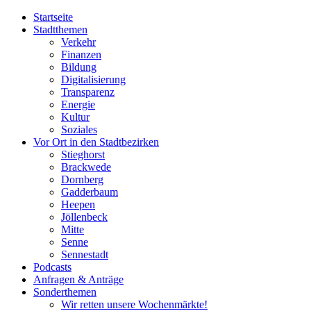
Startseite
Stadtthemen
Verkehr
Finanzen
Bildung
Digitalisierung
Transparenz
Energie
Kultur
Soziales
Vor Ort in den Stadtbezirken
Stieghorst
Brackwede
Dornberg
Gadderbaum
Heepen
Jöllenbeck
Mitte
Senne
Sennestadt
Podcasts
Anfragen & Anträge
Sonderthemen
Wir retten unsere Wochenmärkte!