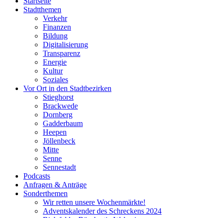
Startseite
Stadtthemen
Verkehr
Finanzen
Bildung
Digitalisierung
Transparenz
Energie
Kultur
Soziales
Vor Ort in den Stadtbezirken
Stieghorst
Brackwede
Dornberg
Gadderbaum
Heepen
Jöllenbeck
Mitte
Senne
Sennestadt
Podcasts
Anfragen & Anträge
Sonderthemen
Wir retten unsere Wochenmärkte!
Adventskalender des Schreckens 2024