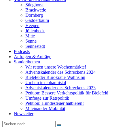
Stieghorst
Brackwede
Dornberg
Gadderbaum
Heepen
Jöllenbeck
Mitte
Senne
Sennestadt
Podcasts
Anfragen & Anträge
Sonderthemen
Wir retten unsere Wochenmärkte!
Adventskalender des Schreckens 2024
Bielefelder Bürokratie-Wahnsinn
Umbau im Johannistal
Adventskalender des Schreckens 2023
Petition: Bessere Verkehrspolitik für Bielefeld​​
Umfrage zur Ratspolitik
Petition: Hundesteuer halbieren!
Miteinander-Mobilität
Newsletter
Suche
nach: