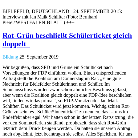
BIELEFELD, DEUTSCHLAND - 24. SEPTEMBER 2015:
Interview mit Jan Maik Schlifter (Foto: Bernhard
Pierel/'WESTFALEN-BLATT') +++
Rot-Grün beschließt Schülerticket gleich
doppelt
Bildung
25. September 2019
Wir begrüßen, dass SPD und Grüne ein Schulticket nach
Vorstellungen der FDP einführen wollen. Einen entsprechenden
Antrag stellt die Koalition am Donnerstag im Rat. „Eine gute
Nachricht für Bielefelder Schülerinnen und Schüler. Im
Schulausschuss wurden zwar schon ähnlicher Beschluss gefasst,
aber wenn die Koalition gleich doppelt eine FDP-Idee beschließen
will, finden wir das prima.“, so FDP-Vorsitzender Jan Maik
Schlifter. Das Schulticket wird jetzt kommen. Wichtig schien Rot-
Grün zu sein, es „Schüler*innenticket“ zu nennen, das ist uns im
Endeffekt aber egal. Wir hatten schon in der letzten Ratssitzung, die
vor den Sommerferien stattfand, prophezeit, dass sich Rot-Grün
letztlich dem Druck beugen werden. Da hatten sie unseren Antrag
noch abgelehnt, jetzt beantragen sie selbst. Alles Spielchen, für uns