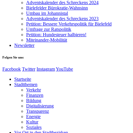
Adventskalender des Schreckens 2024
Bielefelder Bürokratie-Wahnsinn
Umbau im Johannistal
Adventskalender des Schreckens 2023
Petition: Bessere Verkehrspolitik für Bielefeld​​
Umfrage zur Ratspolitik
Petition: Hundesteuer halbieren!
Miteinander-Mobilität
Newsletter
Folgen Sie uns:
Facebook
Twitter
Instagram
YouTube
Startseite
Stadtthemen
Verkehr
Finanzen
Bildung
Digitalisierung
Transparenz
Energie
Kultur
Soziales
Vor Ort in den Stadtbezirken