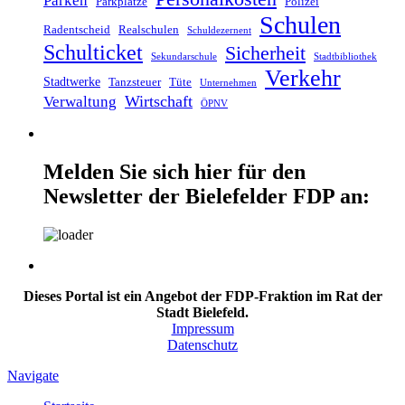
Parken
Parkplätze
Polizei
Schulen
Radentscheid
Realschulen
Schuldezernent
Schulticket
Sicherheit
Sekundarschule
Stadtbibliothek
Verkehr
Stadtwerke
Tanzsteuer
Tüte
Unternehmen
Wirtschaft
Verwaltung
ÖPNV
Melden Sie sich hier für den
Newsletter der Bielefelder FDP an:
Dieses Portal ist ein Angebot der FDP-Fraktion im Rat der
Stadt Bielefeld.
Impressum
Datenschutz
Navigate