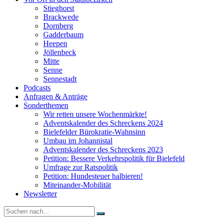
Stieghorst
Brackwede
Dornberg
Gadderbaum
Heepen
Jöllenbeck
Mitte
Senne
Sennestadt
Podcasts
Anfragen & Anträge
Sonderthemen
Wir retten unsere Wochenmärkte!
Adventskalender des Schreckens 2024
Bielefelder Bürokratie-Wahnsinn
Umbau im Johannistal
Adventskalender des Schreckens 2023
Petition: Bessere Verkehrspolitik für Bielefeld​​
Umfrage zur Ratspolitik
Petition: Hundesteuer halbieren!
Miteinander-Mobilität
Newsletter
Suche
nach: