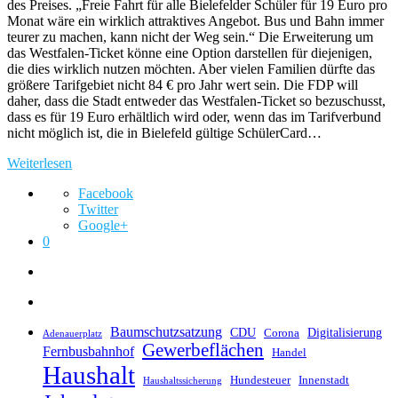
des Preises. „Freie Fahrt für alle Bielefelder Schüler für 19 Euro pro
Monat wäre ein wirklich attraktives Angebot. Bus und Bahn immer
teurer zu machen, kann nicht der Weg sein.“ Die Erweiterung um
das Westfalen-Ticket könne eine Option darstellen für diejenigen,
die dies wirklich nutzen möchten. Aber vielen Familien dürfte das
größere Tarifgebiet nicht 84 € pro Jahr wert sein. Die FDP will
daher, dass die Stadt entweder das Westfalen-Ticket so bezuschusst,
dass es für 19 Euro erhältlich wird oder, wenn das im Tarifverbund
nicht möglich ist, die in Bielefeld gültige SchülerCard…
Weiterlesen
Facebook
Twitter
Google+
0
Baumschutzsatzung
CDU
Digitalisierung
Corona
Adenauerplatz
Gewerbeflächen
Fernbusbahnhof
Handel
Haushalt
Hundesteuer
Innenstadt
Haushaltssicherung