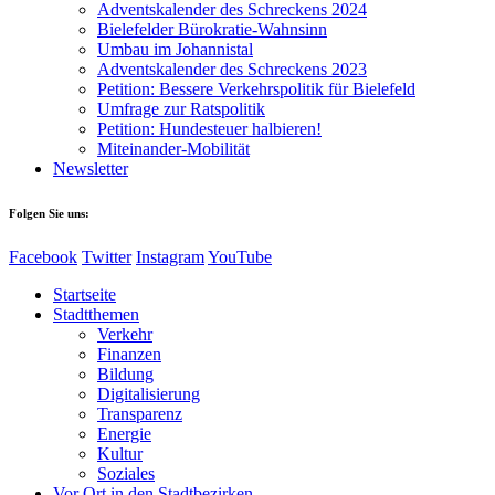
Adventskalender des Schreckens 2024
Bielefelder Bürokratie-Wahnsinn
Umbau im Johannistal
Adventskalender des Schreckens 2023
Petition: Bessere Verkehrspolitik für Bielefeld​​
Umfrage zur Ratspolitik
Petition: Hundesteuer halbieren!
Miteinander-Mobilität
Newsletter
Folgen Sie uns:
Facebook
Twitter
Instagram
YouTube
Startseite
Stadtthemen
Verkehr
Finanzen
Bildung
Digitalisierung
Transparenz
Energie
Kultur
Soziales
Vor Ort in den Stadtbezirken