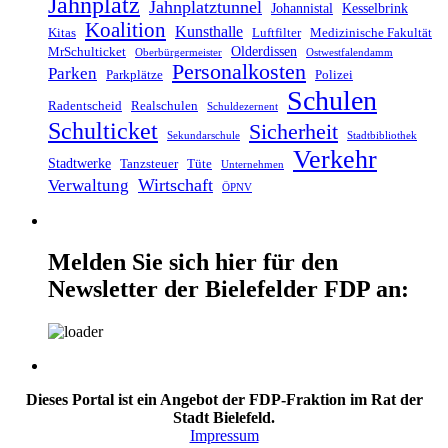
Jahnplatz
Jahnplatztunnel
Johannistal
Kesselbrink
Koalition
Kunsthalle
Kitas
Luftfilter
Medizinische Fakultät
Olderdissen
MrSchulticket
Oberbürgermeister
Ostwestfalendamm
Personalkosten
Parken
Parkplätze
Polizei
Schulen
Radentscheid
Realschulen
Schuldezernent
Schulticket
Sicherheit
Sekundarschule
Stadtbibliothek
Verkehr
Stadtwerke
Tanzsteuer
Tüte
Unternehmen
Wirtschaft
Verwaltung
ÖPNV
Melden Sie sich hier für den
Newsletter der Bielefelder FDP an:
Dieses Portal ist ein Angebot der FDP-Fraktion im Rat der
Stadt Bielefeld.
Impressum