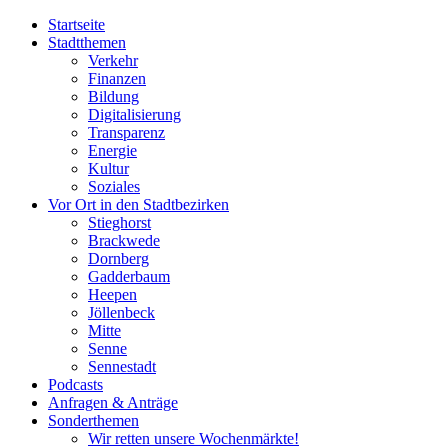
Startseite
Stadtthemen
Verkehr
Finanzen
Bildung
Digitalisierung
Transparenz
Energie
Kultur
Soziales
Vor Ort in den Stadtbezirken
Stieghorst
Brackwede
Dornberg
Gadderbaum
Heepen
Jöllenbeck
Mitte
Senne
Sennestadt
Podcasts
Anfragen & Anträge
Sonderthemen
Wir retten unsere Wochenmärkte!