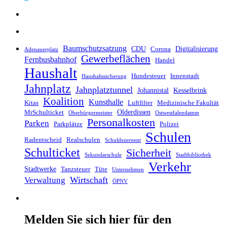
Baumschutzsatzung
CDU
Digitalisierung
Corona
Adenauerplatz
Gewerbeflächen
Fernbusbahnhof
Handel
Haushalt
Hundesteuer
Innenstadt
Haushaltssicherung
Jahnplatz
Jahnplatztunnel
Johannistal
Kesselbrink
Koalition
Kunsthalle
Kitas
Luftfilter
Medizinische Fakultät
Olderdissen
MrSchulticket
Oberbürgermeister
Ostwestfalendamm
Personalkosten
Parken
Parkplätze
Polizei
Schulen
Radentscheid
Realschulen
Schuldezernent
Schulticket
Sicherheit
Sekundarschule
Stadtbibliothek
Verkehr
Stadtwerke
Tanzsteuer
Tüte
Unternehmen
Wirtschaft
Verwaltung
ÖPNV
Melden Sie sich hier für den