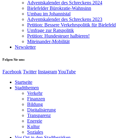
Adventskalender des Schreckens 2024
Bielefelder Bürokratie-Wahnsinn
Umbau im Johannistal
Adventskalender des Schreckens 2023
Petition: Bessere Verkehrspolitik für Bielefeld​​
Umfrage zur Ratspolitik
Petition: Hundesteuer halbieren!
Miteinander-Mobilität
Newsletter
Folgen Sie uns:
Facebook
Twitter
Instagram
YouTube
Startseite
Stadtthemen
Verkehr
Finanzen
Bildung
Digitalisierung
Transparenz
Energie
Kultur
Soziales
Vor Ort in den Stadtbezirken