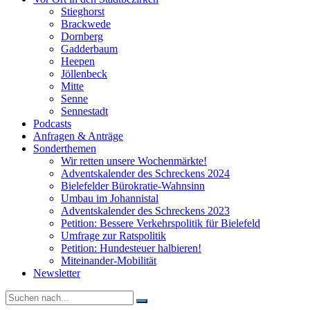
Stieghorst
Brackwede
Dornberg
Gadderbaum
Heepen
Jöllenbeck
Mitte
Senne
Sennestadt
Podcasts
Anfragen & Anträge
Sonderthemen
Wir retten unsere Wochenmärkte!
Adventskalender des Schreckens 2024
Bielefelder Bürokratie-Wahnsinn
Umbau im Johannistal
Adventskalender des Schreckens 2023
Petition: Bessere Verkehrspolitik für Bielefeld​​
Umfrage zur Ratspolitik
Petition: Hundesteuer halbieren!
Miteinander-Mobilität
Newsletter
Suche
nach: