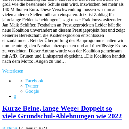
groß wie die bestehende Schule sein wird, inzwischen bei mehr als
140 Millionen Euro. Diese Verschwendung müssen wir nun an
vielen anderen Stellen mühsam einsparen. Jetzt ist Zahltag für
jahrelange Fehlentscheidungen“, sagt unser Fraktionsvorsitzender
Jan Maik Schlifter. Festhalten an Prestigeprojekten Leider hält die
neue Koalition unverändert an diesem Prestigeprojekt fest und zeigt
keinerlei Bereitschaft, die Kostenexplosion entschlossen
einzudämmen. Bei der Überprüfung des Bauprogramms hatten wir
nun beantragt, den Neubau abzuspecken und auf überflüssige Extras
zu verzichten. Dieser Antrag wurde von der Koalition gemeinsam
mit AfD, Grünen und Linkspartei abgelehnt. „Die Koalition handelt
nach dem Motto: ,Augen zu und…
Weiterlesen
Facebook
Twitter
Google+
0
Kurze Beine, lange Wege: Doppelt so
viele Grundschul-Ablehnungen wie 2022
Bildung
12. Januar 2023