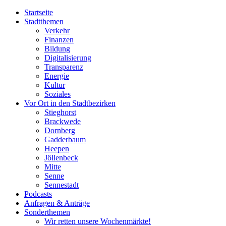
Startseite
Stadtthemen
Verkehr
Finanzen
Bildung
Digitalisierung
Transparenz
Energie
Kultur
Soziales
Vor Ort in den Stadtbezirken
Stieghorst
Brackwede
Dornberg
Gadderbaum
Heepen
Jöllenbeck
Mitte
Senne
Sennestadt
Podcasts
Anfragen & Anträge
Sonderthemen
Wir retten unsere Wochenmärkte!