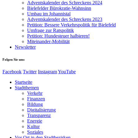
Adventskalender des Schreckens 2024
Bielefelder Bürokratie-Wahnsinn
Umbau im Johannistal
Adventskalender des Schreckens 2023
Petition: Bessere Verkehrspolitik für Bielefeld​​
Umfrage zur Ratspolitik
Petition: Hundesteuer halbieren!
Miteinander-Mobilität
Newsletter
Folgen Sie uns:
Facebook
Twitter
Instagram
YouTube
Startseite
Stadtthemen
Verkehr
Finanzen
Bildung
Digitalisierung
Transparenz
Energie
Kultur
Soziales
Vor Ort in den Stadtbezirken