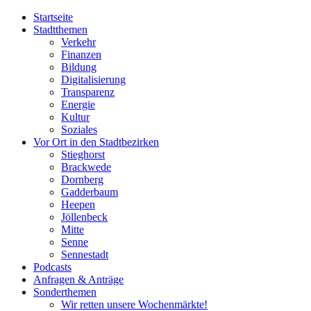
Startseite
Stadtthemen
Verkehr
Finanzen
Bildung
Digitalisierung
Transparenz
Energie
Kultur
Soziales
Vor Ort in den Stadtbezirken
Stieghorst
Brackwede
Dornberg
Gadderbaum
Heepen
Jöllenbeck
Mitte
Senne
Sennestadt
Podcasts
Anfragen & Anträge
Sonderthemen
Wir retten unsere Wochenmärkte!