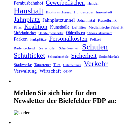
Gewerbeflächen
Fernbusbahnhof
Handel
Haushalt
Hundesteuer
Innenstadt
Haushaltssicherung
Jahnplatz
Jahnplatztunnel
Johannistal
Kesselbrink
Koalition
Kunsthalle
Kitas
Luftfilter
Medizinische Fakultät
Olderdissen
MrSchulticket
Oberbürgermeister
Ostwestfalendamm
Personalkosten
Parken
Parkplätze
Polizei
Schulen
Radentscheid
Realschulen
Schuldezernent
Schulticket
Sicherheit
Sekundarschule
Stadtbibliothek
Verkehr
Stadtwerke
Tanzsteuer
Tüte
Unternehmen
Wirtschaft
Verwaltung
ÖPNV
Melden Sie sich hier für den
Newsletter der Bielefelder FDP an: