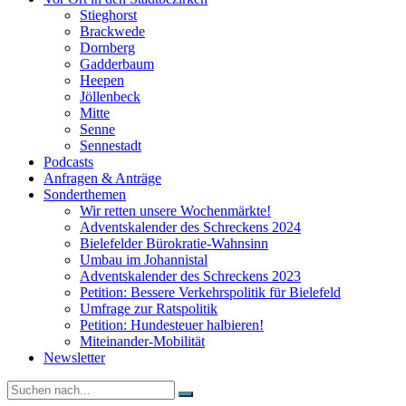
Stieghorst
Brackwede
Dornberg
Gadderbaum
Heepen
Jöllenbeck
Mitte
Senne
Sennestadt
Podcasts
Anfragen & Anträge
Sonderthemen
Wir retten unsere Wochenmärkte!
Adventskalender des Schreckens 2024
Bielefelder Bürokratie-Wahnsinn
Umbau im Johannistal
Adventskalender des Schreckens 2023
Petition: Bessere Verkehrspolitik für Bielefeld​​
Umfrage zur Ratspolitik
Petition: Hundesteuer halbieren!
Miteinander-Mobilität
Newsletter
Suche
nach: