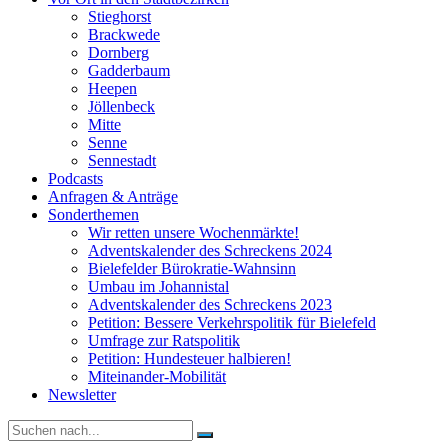
Stieghorst
Brackwede
Dornberg
Gadderbaum
Heepen
Jöllenbeck
Mitte
Senne
Sennestadt
Podcasts
Anfragen & Anträge
Sonderthemen
Wir retten unsere Wochenmärkte!
Adventskalender des Schreckens 2024
Bielefelder Bürokratie-Wahnsinn
Umbau im Johannistal
Adventskalender des Schreckens 2023
Petition: Bessere Verkehrspolitik für Bielefeld​​
Umfrage zur Ratspolitik
Petition: Hundesteuer halbieren!
Miteinander-Mobilität
Newsletter
Suche
nach: