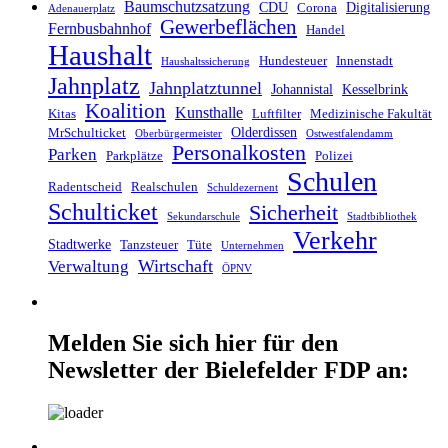
Baumschutzsatzung
CDU
Digitalisierung
Corona
Adenauerplatz
Gewerbeflächen
Fernbusbahnhof
Handel
Haushalt
Hundesteuer
Innenstadt
Haushaltssicherung
Jahnplatz
Jahnplatztunnel
Johannistal
Kesselbrink
Koalition
Kunsthalle
Kitas
Luftfilter
Medizinische Fakultät
Olderdissen
MrSchulticket
Oberbürgermeister
Ostwestfalendamm
Personalkosten
Parken
Parkplätze
Polizei
Schulen
Radentscheid
Realschulen
Schuldezernent
Schulticket
Sicherheit
Sekundarschule
Stadtbibliothek
Verkehr
Stadtwerke
Tanzsteuer
Tüte
Unternehmen
Wirtschaft
Verwaltung
ÖPNV
Melden Sie sich hier für den
Newsletter der Bielefelder FDP an: