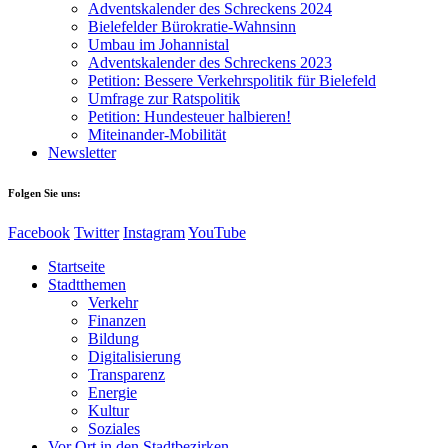
Adventskalender des Schreckens 2024
Bielefelder Bürokratie-Wahnsinn
Umbau im Johannistal
Adventskalender des Schreckens 2023
Petition: Bessere Verkehrspolitik für Bielefeld​​
Umfrage zur Ratspolitik
Petition: Hundesteuer halbieren!
Miteinander-Mobilität
Newsletter
Folgen Sie uns:
Facebook
Twitter
Instagram
YouTube
Startseite
Stadtthemen
Verkehr
Finanzen
Bildung
Digitalisierung
Transparenz
Energie
Kultur
Soziales
Vor Ort in den Stadtbezirken