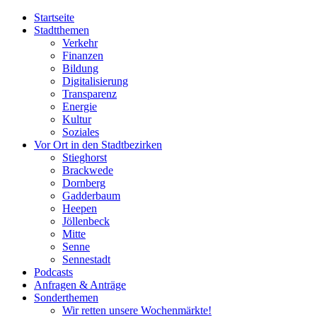
Startseite
Stadtthemen
Verkehr
Finanzen
Bildung
Digitalisierung
Transparenz
Energie
Kultur
Soziales
Vor Ort in den Stadtbezirken
Stieghorst
Brackwede
Dornberg
Gadderbaum
Heepen
Jöllenbeck
Mitte
Senne
Sennestadt
Podcasts
Anfragen & Anträge
Sonderthemen
Wir retten unsere Wochenmärkte!