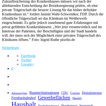
Zukunftssicherung des Krankenhauses müssen wir nach der
ablehnenden Entscheidung der Bezirksregierung prüfen, ob eine
private Trägerschaft die bessere Lösung für das bisher defizitäre
Krankenhaus ist.“ fordert Jasmin Wahl-Schwentker, FDP. Durch die
öffentliche Trägerschaft sei das Klinikum im Wettbewerb
eingeschränkt. Es gebe jedoch zunehmend gute Erfahrungen mit
privat geführten Krankenhäusern. „Wer jetzt verantwortlich und im
Interesse der Patienten, der Beschäftigten und der Stadt handeln
will, der muss sich der Möglichkeit einer privaten Trägerschaft des
Klinikums öffnen.“ Foto: Ingrid Ruthe pixelio.de
Weiterlesen
Facebook
Twitter
Google+
0
Baumschutzsatzung
CDU
Digitalisierung
Corona
Adenauerplatz
Gewerbeflächen
Fernbusbahnhof
Handel
Haushalt
Hundesteuer
Innenstadt
Haushaltssicherung