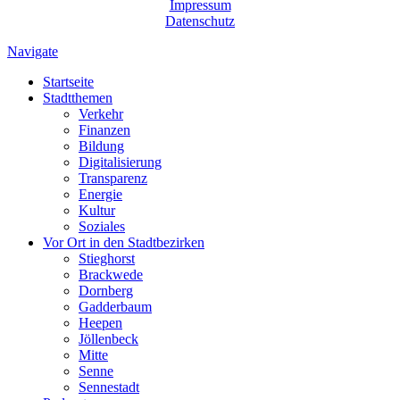
Impressum
Datenschutz
Navigate
Startseite
Stadtthemen
Verkehr
Finanzen
Bildung
Digitalisierung
Transparenz
Energie
Kultur
Soziales
Vor Ort in den Stadtbezirken
Stieghorst
Brackwede
Dornberg
Gadderbaum
Heepen
Jöllenbeck
Mitte
Senne
Sennestadt