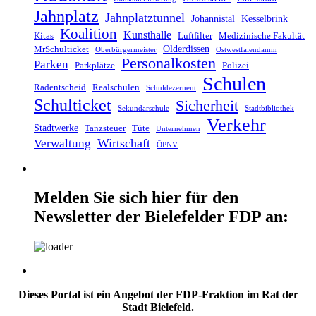
Jahnplatz
Jahnplatztunnel
Johannistal
Kesselbrink
Koalition
Kunsthalle
Kitas
Luftfilter
Medizinische Fakultät
Olderdissen
MrSchulticket
Oberbürgermeister
Ostwestfalendamm
Personalkosten
Parken
Parkplätze
Polizei
Schulen
Radentscheid
Realschulen
Schuldezernent
Schulticket
Sicherheit
Sekundarschule
Stadtbibliothek
Verkehr
Stadtwerke
Tanzsteuer
Tüte
Unternehmen
Wirtschaft
Verwaltung
ÖPNV
Melden Sie sich hier für den
Newsletter der Bielefelder FDP an:
Dieses Portal ist ein Angebot der FDP-Fraktion im Rat der
Stadt Bielefeld.