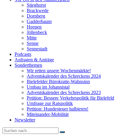
Stieghorst
Brackwede
Dornberg
Gadderbaum
Heepen
Jöllenbeck
Mitte
Senne
Sennestadt
Podcasts
Anfragen & Anträge
Sonderthemen
Wir retten unsere Wochenmärkte!
Adventskalender des Schreckens 2024
Bielefelder Bürokratie-Wahnsinn
Umbau im Johannistal
Adventskalender des Schreckens 2023
Petition: Bessere Verkehrspolitik für Bielefeld​​
Umfrage zur Ratspolitik
Petition: Hundesteuer halbieren!
Miteinander-Mobilität
Newsletter
Suche
nach: