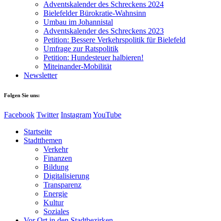
Adventskalender des Schreckens 2024
Bielefelder Bürokratie-Wahnsinn
Umbau im Johannistal
Adventskalender des Schreckens 2023
Petition: Bessere Verkehrspolitik für Bielefeld​​
Umfrage zur Ratspolitik
Petition: Hundesteuer halbieren!
Miteinander-Mobilität
Newsletter
Folgen Sie uns:
Facebook
Twitter
Instagram
YouTube
Startseite
Stadtthemen
Verkehr
Finanzen
Bildung
Digitalisierung
Transparenz
Energie
Kultur
Soziales
Vor Ort in den Stadtbezirken