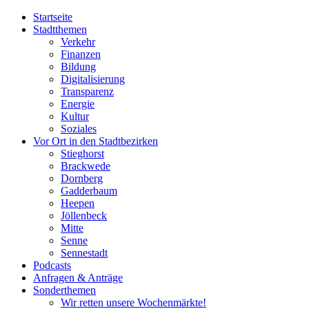
Startseite
Stadtthemen
Verkehr
Finanzen
Bildung
Digitalisierung
Transparenz
Energie
Kultur
Soziales
Vor Ort in den Stadtbezirken
Stieghorst
Brackwede
Dornberg
Gadderbaum
Heepen
Jöllenbeck
Mitte
Senne
Sennestadt
Podcasts
Anfragen & Anträge
Sonderthemen
Wir retten unsere Wochenmärkte!