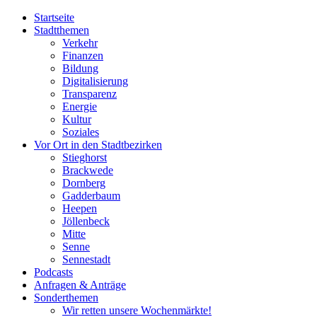
Startseite
Stadtthemen
Verkehr
Finanzen
Bildung
Digitalisierung
Transparenz
Energie
Kultur
Soziales
Vor Ort in den Stadtbezirken
Stieghorst
Brackwede
Dornberg
Gadderbaum
Heepen
Jöllenbeck
Mitte
Senne
Sennestadt
Podcasts
Anfragen & Anträge
Sonderthemen
Wir retten unsere Wochenmärkte!