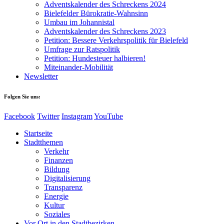
Adventskalender des Schreckens 2024
Bielefelder Bürokratie-Wahnsinn
Umbau im Johannistal
Adventskalender des Schreckens 2023
Petition: Bessere Verkehrspolitik für Bielefeld​​
Umfrage zur Ratspolitik
Petition: Hundesteuer halbieren!
Miteinander-Mobilität
Newsletter
Folgen Sie uns:
Facebook
Twitter
Instagram
YouTube
Startseite
Stadtthemen
Verkehr
Finanzen
Bildung
Digitalisierung
Transparenz
Energie
Kultur
Soziales
Vor Ort in den Stadtbezirken