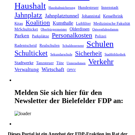
Haushalt
Hundesteuer
Innenstadt
Haushaltssicherung
Jahnplatz
Jahnplatztunnel
Johannistal
Kesselbrink
Koalition
Kunsthalle
Kitas
Luftfilter
Medizinische Fakultät
Olderdissen
MrSchulticket
Oberbürgermeister
Ostwestfalendamm
Personalkosten
Parken
Parkplätze
Polizei
Schulen
Radentscheid
Realschulen
Schuldezernent
Schulticket
Sicherheit
Sekundarschule
Stadtbibliothek
Verkehr
Stadtwerke
Tanzsteuer
Tüte
Unternehmen
Wirtschaft
Verwaltung
ÖPNV
Melden Sie sich hier für den
Newsletter der Bielefelder FDP an:
Dieses Portal ist ein Angebot der FDP-Fraktion im Rat der