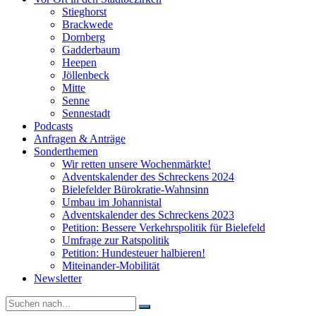
Stieghorst
Brackwede
Dornberg
Gadderbaum
Heepen
Jöllenbeck
Mitte
Senne
Sennestadt
Podcasts
Anfragen & Anträge
Sonderthemen
Wir retten unsere Wochenmärkte!
Adventskalender des Schreckens 2024
Bielefelder Bürokratie-Wahnsinn
Umbau im Johannistal
Adventskalender des Schreckens 2023
Petition: Bessere Verkehrspolitik für Bielefeld​​
Umfrage zur Ratspolitik
Petition: Hundesteuer halbieren!
Miteinander-Mobilität
Newsletter
Suche
nach: