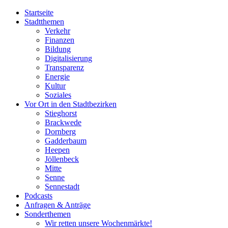
Startseite
Stadtthemen
Verkehr
Finanzen
Bildung
Digitalisierung
Transparenz
Energie
Kultur
Soziales
Vor Ort in den Stadtbezirken
Stieghorst
Brackwede
Dornberg
Gadderbaum
Heepen
Jöllenbeck
Mitte
Senne
Sennestadt
Podcasts
Anfragen & Anträge
Sonderthemen
Wir retten unsere Wochenmärkte!