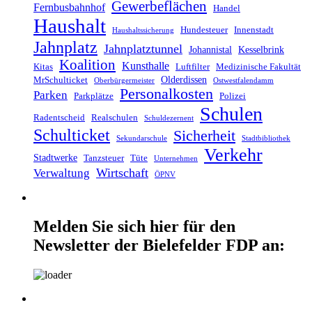
Gewerbeflächen
Fernbusbahnhof
Handel
Haushalt
Hundesteuer
Innenstadt
Haushaltssicherung
Jahnplatz
Jahnplatztunnel
Johannistal
Kesselbrink
Koalition
Kunsthalle
Kitas
Luftfilter
Medizinische Fakultät
Olderdissen
MrSchulticket
Oberbürgermeister
Ostwestfalendamm
Personalkosten
Parken
Parkplätze
Polizei
Schulen
Radentscheid
Realschulen
Schuldezernent
Schulticket
Sicherheit
Sekundarschule
Stadtbibliothek
Verkehr
Stadtwerke
Tanzsteuer
Tüte
Unternehmen
Wirtschaft
Verwaltung
ÖPNV
Melden Sie sich hier für den
Newsletter der Bielefelder FDP an: