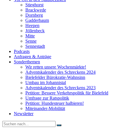
Stieghorst
Brackwede
Dornberg
Gadderbaum
Heepen
Jöllenbeck
Mitte
Senne
Sennestadt
Podcasts
Anfragen & Anträge
Sonderthemen
Wir retten unsere Wochenmärkte!
Adventskalender des Schreckens 2024
Bielefelder Bürokratie-Wahnsinn
Umbau im Johannistal
Adventskalender des Schreckens 2023
Petition: Bessere Verkehrspolitik für Bielefeld​​
Umfrage zur Ratspolitik
Petition: Hundesteuer halbieren!
Miteinander-Mobilität
Newsletter
Suche
nach: