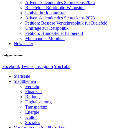
Adventskalender des Schreckens 2024
Bielefelder Bürokratie-Wahnsinn
Umbau im Johannistal
Adventskalender des Schreckens 2023
Petition: Bessere Verkehrspolitik für Bielefeld​​
Umfrage zur Ratspolitik
Petition: Hundesteuer halbieren!
Miteinander-Mobilität
Newsletter
Folgen Sie uns:
Facebook
Twitter
Instagram
YouTube
Startseite
Stadtthemen
Verkehr
Finanzen
Bildung
Digitalisierung
Transparenz
Energie
Kultur
Soziales
Vor Ort in den Stadtbezirken