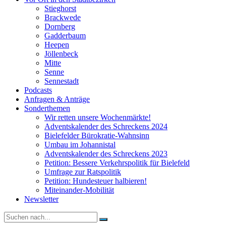
Stieghorst
Brackwede
Dornberg
Gadderbaum
Heepen
Jöllenbeck
Mitte
Senne
Sennestadt
Podcasts
Anfragen & Anträge
Sonderthemen
Wir retten unsere Wochenmärkte!
Adventskalender des Schreckens 2024
Bielefelder Bürokratie-Wahnsinn
Umbau im Johannistal
Adventskalender des Schreckens 2023
Petition: Bessere Verkehrspolitik für Bielefeld​​
Umfrage zur Ratspolitik
Petition: Hundesteuer halbieren!
Miteinander-Mobilität
Newsletter
Suche
nach: