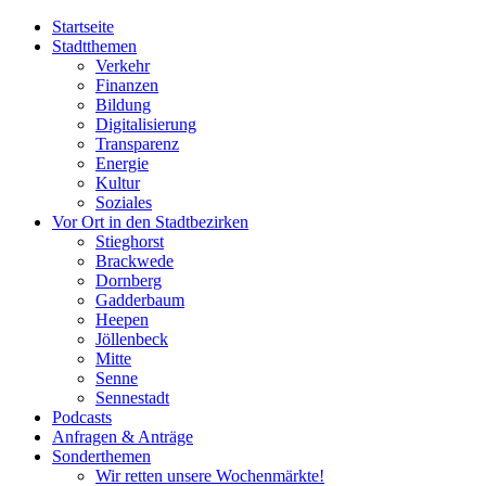
Startseite
Stadtthemen
Verkehr
Finanzen
Bildung
Digitalisierung
Transparenz
Energie
Kultur
Soziales
Vor Ort in den Stadtbezirken
Stieghorst
Brackwede
Dornberg
Gadderbaum
Heepen
Jöllenbeck
Mitte
Senne
Sennestadt
Podcasts
Anfragen & Anträge
Sonderthemen
Wir retten unsere Wochenmärkte!