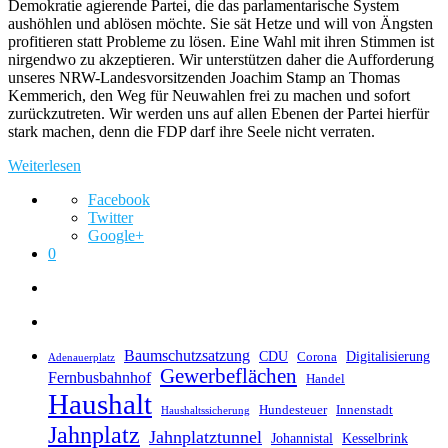
Demokratie agierende Partei, die das parlamentarische System
aushöhlen und ablösen möchte. Sie sät Hetze und will von Ängsten
profitieren statt Probleme zu lösen. Eine Wahl mit ihren Stimmen ist
nirgendwo zu akzeptieren. Wir unterstützen daher die Aufforderung
unseres NRW-Landesvorsitzenden Joachim Stamp an Thomas
Kemmerich, den Weg für Neuwahlen frei zu machen und sofort
zurückzutreten. Wir werden uns auf allen Ebenen der Partei hierfür
stark machen, denn die FDP darf ihre Seele nicht verraten.
Weiterlesen
Facebook
Twitter
Google+
0
Baumschutzsatzung
CDU
Digitalisierung
Corona
Adenauerplatz
Gewerbeflächen
Fernbusbahnhof
Handel
Haushalt
Hundesteuer
Innenstadt
Haushaltssicherung
Jahnplatz
Jahnplatztunnel
Johannistal
Kesselbrink