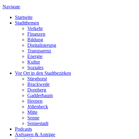
Navigate
Startseite
Stadtthemen
Verkehr
Finanzen
Bildung
Digitalisierung
Transparenz
Energie
Kultur
Soziales
Vor Ort in den Stadtbezirken
Stieghorst
Brackwede
Dornberg
Gadderbaum
Heepen
Jöllenbeck
Mitte
Senne
Sennestadt
Podcasts
Anfragen & Anträge