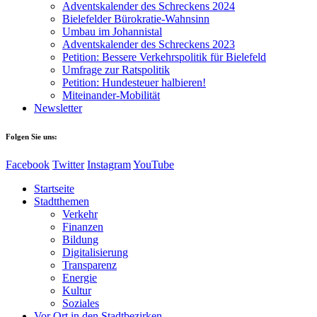
Adventskalender des Schreckens 2024
Bielefelder Bürokratie-Wahnsinn
Umbau im Johannistal
Adventskalender des Schreckens 2023
Petition: Bessere Verkehrspolitik für Bielefeld​​
Umfrage zur Ratspolitik
Petition: Hundesteuer halbieren!
Miteinander-Mobilität
Newsletter
Folgen Sie uns:
Facebook
Twitter
Instagram
YouTube
Startseite
Stadtthemen
Verkehr
Finanzen
Bildung
Digitalisierung
Transparenz
Energie
Kultur
Soziales
Vor Ort in den Stadtbezirken