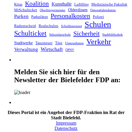
Koalition
Kunsthalle
Kitas
Luftfilter
Medizinische Fakultät
Olderdissen
MrSchulticket
Oberbürgermeister
Ostwestfalendamm
Personalkosten
Parken
Parkplätze
Polizei
Schulen
Radentscheid
Realschulen
Schuldezernent
Schulticket
Sicherheit
Sekundarschule
Stadtbibliothek
Verkehr
Stadtwerke
Tanzsteuer
Tüte
Unternehmen
Wirtschaft
Verwaltung
ÖPNV
Melden Sie sich hier für den
Newsletter der Bielefelder FDP an:
Dieses Portal ist ein Angebot der FDP-Fraktion im Rat der
Stadt Bielefeld.
Impressum
Datenschutz