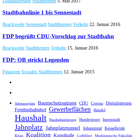
Digitalisierung
Stadtthemen
5. Mai 2017
Stadtbahnlinie 1 bis Sennestadt
Brackwede
Sennestadt
Stadtthemen
Verkehr
22. Januar 2016
FDP begrüßt CDU-Vorschlag zur Stadtbahn
Brackwede
Stadtthemen
Verkehr
15. Januar 2016
FDP: OB strickt Legenden
Finanzen
Soziales
Stadtthemen
12. Januar 2015
Baumschutzsatzung
CDU
Digitalisierung
Corona
Adenauerplatz
Gewerbeflächen
Fernbusbahnhof
Handel
Haushalt
Hundesteuer
Innenstadt
Haushaltssicherung
Jahnplatz
Jahnplatztunnel
Johannistal
Kesselbrink
Koalition
Kunsthalle
Kitas
Luftfilter
Medizinische Fakultät