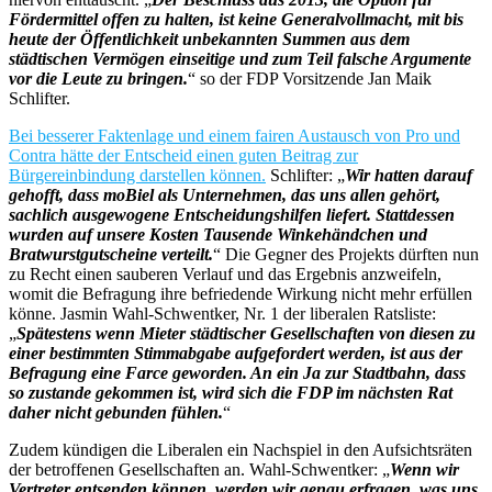
Fördermittel offen zu halten, ist keine Generalvollmacht, mit bis
heute der Öffentlichkeit unbekannten Summen aus dem
städtischen Vermögen einseitige und zum Teil falsche Argumente
vor die Leute zu bringen.
“ so der FDP Vorsitzende Jan Maik
Schlifter.
Bei besserer Faktenlage und einem fairen Austausch von Pro und
Contra hätte der Entscheid einen guten Beitrag zur
Bürgereinbindung darstellen können.
Schlifter: „
Wir hatten darauf
gehofft, dass moBiel als Unternehmen, das uns allen gehört,
sachlich ausgewogene Entscheidungshilfen liefert. Stattdessen
wurden auf unsere Kosten Tausende Winkehändchen und
Bratwurstgutscheine verteilt.
“ Die Gegner des Projekts dürften nun
zu Recht einen sauberen Verlauf und das Ergebnis anzweifeln,
womit die Befragung ihre befriedende Wirkung nicht mehr erfüllen
könne. Jasmin Wahl-Schwentker, Nr. 1 der liberalen Ratsliste:
„
Spätestens wenn Mieter städtischer Gesellschaften von diesen zu
einer bestimmten Stimmabgabe aufgefordert werden, ist aus der
Befragung eine Farce geworden. An ein Ja zur Stadtbahn, dass
so zustande gekommen ist, wird sich die FDP im nächsten Rat
daher nicht gebunden fühlen.
“
Zudem kündigen die Liberalen ein Nachspiel in den Aufsichtsräten
der betroffenen Gesellschaften an. Wahl-Schwentker: „
Wenn wir
Vertreter entsenden können, werden wir genau erfragen, was uns