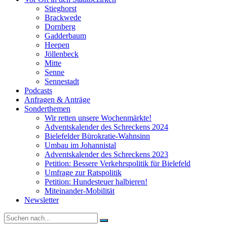
Stieghorst
Brackwede
Dornberg
Gadderbaum
Heepen
Jöllenbeck
Mitte
Senne
Sennestadt
Podcasts
Anfragen & Anträge
Sonderthemen
Wir retten unsere Wochenmärkte!
Adventskalender des Schreckens 2024
Bielefelder Bürokratie-Wahnsinn
Umbau im Johannistal
Adventskalender des Schreckens 2023
Petition: Bessere Verkehrspolitik für Bielefeld​​
Umfrage zur Ratspolitik
Petition: Hundesteuer halbieren!
Miteinander-Mobilität
Newsletter
Suche
nach: