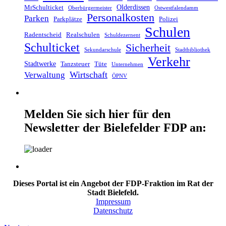
Olderdissen
MrSchulticket
Oberbürgermeister
Ostwestfalendamm
Personalkosten
Parken
Parkplätze
Polizei
Schulen
Radentscheid
Realschulen
Schuldezernent
Schulticket
Sicherheit
Sekundarschule
Stadtbibliothek
Verkehr
Stadtwerke
Tanzsteuer
Tüte
Unternehmen
Wirtschaft
Verwaltung
ÖPNV
Melden Sie sich hier für den
Newsletter der Bielefelder FDP an:
Dieses Portal ist ein Angebot der FDP-Fraktion im Rat der
Stadt Bielefeld.
Impressum
Datenschutz