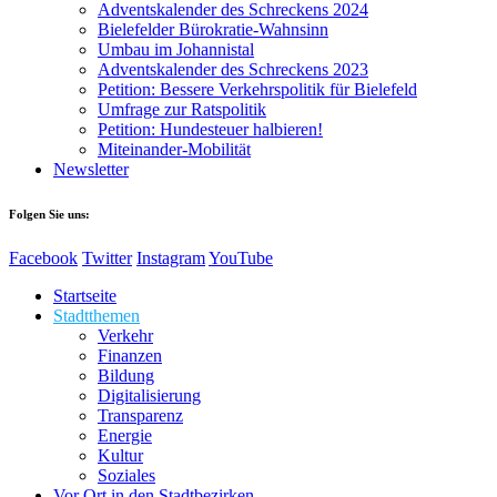
Adventskalender des Schreckens 2024
Bielefelder Bürokratie-Wahnsinn
Umbau im Johannistal
Adventskalender des Schreckens 2023
Petition: Bessere Verkehrspolitik für Bielefeld​​
Umfrage zur Ratspolitik
Petition: Hundesteuer halbieren!
Miteinander-Mobilität
Newsletter
Folgen Sie uns:
Facebook
Twitter
Instagram
YouTube
Startseite
Stadtthemen
Verkehr
Finanzen
Bildung
Digitalisierung
Transparenz
Energie
Kultur
Soziales
Vor Ort in den Stadtbezirken