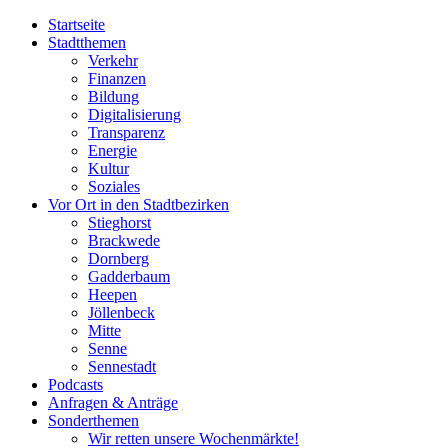
Startseite
Stadtthemen
Verkehr
Finanzen
Bildung
Digitalisierung
Transparenz
Energie
Kultur
Soziales
Vor Ort in den Stadtbezirken
Stieghorst
Brackwede
Dornberg
Gadderbaum
Heepen
Jöllenbeck
Mitte
Senne
Sennestadt
Podcasts
Anfragen & Anträge
Sonderthemen
Wir retten unsere Wochenmärkte!