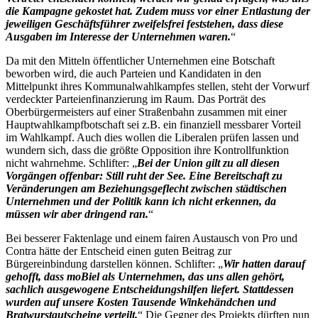
die Kampagne gekostet hat. Zudem muss vor einer Entlastung der
jeweiligen Geschäftsführer zweifelsfrei feststehen, dass diese
Ausgaben im Interesse der Unternehmen waren.
“
Da mit den Mitteln öffentlicher Unternehmen eine Botschaft
beworben wird, die auch Parteien und Kandidaten in den
Mittelpunkt ihres Kommunalwahlkampfes stellen, steht der Vorwurf
verdeckter Parteienfinanzierung im Raum. Das Porträt des
Oberbürgermeisters auf einer Straßenbahn zusammen mit einer
Hauptwahlkampfbotschaft sei z.B. ein finanziell messbarer Vorteil
im Wahlkampf. Auch dies wollen die Liberalen prüfen lassen und
wundern sich, dass die größte Opposition ihre Kontrollfunktion
nicht wahrnehme. Schlifter: „
Bei der Union gilt zu all diesen
Vorgängen offenbar: Still ruht der See. Eine Bereitschaft zu
Veränderungen am Beziehungsgeflecht zwischen städtischen
Unternehmen und der Politik kann ich nicht erkennen, da
müssen wir aber dringend ran.
“
Bei besserer Faktenlage und einem fairen Austausch von Pro und
Contra hätte der Entscheid einen guten Beitrag zur
Bürgereinbindung darstellen können. Schlifter: „
Wir hatten darauf
gehofft, dass moBiel als Unternehmen, das uns allen gehört,
sachlich ausgewogene Entscheidungshilfen liefert. Stattdessen
wurden auf unsere Kosten Tausende Winkehändchen und
Bratwurstgutscheine verteilt.
“ Die Gegner des Projekts dürften nun