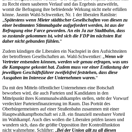
zu Recht einen sauberen Verlauf und das Ergebnis anzweifeln,
womit die Befragung ihre befriedende Wirkung nicht mehr erfüllen
könne. Jasmin Wahl-Schwentker, Nr. 1 der liberalen Ratsliste:
„
Spätestens wenn Mieter städtischer Gesellschaften von diesen zu
einer bestimmten Stimmabgabe aufgefordert werden, ist aus der
Befragung eine Farce geworden. An ein Ja zur Stadtbahn, dass
so zustande gekommen ist, wird sich die FDP im nächsten Rat
daher nicht gebunden fühlen.
“
Zudem kündigen die Liberalen ein Nachspiel in den Aufsichtsräten
der betroffenen Gesellschaften an. Wahl-Schwentker: „
Wenn wir
Vertreter entsenden können, werden wir genau erfragen, was uns
die Kampagne gekostet hat. Zudem muss vor einer Entlastung der
jeweiligen Geschäftsführer zweifelsfrei feststehen, dass diese
Ausgaben im Interesse der Unternehmen waren.
“
Da mit den Mitteln öffentlicher Unternehmen eine Botschaft
beworben wird, die auch Parteien und Kandidaten in den
Mittelpunkt ihres Kommunalwahlkampfes stellen, steht der Vorwurf
verdeckter Parteienfinanzierung im Raum. Das Porträt des
Oberbürgermeisters auf einer Straßenbahn zusammen mit einer
Hauptwahlkampfbotschaft sei z.B. ein finanziell messbarer Vorteil
im Wahlkampf. Auch dies wollen die Liberalen prüfen lassen und
wundern sich, dass die größte Opposition ihre Kontrollfunktion
nicht wahrnehme. Schlifter: „
Bei der Union gilt zu all diesen