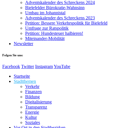
Adventskalender des Schreckens 2024
Bielefelder Bürokratie-Wahnsinn
Umbau im Johannistal
Adventskalender des Schreckens 2023
Petition: Bessere Verkehrspolitik für Bielefeld​​
Umfrage zur Ratspolitik
Petition: Hundesteuer halbieren!
Miteinander-Mobilität
Newsletter
Folgen Sie uns:
Facebook
Twitter
Instagram
YouTube
Startseite
Stadtthemen
Verkehr
Finanzen
Bildung
Digitalisierung
Transparenz
Energie
Kultur
Soziales
Vor Ort in den Stadtbezirken