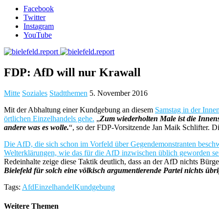
Facebook
Twitter
Instagram
YouTube
FDP: AfD will nur Krawall
Mitte
Soziales
Stadtthemen
5. November 2016
Mit der Abhaltung einer Kundgebung an diesem
Samstag in der Inne
örtlichen Einzelhandels gehe.
„
Zum wiederholten Male ist die Innens
andere was es wolle.
“, so der FDP-Vorsitzende Jan Maik Schlifter. D
Die AfD, die sich schon im Vorfeld über Gegendemonstranten beschwert
Welterklärungen, wie das für die AfD inzwischen üblich geworden se
Redeinhalte zeige diese Taktik deutlich, dass an der AfD nichts Bürg
Bielefeld für solch eine völkisch argumentierende Partei nichts übr
Tags:
Afd
Einzelhandel
Kundgebung
Weitere Themen