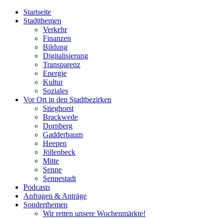
Startseite
Stadtthemen
Verkehr
Finanzen
Bildung
Digitalisierung
Transparenz
Energie
Kultur
Soziales
Vor Ort in den Stadtbezirken
Stieghorst
Brackwede
Dornberg
Gadderbaum
Heepen
Jöllenbeck
Mitte
Senne
Sennestadt
Podcasts
Anfragen & Anträge
Sonderthemen
Wir retten unsere Wochenmärkte!