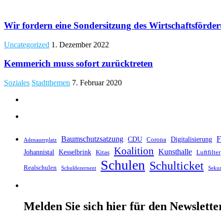
​Wir fordern eine Sondersitzung des Wirtschaftsförde
Uncategorized
1. Dezember 2022
Kemmerich muss sofort zurücktreten
Soziales
Stadtthemen
7. Februar 2020
Baumschutzsatzung
F
CDU
Digitalisierung
Corona
Adenauerplatz
Koalition
Kunsthalle
Johannistal
Kesselbrink
Kitas
Luftfilter
Schulen
Schulticket
Realschulen
Schuldezernent
Seku
Melden Sie sich hier für den Newslette