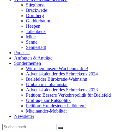
Stieghorst
Brackwede
Dornberg
Gadderbaum
Heepen
Jöllenbeck
Mitte
Senne
Sennestadt
Podcasts
Anfragen & Anträge
Sonderthemen
Wir retten unsere Wochenmärkte!
Adventskalender des Schreckens 2024
Bielefelder Bürokratie-Wahnsinn
Umbau im Johannistal
Adventskalender des Schreckens 2023
Petition: Bessere Verkehrspolitik für Bielefeld​​
Umfrage zur Ratspolitik
Petition: Hundesteuer halbieren!
Miteinander-Mobilität
Newsletter
Suche
nach: