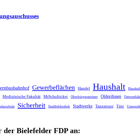
rungsauschusses
Haushalt
Gewerbeflächen
ernbusbahnhof
Handel
Haushal
Olderdissen
Medizinische Fakultät
MrSchulticket
Oberbürgermeister
Ostwestfa
Sicherheit
Stadtwerke
Tanzsteuer
Tüte
ndarschule
Stadtbibliothek
Unterne
r der Bielefelder FDP an: