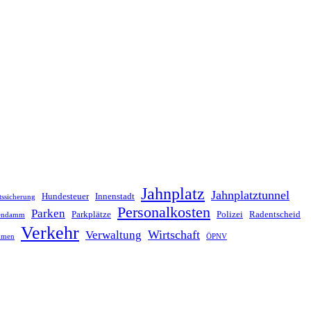
Jahnplatz
Jahnplatztunnel
Hundesteuer
Innenstadt
tssicherung
Personalkosten
Parken
Parkplätze
Polizei
Radentscheid
lendamm
Verkehr
Wirtschaft
Verwaltung
hmen
ÖPNV