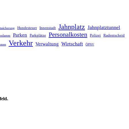
Jahnplatz
Jahnplatztunnel
Hundesteuer
Innenstadt
tssicherung
Personalkosten
Parken
Parkplätze
Polizei
Radentscheid
lendamm
Verkehr
Wirtschaft
Verwaltung
hmen
ÖPNV
feld.