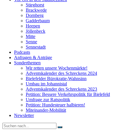
Stieghorst
Brackwede
Dornberg
Gadderbaum
Heepen
Jöllenbeck
Mitte
Senne
Sennestadt
Podcasts
Anfragen & Anträge
Sonderthemen
Wir retten unsere Wochenmärkte!
Adventskalender des Schreckens 2024
Bielefelder Bürokratie-Wahnsinn
Umbau im Johannistal
Adventskalender des Schreckens 2023
Petition: Bessere Verkehrspolitik für Bielefeld​​
Umfrage zur Ratspolitik
Petition: Hundesteuer halbieren!
Miteinander-Mobilität
Newsletter
Suche
nach: