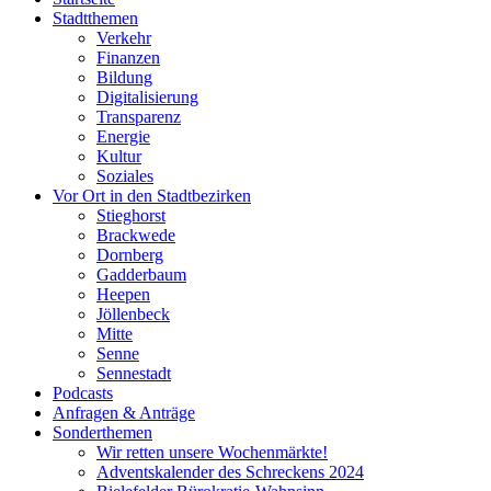
Stadtthemen
Verkehr
Finanzen
Bildung
Digitalisierung
Transparenz
Energie
Kultur
Soziales
Vor Ort in den Stadtbezirken
Stieghorst
Brackwede
Dornberg
Gadderbaum
Heepen
Jöllenbeck
Mitte
Senne
Sennestadt
Podcasts
Anfragen & Anträge
Sonderthemen
Wir retten unsere Wochenmärkte!
Adventskalender des Schreckens 2024