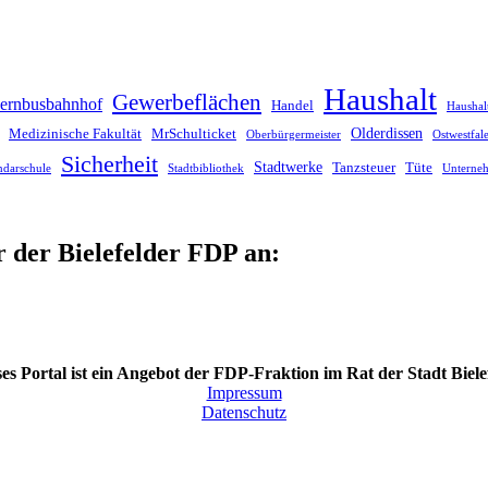
Haushalt
Gewerbeflächen
ernbusbahnhof
Handel
Haushal
Olderdissen
Medizinische Fakultät
MrSchulticket
Oberbürgermeister
Ostwestfa
Sicherheit
Stadtwerke
Tanzsteuer
Tüte
ndarschule
Stadtbibliothek
Unterne
r der Bielefelder FDP an:
es Portal ist ein Angebot der FDP-Fraktion im Rat der Stadt Biele
Impressum
Datenschutz