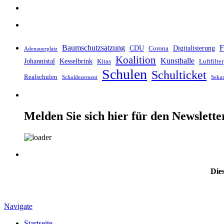
Baumschutzsatzung
F
CDU
Digitalisierung
Corona
Adenauerplatz
Koalition
Kunsthalle
Johannistal
Kesselbrink
Kitas
Luftfilter
Schulen
Schulticket
Realschulen
Schuldezernent
Seku
Melden Sie sich hier für den Newslette
Dies
Navigate
Startseite