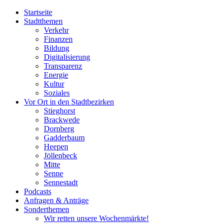
Startseite
Stadtthemen
Verkehr
Finanzen
Bildung
Digitalisierung
Transparenz
Energie
Kultur
Soziales
Vor Ort in den Stadtbezirken
Stieghorst
Brackwede
Dornberg
Gadderbaum
Heepen
Jöllenbeck
Mitte
Senne
Sennestadt
Podcasts
Anfragen & Anträge
Sonderthemen
Wir retten unsere Wochenmärkte!