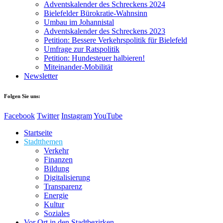
Adventskalender des Schreckens 2024
Bielefelder Bürokratie-Wahnsinn
Umbau im Johannistal
Adventskalender des Schreckens 2023
Petition: Bessere Verkehrspolitik für Bielefeld​​
Umfrage zur Ratspolitik
Petition: Hundesteuer halbieren!
Miteinander-Mobilität
Newsletter
Folgen Sie uns:
Facebook
Twitter
Instagram
YouTube
Startseite
Stadtthemen
Verkehr
Finanzen
Bildung
Digitalisierung
Transparenz
Energie
Kultur
Soziales
Vor Ort in den Stadtbezirken