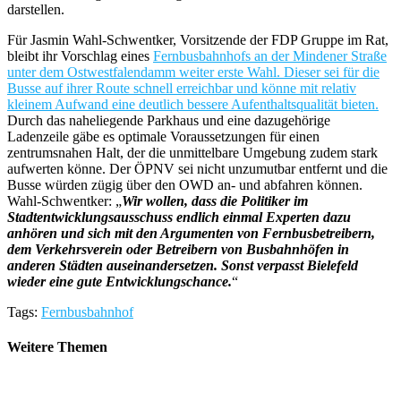
darstellen.
Für Jasmin Wahl-Schwentker, Vorsitzende der FDP Gruppe im Rat,
bleibt ihr Vorschlag eines
Fernbusbahnhofs an der Mindener Straße
unter dem Ostwestfalendamm weiter erste Wahl. Dieser sei für die
Busse auf ihrer Route schnell erreichbar und könne mit relativ
kleinem Aufwand eine deutlich bessere Aufenthaltsqualität bieten.
Durch das naheliegende Parkhaus und eine dazugehörige
Ladenzeile gäbe es optimale Voraussetzungen für einen
zentrumsnahen Halt, der die unmittelbare Umgebung zudem stark
aufwerten könne. Der ÖPNV sei nicht unzumutbar entfernt und die
Busse würden zügig über den OWD an- und abfahren können.
Wahl-Schwentker: „
Wir wollen, dass die Politiker im
Stadtentwicklungsausschuss endlich einmal Experten dazu
anhören und sich mit den Argumenten von Fernbusbetreibern,
dem Verkehrsverein oder Betreibern von Busbahnhöfen in
anderen Städten auseinandersetzen. Sonst verpasst Bielefeld
wieder eine gute Entwicklungschance.
“
Tags:
Fernbusbahnhof
Weitere Themen