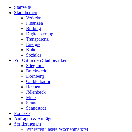
Startseite
Stadtthemen
Verkehr
Finanzen
Bildung
Digitalisierung
Transparenz
Energie
Kultur
Soziales
Vor Ort in den Stadtbezirken
Stieghorst
Brackwede
Dornberg
Gadderbaum
Heepen
Jöllenbeck
Mitte
Senne
Sennestadt
Podcasts
Anfragen & Anträge
Sonderthemen
Wir retten unsere Wochenmärkte!