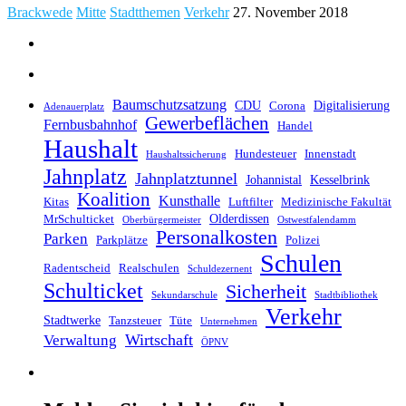
Brackwede
Mitte
Stadtthemen
Verkehr
27. November 2018
Baumschutzsatzung
CDU
Digitalisierung
Corona
Adenauerplatz
Gewerbeflächen
Fernbusbahnhof
Handel
Haushalt
Hundesteuer
Innenstadt
Haushaltssicherung
Jahnplatz
Jahnplatztunnel
Johannistal
Kesselbrink
Koalition
Kunsthalle
Kitas
Luftfilter
Medizinische Fakultät
Olderdissen
MrSchulticket
Oberbürgermeister
Ostwestfalendamm
Personalkosten
Parken
Parkplätze
Polizei
Schulen
Radentscheid
Realschulen
Schuldezernent
Schulticket
Sicherheit
Sekundarschule
Stadtbibliothek
Verkehr
Stadtwerke
Tanzsteuer
Tüte
Unternehmen
Wirtschaft
Verwaltung
ÖPNV