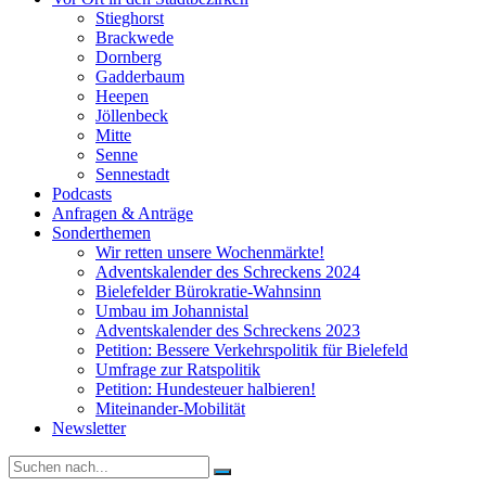
Stieghorst
Brackwede
Dornberg
Gadderbaum
Heepen
Jöllenbeck
Mitte
Senne
Sennestadt
Podcasts
Anfragen & Anträge
Sonderthemen
Wir retten unsere Wochenmärkte!
Adventskalender des Schreckens 2024
Bielefelder Bürokratie-Wahnsinn
Umbau im Johannistal
Adventskalender des Schreckens 2023
Petition: Bessere Verkehrspolitik für Bielefeld​​
Umfrage zur Ratspolitik
Petition: Hundesteuer halbieren!
Miteinander-Mobilität
Newsletter
Suche
nach: