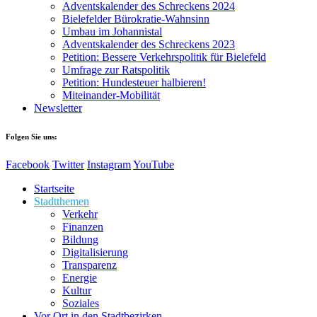
Adventskalender des Schreckens 2024
Bielefelder Bürokratie-Wahnsinn
Umbau im Johannistal
Adventskalender des Schreckens 2023
Petition: Bessere Verkehrspolitik für Bielefeld​​
Umfrage zur Ratspolitik
Petition: Hundesteuer halbieren!
Miteinander-Mobilität
Newsletter
Folgen Sie uns:
Facebook
Twitter
Instagram
YouTube
Startseite
Stadtthemen
Verkehr
Finanzen
Bildung
Digitalisierung
Transparenz
Energie
Kultur
Soziales
Vor Ort in den Stadtbezirken