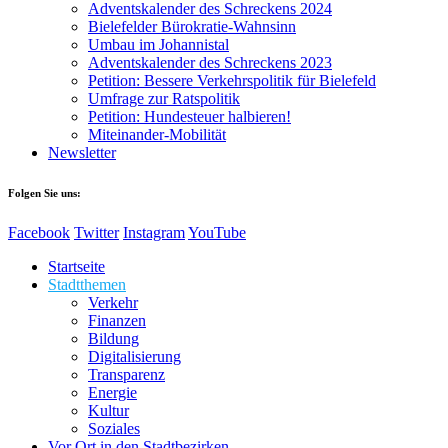
Adventskalender des Schreckens 2024
Bielefelder Bürokratie-Wahnsinn
Umbau im Johannistal
Adventskalender des Schreckens 2023
Petition: Bessere Verkehrspolitik für Bielefeld​​
Umfrage zur Ratspolitik
Petition: Hundesteuer halbieren!
Miteinander-Mobilität
Newsletter
Folgen Sie uns:
Facebook
Twitter
Instagram
YouTube
Startseite
Stadtthemen
Verkehr
Finanzen
Bildung
Digitalisierung
Transparenz
Energie
Kultur
Soziales
Vor Ort in den Stadtbezirken