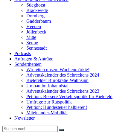
Stieghorst
Brackwede
Dornberg
Gadderbaum
Heepen
Jöllenbeck
Mitte
Senne
Sennestadt
Podcasts
Anfragen & Anträge
Sonderthemen
Wir retten unsere Wochenmärkte!
Adventskalender des Schreckens 2024
Bielefelder Bürokratie-Wahnsinn
Umbau im Johannistal
Adventskalender des Schreckens 2023
Petition: Bessere Verkehrspolitik für Bielefeld​​
Umfrage zur Ratspolitik
Petition: Hundesteuer halbieren!
Miteinander-Mobilität
Newsletter
Suche
nach: