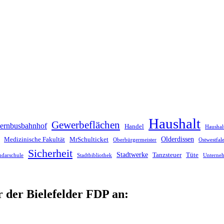
Haushalt
Gewerbeflächen
ernbusbahnhof
Handel
Haushal
Olderdissen
Medizinische Fakultät
MrSchulticket
Oberbürgermeister
Ostwestfa
Sicherheit
Stadtwerke
Tanzsteuer
Tüte
ndarschule
Stadtbibliothek
Unterne
r der Bielefelder FDP an: