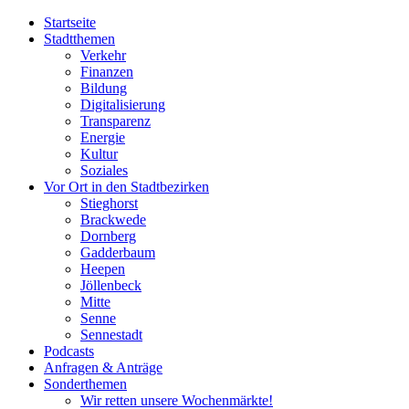
Startseite
Stadtthemen
Verkehr
Finanzen
Bildung
Digitalisierung
Transparenz
Energie
Kultur
Soziales
Vor Ort in den Stadtbezirken
Stieghorst
Brackwede
Dornberg
Gadderbaum
Heepen
Jöllenbeck
Mitte
Senne
Sennestadt
Podcasts
Anfragen & Anträge
Sonderthemen
Wir retten unsere Wochenmärkte!