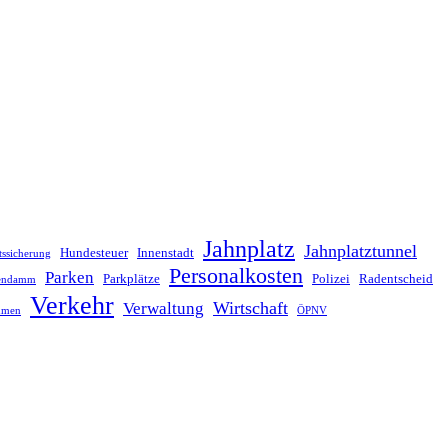
Jahnplatz
Jahnplatztunnel
Hundesteuer
Innenstadt
tssicherung
Personalkosten
Parken
Parkplätze
Polizei
Radentscheid
lendamm
Verkehr
Wirtschaft
Verwaltung
hmen
ÖPNV