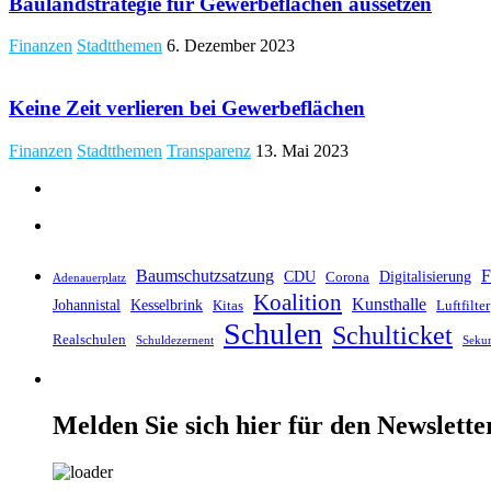
Baulandstrategie für Gewerbeflächen aussetzen
Finanzen
Stadtthemen
6. Dezember 2023
Keine Zeit verlieren bei Gewerbeflächen
Finanzen
Stadtthemen
Transparenz
13. Mai 2023
Baumschutzsatzung
F
CDU
Digitalisierung
Corona
Adenauerplatz
Koalition
Kunsthalle
Johannistal
Kesselbrink
Kitas
Luftfilter
Schulen
Schulticket
Realschulen
Schuldezernent
Seku
Melden Sie sich hier für den Newslette