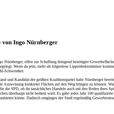
e von Ingo Nürnberger
go Nürnberger, offen zur Schaffung dringend benötigter Gewerbeflächen 
vorgelegt. Wenn da jetzt, mehr als folgenlose Lippenbekenntnisse komm
ahl-Schwentker.
and und Kandidat der größten Koalitionspartei habe Nürnberger bereits 
m die Ausweisung konkreter Flächen auf den Weg bringen zu können. W
t für die SPD, ob ihr tatsächliches Handeln auch mit den Reden ihres 
n überhaupt nicht bedient wird. ​Es gäbe jedes Jahr 100 qualifizierte
 anbieten könne. Dadurch entgingen der Stadt regelmäßig Gewerbesteue