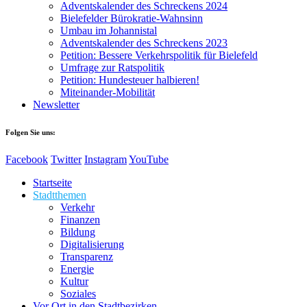
Adventskalender des Schreckens 2024
Bielefelder Bürokratie-Wahnsinn
Umbau im Johannistal
Adventskalender des Schreckens 2023
Petition: Bessere Verkehrspolitik für Bielefeld​​
Umfrage zur Ratspolitik
Petition: Hundesteuer halbieren!
Miteinander-Mobilität
Newsletter
Folgen Sie uns:
Facebook
Twitter
Instagram
YouTube
Startseite
Stadtthemen
Verkehr
Finanzen
Bildung
Digitalisierung
Transparenz
Energie
Kultur
Soziales
Vor Ort in den Stadtbezirken