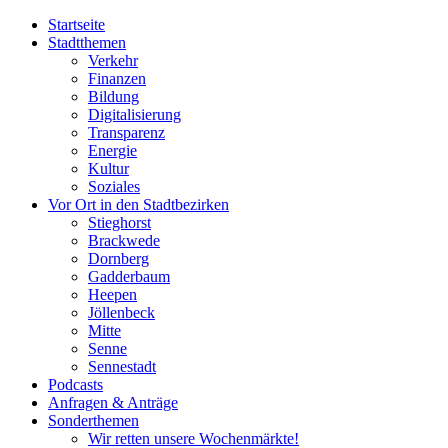
Startseite
Stadtthemen
Verkehr
Finanzen
Bildung
Digitalisierung
Transparenz
Energie
Kultur
Soziales
Vor Ort in den Stadtbezirken
Stieghorst
Brackwede
Dornberg
Gadderbaum
Heepen
Jöllenbeck
Mitte
Senne
Sennestadt
Podcasts
Anfragen & Anträge
Sonderthemen
Wir retten unsere Wochenmärkte!