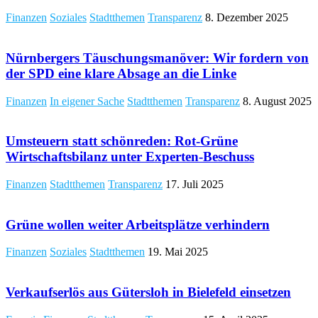
Finanzen
Soziales
Stadtthemen
Transparenz
8. Dezember 2025
Nürnbergers Täuschungsmanöver: Wir fordern von
der SPD eine klare Absage an die Linke
Finanzen
In eigener Sache
Stadtthemen
Transparenz
8. August 2025
Umsteuern statt schönreden: Rot-Grüne
Wirtschaftsbilanz unter Experten-Beschuss
Finanzen
Stadtthemen
Transparenz
17. Juli 2025
Grüne wollen weiter Arbeitsplätze verhindern
Finanzen
Soziales
Stadtthemen
19. Mai 2025
Verkaufserlös aus Gütersloh in Bielefeld einsetzen