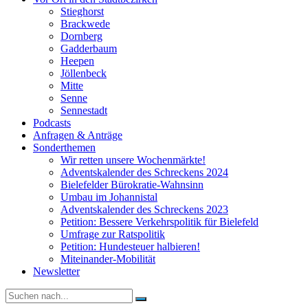
Stieghorst
Brackwede
Dornberg
Gadderbaum
Heepen
Jöllenbeck
Mitte
Senne
Sennestadt
Podcasts
Anfragen & Anträge
Sonderthemen
Wir retten unsere Wochenmärkte!
Adventskalender des Schreckens 2024
Bielefelder Bürokratie-Wahnsinn
Umbau im Johannistal
Adventskalender des Schreckens 2023
Petition: Bessere Verkehrspolitik für Bielefeld​​
Umfrage zur Ratspolitik
Petition: Hundesteuer halbieren!
Miteinander-Mobilität
Newsletter
Suche
nach: