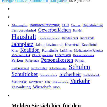
Energie
Finanzen
Stadtthemen
Transparenz
15. April 2025
Baumschutzsatzung
CDU
Digitalisierung
Corona
Adenauerplatz
Gewerbeflächen
Fernbusbahnhof
Handel
Haushalt
Hundesteuer
Innenstadt
Haushaltssicherung
Jahnplatz
Jahnplatztunnel
Johannistal
Kesselbrink
Koalition
Kunsthalle
Kitas
Luftfilter
Medizinische Fakultät
Olderdissen
MrSchulticket
Oberbürgermeister
Ostwestfalendamm
Personalkosten
Parken
Parkplätze
Polizei
Schulen
Radentscheid
Realschulen
Schuldezernent
Schulticket
Sicherheit
Sekundarschule
Stadtbibliothek
Verkehr
Stadtwerke
Tanzsteuer
Tüte
Unternehmen
Wirtschaft
Verwaltung
ÖPNV
Melden Sie sich hier für den