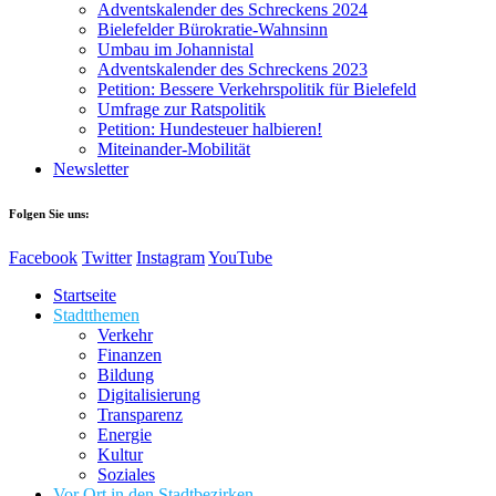
Adventskalender des Schreckens 2024
Bielefelder Bürokratie-Wahnsinn
Umbau im Johannistal
Adventskalender des Schreckens 2023
Petition: Bessere Verkehrspolitik für Bielefeld​​
Umfrage zur Ratspolitik
Petition: Hundesteuer halbieren!
Miteinander-Mobilität
Newsletter
Folgen Sie uns:
Facebook
Twitter
Instagram
YouTube
Startseite
Stadtthemen
Verkehr
Finanzen
Bildung
Digitalisierung
Transparenz
Energie
Kultur
Soziales
Vor Ort in den Stadtbezirken