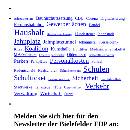
Baumschutzsatzung
CDU
Digitalisierung
Corona
Adenauerplatz
Gewerbeflächen
Fernbusbahnhof
Handel
Haushalt
Hundesteuer
Innenstadt
Haushaltssicherung
Jahnplatz
Jahnplatztunnel
Johannistal
Kesselbrink
Koalition
Kunsthalle
Kitas
Luftfilter
Medizinische Fakultät
Olderdissen
MrSchulticket
Oberbürgermeister
Ostwestfalendamm
Personalkosten
Parken
Parkplätze
Polizei
Schulen
Radentscheid
Realschulen
Schuldezernent
Schulticket
Sicherheit
Sekundarschule
Stadtbibliothek
Verkehr
Stadtwerke
Tanzsteuer
Tüte
Unternehmen
Wirtschaft
Verwaltung
ÖPNV
Melden Sie sich hier für den
Newsletter der Bielefelder FDP an: