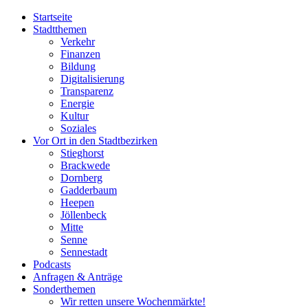
Startseite
Stadtthemen
Verkehr
Finanzen
Bildung
Digitalisierung
Transparenz
Energie
Kultur
Soziales
Vor Ort in den Stadtbezirken
Stieghorst
Brackwede
Dornberg
Gadderbaum
Heepen
Jöllenbeck
Mitte
Senne
Sennestadt
Podcasts
Anfragen & Anträge
Sonderthemen
Wir retten unsere Wochenmärkte!