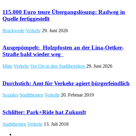
115.000 Euro teure Übergangslösung: Radweg in
Quelle fertiggestellt
Brackwede
Verkehr
29. Juni 2026
Ausgepömpelt: Holzpfosten an der Lina-Oetker-
Straße bald wieder weg
Mitte
Verkehr
Vor Ort in den Stadtbezirken
29. Juni 2026
Durchstich: Amt für Verkehr agiert bürgerfeindlich
Soziales
Stadtthemen
Verkehr
20. Februar 2019
Schlifter: Park+Ride hat Zukunft
Stadtthemen
Verkehr
13. Juli 2018