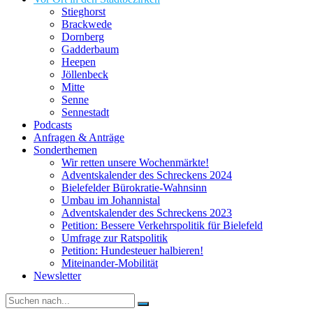
Stieghorst
Brackwede
Dornberg
Gadderbaum
Heepen
Jöllenbeck
Mitte
Senne
Sennestadt
Podcasts
Anfragen & Anträge
Sonderthemen
Wir retten unsere Wochenmärkte!
Adventskalender des Schreckens 2024
Bielefelder Bürokratie-Wahnsinn
Umbau im Johannistal
Adventskalender des Schreckens 2023
Petition: Bessere Verkehrspolitik für Bielefeld​​
Umfrage zur Ratspolitik
Petition: Hundesteuer halbieren!
Miteinander-Mobilität
Newsletter
Suche
nach: