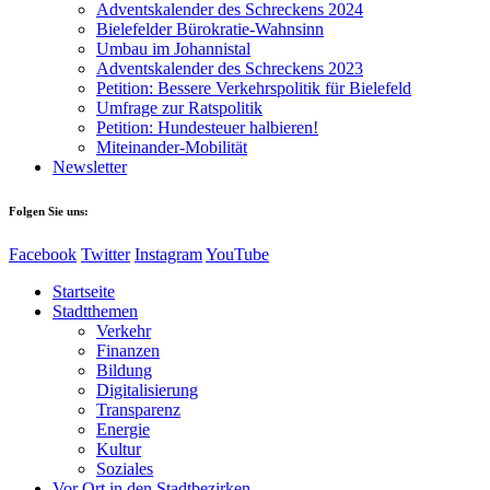
Adventskalender des Schreckens 2024
Bielefelder Bürokratie-Wahnsinn
Umbau im Johannistal
Adventskalender des Schreckens 2023
Petition: Bessere Verkehrspolitik für Bielefeld​​
Umfrage zur Ratspolitik
Petition: Hundesteuer halbieren!
Miteinander-Mobilität
Newsletter
Folgen Sie uns:
Facebook
Twitter
Instagram
YouTube
Startseite
Stadtthemen
Verkehr
Finanzen
Bildung
Digitalisierung
Transparenz
Energie
Kultur
Soziales
Vor Ort in den Stadtbezirken