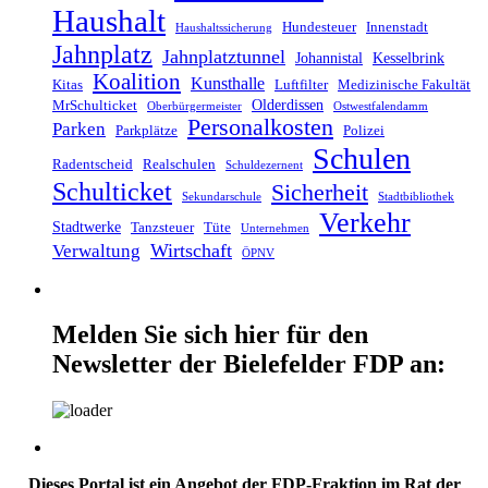
Haushalt
Hundesteuer
Innenstadt
Haushaltssicherung
Jahnplatz
Jahnplatztunnel
Johannistal
Kesselbrink
Koalition
Kunsthalle
Kitas
Luftfilter
Medizinische Fakultät
Olderdissen
MrSchulticket
Oberbürgermeister
Ostwestfalendamm
Personalkosten
Parken
Parkplätze
Polizei
Schulen
Radentscheid
Realschulen
Schuldezernent
Schulticket
Sicherheit
Sekundarschule
Stadtbibliothek
Verkehr
Stadtwerke
Tanzsteuer
Tüte
Unternehmen
Wirtschaft
Verwaltung
ÖPNV
Melden Sie sich hier für den
Newsletter der Bielefelder FDP an:
Dieses Portal ist ein Angebot der FDP-Fraktion im Rat der