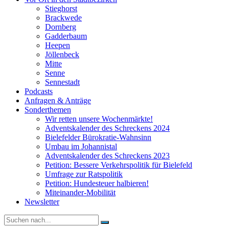
Stieghorst
Brackwede
Dornberg
Gadderbaum
Heepen
Jöllenbeck
Mitte
Senne
Sennestadt
Podcasts
Anfragen & Anträge
Sonderthemen
Wir retten unsere Wochenmärkte!
Adventskalender des Schreckens 2024
Bielefelder Bürokratie-Wahnsinn
Umbau im Johannistal
Adventskalender des Schreckens 2023
Petition: Bessere Verkehrspolitik für Bielefeld​​
Umfrage zur Ratspolitik
Petition: Hundesteuer halbieren!
Miteinander-Mobilität
Newsletter
Suche
nach: