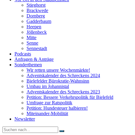
Stieghorst
Brackwede
Dornberg
Gadderbaum
Heepen
Jöllenbeck
Mitte
Senne
Sennestadt
Podcasts
Anfragen & Anträge
Sonderthemen
Wir retten unsere Wochenmärkte!
Adventskalender des Schreckens 2024
Bielefelder Bürokratie-Wahnsinn
Umbau im Johannistal
Adventskalender des Schreckens 2023
Petition: Bessere Verkehrspolitik für Bielefeld​​
Umfrage zur Ratspolitik
Petition: Hundesteuer halbieren!
Miteinander-Mobilität
Newsletter
Suche
nach: