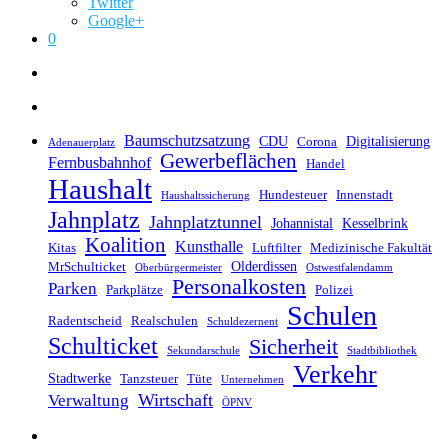
Twitter
Google+
0
Baumschutzsatzung
CDU
Digitalisierung
Corona
Adenauerplatz
Gewerbeflächen
Fernbusbahnhof
Handel
Haushalt
Hundesteuer
Innenstadt
Haushaltssicherung
Jahnplatz
Jahnplatztunnel
Johannistal
Kesselbrink
Koalition
Kunsthalle
Kitas
Luftfilter
Medizinische Fakultät
Olderdissen
MrSchulticket
Oberbürgermeister
Ostwestfalendamm
Personalkosten
Parken
Parkplätze
Polizei
Schulen
Radentscheid
Realschulen
Schuldezernent
Schulticket
Sicherheit
Sekundarschule
Stadtbibliothek
Verkehr
Stadtwerke
Tanzsteuer
Tüte
Unternehmen
Wirtschaft
Verwaltung
ÖPNV