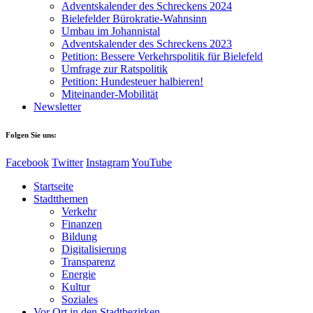
Adventskalender des Schreckens 2024
Bielefelder Bürokratie-Wahnsinn
Umbau im Johannistal
Adventskalender des Schreckens 2023
Petition: Bessere Verkehrspolitik für Bielefeld​​
Umfrage zur Ratspolitik
Petition: Hundesteuer halbieren!
Miteinander-Mobilität
Newsletter
Folgen Sie uns:
Facebook
Twitter
Instagram
YouTube
Startseite
Stadtthemen
Verkehr
Finanzen
Bildung
Digitalisierung
Transparenz
Energie
Kultur
Soziales
Vor Ort in den Stadtbezirken