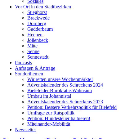
Soziales
Vor Ort in den Stadtbezirken
Stieghorst
Brackwede
Dornberg
Gadderbaum
Heepen
Jöllenbeck
Mitte
Senne
Sennestadt
Podcasts
Anfragen & Anträge
Sonderthemen
Wir retten unsere Wochenmärkte!
Adventskalender des Schreckens 2024
Bielefelder Bürokratie-Wahnsinn
Umbau im Johannistal
Adventskalender des Schreckens 2023
Petition: Bessere Verkehrspolitik für Bielefeld​​
Umfrage zur Ratspolitik
Petition: Hundesteuer halbieren!
Miteinander-Mobilität
Newsletter