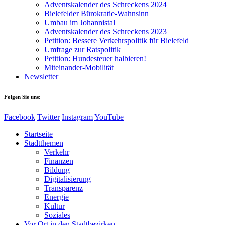
Adventskalender des Schreckens 2024
Bielefelder Bürokratie-Wahnsinn
Umbau im Johannistal
Adventskalender des Schreckens 2023
Petition: Bessere Verkehrspolitik für Bielefeld​​
Umfrage zur Ratspolitik
Petition: Hundesteuer halbieren!
Miteinander-Mobilität
Newsletter
Folgen Sie uns:
Facebook
Twitter
Instagram
YouTube
Startseite
Stadtthemen
Verkehr
Finanzen
Bildung
Digitalisierung
Transparenz
Energie
Kultur
Soziales
Vor Ort in den Stadtbezirken