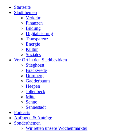
Startseite
Stadtthemen
Verkehr
Finanzen
Bildung
Digitalisierung
Transparenz
Energie
Kultur
Soziales
Vor Ort in den Stadtbezirken
Stieghorst
Brackwede
Dornberg
Gadderbaum
Heepen
Jöllenbeck
Mitte
Senne
Sennestadt
Podcasts
Anfragen & Anträge
Sonderthemen
Wir retten unsere Wochenmärkte!