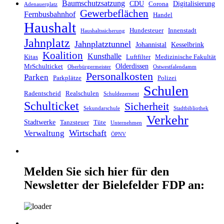
Baumschutzsatzung
CDU
Digitalisierung
Corona
Adenauerplatz
Gewerbeflächen
Fernbusbahnhof
Handel
Haushalt
Hundesteuer
Innenstadt
Haushaltssicherung
Jahnplatz
Jahnplatztunnel
Johannistal
Kesselbrink
Koalition
Kunsthalle
Kitas
Luftfilter
Medizinische Fakultät
Olderdissen
MrSchulticket
Oberbürgermeister
Ostwestfalendamm
Personalkosten
Parken
Parkplätze
Polizei
Schulen
Radentscheid
Realschulen
Schuldezernent
Schulticket
Sicherheit
Sekundarschule
Stadtbibliothek
Verkehr
Stadtwerke
Tanzsteuer
Tüte
Unternehmen
Wirtschaft
Verwaltung
ÖPNV
Melden Sie sich hier für den
Newsletter der Bielefelder FDP an: