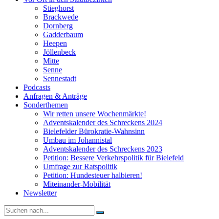
Stieghorst
Brackwede
Dornberg
Gadderbaum
Heepen
Jöllenbeck
Mitte
Senne
Sennestadt
Podcasts
Anfragen & Anträge
Sonderthemen
Wir retten unsere Wochenmärkte!
Adventskalender des Schreckens 2024
Bielefelder Bürokratie-Wahnsinn
Umbau im Johannistal
Adventskalender des Schreckens 2023
Petition: Bessere Verkehrspolitik für Bielefeld​​
Umfrage zur Ratspolitik
Petition: Hundesteuer halbieren!
Miteinander-Mobilität
Newsletter
Suche
nach: