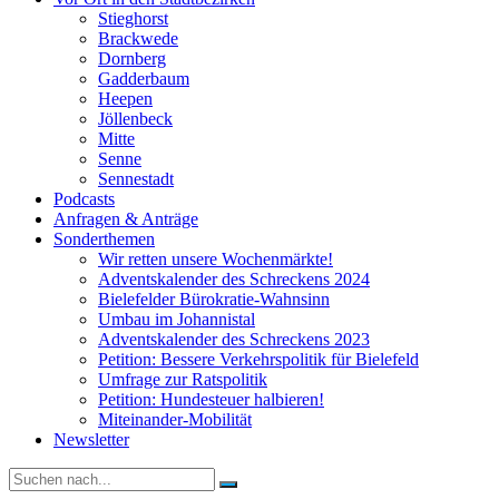
Stieghorst
Brackwede
Dornberg
Gadderbaum
Heepen
Jöllenbeck
Mitte
Senne
Sennestadt
Podcasts
Anfragen & Anträge
Sonderthemen
Wir retten unsere Wochenmärkte!
Adventskalender des Schreckens 2024
Bielefelder Bürokratie-Wahnsinn
Umbau im Johannistal
Adventskalender des Schreckens 2023
Petition: Bessere Verkehrspolitik für Bielefeld​​
Umfrage zur Ratspolitik
Petition: Hundesteuer halbieren!
Miteinander-Mobilität
Newsletter
Suche
nach: