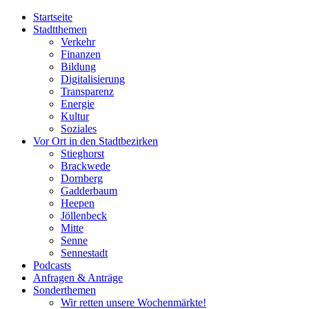
Startseite
Stadtthemen
Verkehr
Finanzen
Bildung
Digitalisierung
Transparenz
Energie
Kultur
Soziales
Vor Ort in den Stadtbezirken
Stieghorst
Brackwede
Dornberg
Gadderbaum
Heepen
Jöllenbeck
Mitte
Senne
Sennestadt
Podcasts
Anfragen & Anträge
Sonderthemen
Wir retten unsere Wochenmärkte!