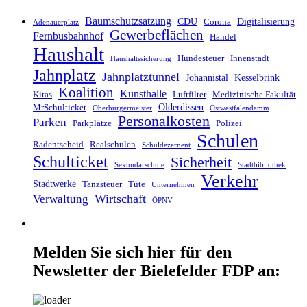
Baumschutzsatzung
CDU
Digitalisierung
Corona
Adenauerplatz
Gewerbeflächen
Fernbusbahnhof
Handel
Haushalt
Hundesteuer
Innenstadt
Haushaltssicherung
Jahnplatz
Jahnplatztunnel
Johannistal
Kesselbrink
Koalition
Kunsthalle
Kitas
Luftfilter
Medizinische Fakultät
Olderdissen
MrSchulticket
Oberbürgermeister
Ostwestfalendamm
Personalkosten
Parken
Parkplätze
Polizei
Schulen
Radentscheid
Realschulen
Schuldezernent
Schulticket
Sicherheit
Sekundarschule
Stadtbibliothek
Verkehr
Stadtwerke
Tanzsteuer
Tüte
Unternehmen
Wirtschaft
Verwaltung
ÖPNV
Melden Sie sich hier für den
Newsletter der Bielefelder FDP an: