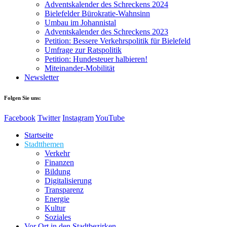
Adventskalender des Schreckens 2024
Bielefelder Bürokratie-Wahnsinn
Umbau im Johannistal
Adventskalender des Schreckens 2023
Petition: Bessere Verkehrspolitik für Bielefeld​​
Umfrage zur Ratspolitik
Petition: Hundesteuer halbieren!
Miteinander-Mobilität
Newsletter
Folgen Sie uns:
Facebook
Twitter
Instagram
YouTube
Startseite
Stadtthemen
Verkehr
Finanzen
Bildung
Digitalisierung
Transparenz
Energie
Kultur
Soziales
Vor Ort in den Stadtbezirken